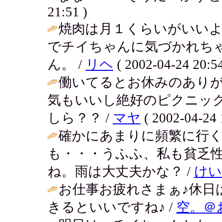
21:51 )
焼肉は月１くらいがいい
でチイちゃんに気づかれち
ん。 /
リヘ
( 2002-04-24 20:54
働いてるとお休みのあり
気もいいし絶好のピクニッ
しら？？ /
マヤ
( 2002-04-24 
確かにあまりに頻繁に行
も・・・うふふ、私も貧乏
ね。雨は大丈夫かな？ /
けい
お仕事お疲れさまぁ♪休日
きるといいですね♪ /
空。＠