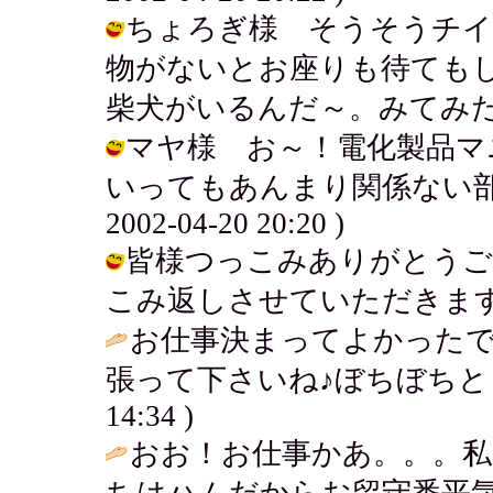
ちょろぎ様 そうそうチイ
物がないとお座りも待ても
柴犬がいるんだ～。みてみた～い♪ / 
マヤ様 お～！電化製品マ
いってもあんまり関係ない部署
2002-04-20 20:20 )
皆様つっこみありがとうご
こみ返しさせていただきます。 / チイ
お仕事決まってよかったで
張って下さいね♪ぼちぼちと・
14:34 )
おお！お仕事かあ。。。私
ちはハムだからお留守番平