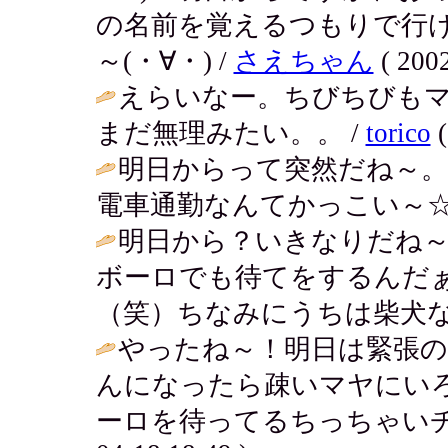
の名前を覚えるつもりで行け
～(・∀・) /
さえちゃん
( 2002
えらいなー。ちびちびも
まだ無理みたい。。 /
torico
(
明日からって突然だね～。
電車通勤なんてかっこい～☆
明日から？いきなりだね
ボーロでも待てをするんだ
（笑）ちなみにうちは柴犬な
やったね～！明日は緊張の
んになったら疎いマヤにい
ーロを待ってるちっちゃいチ