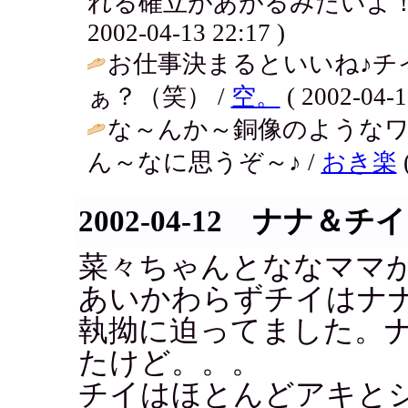
れる確立があがるみたいよ！が
2002-04-13 22:17 )
お仕事決まるといいね♪チ
ぁ？（笑） /
空。
( 2002-04-1
な～んか～銅像のようなワ
ん～なに思うぞ～♪ /
おき楽
(
2002-04-12 ナナ＆
菜々ちゃんとななママ
あいかわらずチイはナ
執拗に迫ってました。
たけど。。。
チイはほとんどアキと