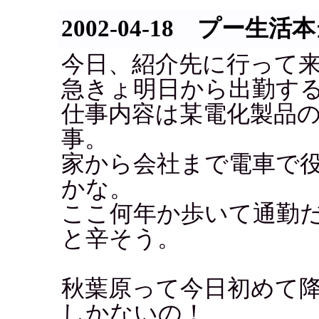
2002-04-18 プー生
今日、紹介先に行って
急きょ明日から出勤す
仕事内容は某電化製品
事。
家から会社まで電車で役1
かな。
ここ何年か歩いて通勤
と辛そう。
秋葉原って今日初めて
しかないの！