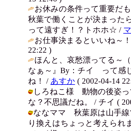
お休みの条件って重要だ
秋葉で働くことが決まった
って遠すぎ！？トホホ☆ /
お仕事決まるといいね～！
22:22 )
ほんと、哀愁漂ってる～
なぁ～』By：チイ って感
ね！ /
あすか
( 2002-04-14 22
しろねこ様 動物の後姿っ
な？不思議だね。 / チイ ( 2002-0
ななママ 秋葉原は山手線
り換えはちょっと考えられまへん。 / 