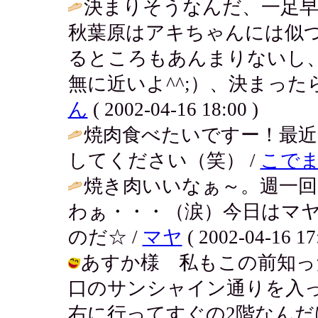
決まりそうなんだ、一足早
秋葉原はアキちゃんには似
るところもあんまりないし
無に近いよ^^;）、決まったら
ん
( 2002-04-16 18:00 )
焼肉食べたいですー！最近
してください（笑） /
こで
焼き肉いいなぁ～。週一
わぁ・・・（涙）今日はマ
のだ☆ /
マヤ
( 2002-04-16 17
あすか様 私もこの前知っ
口のサンシャイン通りを入
右に行ってすぐの2階なん