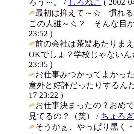
ろう～。 /
しろねこ
( 2002-04
最初は抑えて～☆ 慣れる
この人誰～☆？ そんな目か
23:52 )
前の会社は茶髪あたりま
OKでしょ？学校じゃないん
23:35 )
お仕事みつかってよかっ
意外と好評だったりするんだ
17 23:22 )
お仕事決まったの？おめ
見てるの？（笑） /
ちょろ
そうかぁ、やっぱり黒く