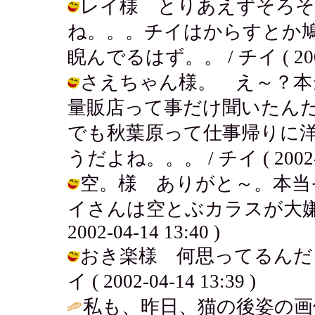
レイ様 とりあえずそろそ
ね。。。チイはからすとか
睨んでるはず。。 / チイ ( 2002-0
さえちゃん様。 え～？本
量販店って事だけ聞いたん
でも秋葉原って仕事帰りに
うだよね。。。 / チイ ( 2002-04
空。様 ありがと～。本当
イさんは空とぶカラスが大嫌い
2002-04-14 13:40 )
おき楽様 何思ってるんだろ
イ ( 2002-04-14 13:39 )
私も、昨日、猫の後姿の画