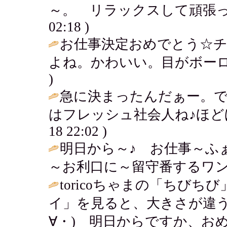
～。 リラックスして頑張っ
02:18 )
お仕事決定おめでとう☆
よね。かわいい。目がボーロ
)
急に決まったんだぁー。
はフレッシュ社会人ね♪ほど
18 22:02 )
明日から～♪ お仕事～ふ
～お利口に～留守番するワン～
toricoちゃまの「ちび
イ」を見ると、大きさが違う
∀・) 明日からですか、お