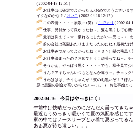
( 2002-04-18 12:51 )
お仕事ほぼ確定でよかったぁ♪おめでとうございま
イクなのかな？ /
けいこ
( 2002-04-18 12:17 )
この表情・・・・素敵～♪笑） /
こでまり
( 2002-04-1
仕事、見付かって良かったね～。髪を黒くして心機一
最初は抑えて～☆ 慣れるにしたがい～元に～♪ わ
前の会社は茶髪あたりまえだったのにね！最初だけ黒
お仕事みつかってよかったね（＾０＾）髪の毛黒く
お仕事決まったの？おめでとう！頑張ってね～。チイ
そうかぁ、やっぱり黒く・・・・でも、様子見て少し
うん？アキちゃんいつもとなんか違う～。チェック
うわははは、チイちゃんが「髪の毛黒いぞ！？ほん
原は黒髪の割合が高いからねぇ～(;´Д｀) お仕事始ま
2002-04-16 今日はやっきにく♪
午前中は快晴だったのにだんだん曇ってきち
最近もうめっきり暖かくて夏の気配を感じて
家の中ではノースリーブとか着て夏ぶってる
あぁ夏が待ち遠しい。。。