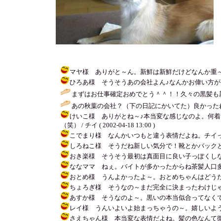
マヤ様 ありがと～ん。新鮮は新鮮だけどなんか重～いんだよね
ひろあ様 そうそうあの会社よん♪なんかお偉い方がうるさいら
まずはお仕事確定おめでとう＾＾！！久々の黒髪も新
あの秋葉の会社？（下の日記にかいてた）良かった
けいこ様 ありがとね～♪本当変な感じなのよ。何
（笑） / チイ ( 2002-04-18 13:00 )
こでまり様 なんかいつもと違う表情だよね。チイっぽくない。。。
しろねこ様 そうだね新しい気分で！靴とかバックとかも買って気
おき楽様 そうそう最初は真面目に良い子っぽくしないとね。ちょ
ななママ ねぇ。バイトが多かったからね茶髪人口多かったよ
おとめ様 うんよかったよ～。おとめちゃんはどうだったのかな
ちょろぎ様 そうなの～まだ完全に決まったわけじゃないん
あすか様 そうなのよ～。黒いの本当似合ってなくて笑っちゃう
レイ様 うんいよいよ始まっちゃうの～。嬉しいような面倒くさ
さえちゃん様 本当変な表情だよね。髪の色なんて微