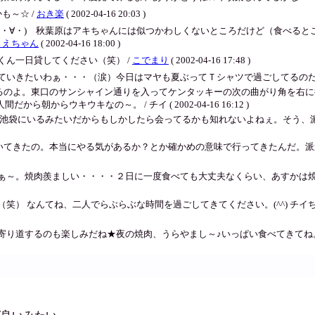
も～☆ /
おき楽
( 2002-04-16 20:03 )
(・∀・) 秋葉原はアキちゃんには似つかわしくないところだけど（食べる
さえちゃん
( 2002-04-16 18:00 )
ん一日貸してください（笑） /
こでまり
( 2002-04-16 17:48 )
ていきたいわぁ・・・（涙）今日はマヤも夏ぶってＴシャツで過ごしてるのだ
るのよ。東口のサンシャイン通りを入ってケンタッキーの次の曲がり角を右に
らウキウキなの～。 / チイ ( 2002-04-16 16:12 )
く池袋にいるみたいだからもしかしたら会ってるかも知れないよねぇ。そう、
いてきたの。本当にやる気があるか？とか確かめの意味で行ってきたんだ。派
ぁ～。焼肉羨ましい・・・・２日に一度食べても大丈夫なくらい、あすかは焼肉
） なんてね、二人でらぶらぶな時間を過ごしてきてください。(^^) チイち
寄り道するのも楽しみだね★夜の焼肉、うらやまし～♪いっぱい食べてきてね。