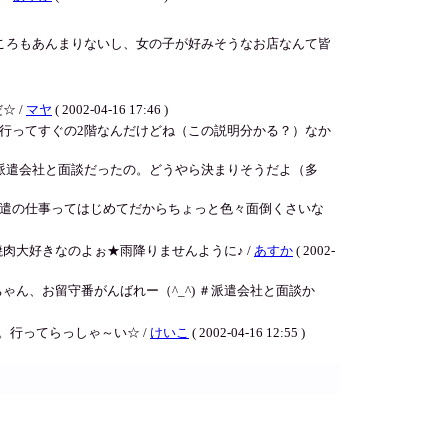
ところもあんまりないし、女の子が好みそうなお店なんて皆
☆ /
マヤ
( 2002-04-16 17:46 )
行ってすぐの2階なんだけどね（この説明分かる？）なか
派遣会社と面談だったの。どうやら決まりそうだよ（多
遣の仕事ってはじめてだからちょっと色々面倒くさいな
大好きなのよぉ★雨降りませんように♪ /
あすか
( 2002-
ゃん、お留守番がんばれー（^_^) ＃派遣会社と面談か
行ってらっしゃ～い☆ /
けいこ
( 2002-04-16 12:55 )