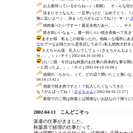
お土産待っているからね～♪（哀願） そ～んな目か
決まりそうなんだ、一足早いけど「おめでとう」！
無に近いよ^^;）、決まったらがんばってね！(・∀・) /
焼肉食べたいですー！最近全然だあー。。。。チイく
焼き肉いいなぁ～。週一回くらい焼き肉食べて生き
あすか様 私もこの前知ったの。地味～な場所にあ
なかグーなお味だから是非試してみて♪私も焼肉大好き人間だから朝か
さえちゃん様 乱入してしてぇ～♪さえちゃんもよ
分。。。）♪ / チイ ( 2002-04-16 16:09 )
けいこ様 今日はね秋葉のお仕事の具体的な事を聞
～と思ったよ。。。 / チイ ( 2002-04-16 16:08 )
池袋の「ちから」って、どの辺？聞いたこと無いな
04-16 13:41 )
池袋で焼き肉ですと！？乱入したくなってきた・・（笑
な？がんばってね！ /
さえちゃん
( 2002-04-16 13:27 )
新宿でのご用は秋葉とは関係ないお話なの？帰りに
2002-04-13 こんどこそっ
派遣の仕事がきました。
秋葉原で経理の仕事だって。