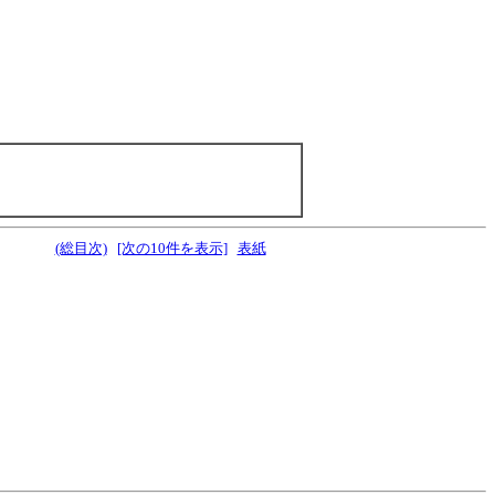
(総目次)
[次の10件を表示]
表紙