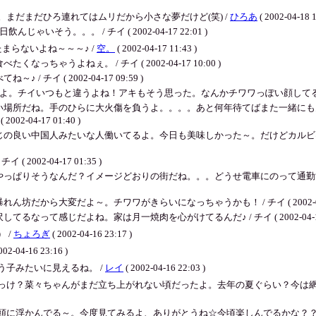
まだまだひろ連れてはムリだから小さな夢だけど(笑) /
ひろあ
( 2002-04-18 1
う。。。 / チイ ( 2002-04-17 22:01 )
まらないよね～～～♪ /
空。
( 2002-04-17 11:43 )
ゃうよねぇ。 / チイ ( 2002-04-17 10:00 )
イ ( 2002-04-17 09:59 )
いつもと違うよね！アキもそう思った。なんかチワワっぽい顔してる。 / チイ ( 20
い場所だね。手のひらに大火傷を負うよ。。。。あと何年待てばまた一緒にも
04-17 01:40 )
の良い中国人みたいな人働いてるよ。今日も美味しかった～。だけどカルビは上
02-04-17 01:35 )
りそうなんだ？イメージどおりの街だね。。。どうせ電車にのって通勤するなら新宿
から大変だよ～。チワワがきらいになっちゃうかも！ / チイ ( 2002-04-17 
て感じだよね。家は月一焼肉を心がけてるんだ♪ / チイ ( 2002-04-17 0
 /
ちょろぎ
( 2002-04-16 23:17 )
002-04-16 23:16 )
子みたいに見えるね。 /
レイ
( 2002-04-16 22:03 )
っけ？菜々ちゃんがまだ立ち上がれない頃だったよ。去年の夏ぐらい？今は網
頭に浮かんでる～。今度見てみるよ、ありがとうね☆今頃楽しんでるかな？？