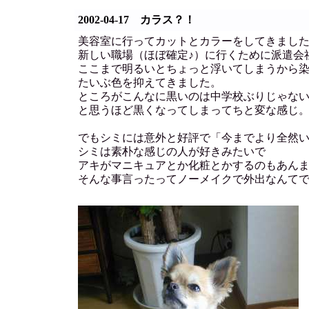
2002-04-17 カラス？！
美容室に行ってカットとカラーをしてきまし
新しい職場（ほぼ確定♪）に行くために派遣会
ここまで明るいとちょっと浮いてしまうから
たいぶ色を抑えてきました。
ところがこんなに黒いのは中学校ぶりじゃな
と思うほど黒くなってしまってちと変な感じ
でもシミには意外と好評で「今までより全然
シミは素朴な感じの人が好きみたいで
アキがマニキュアとか化粧とかするのもあん
そんな事言ったってノーメイクで外出なんて