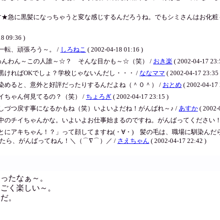
す★急に黒髪になっちゃうと変な感じするんだろうね。でもシミさんはお化粧
8 09:36 )
転、頑張ろう～。 /
しろねこ
( 2002-04-18 01:16 )
んわん～この人誰～☆？ そんな目かも～☆（笑） /
おき楽
( 2002-04-17 23:
ければOKでしょ？学校じゃないんだし・・・ /
ななママ
( 2002-04-17 23:35 
染めると、意外と好評だったりするんだよね（＾０＾） /
おとめ
( 2002-04-17 
ちゃん何見てるの？（笑） /
ちょろぎ
( 2002-04-17 23:15 )
づつ戻す事になるかもね（笑）いよいよだね！がんばれ～♪ /
あすか
( 2002-
中のチイちゃんかな。いよいよお仕事始まるのですね。がんばってください！
とにアキちゃん！？」って顔してますね(・∀・) 髪の毛は、職場に馴染ん
ったら、がんばってねん！＼（⌒∇⌒）／ /
さえちゃん
( 2002-04-17 22:42 )
ゃったなぁ～。
すごく楽しい～。
んだ。