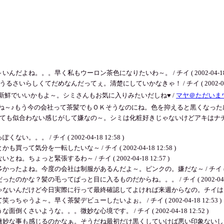
。。。早く私もウーロン茶色になりたいわ～。 / チイ ( 2002-04-18 18
しくてだめなんだってぇ。清楚にしていかなきゃ！ / チイ ( 2002-04-18 
鮮でいいかもよ～。シミさんもお気に入りみたいだしね♥ /
マヤ＠ただいま
ね～♪もう今の会社って茶髪でもＯＫそうなのにね。色を抑えると黒くなった感
着ても似合わない感じがして嫌なの～。シミは化粧好きじゃないけどアキはナ
 / チイ ( 2002-04-18 12:58 )
分を一転したいな～ / チイ ( 2002-04-18 12:58 )
っと緊張するわ～ / チイ ( 2002-04-18 12:57 )
ね。今度の会社は制服があるんだよ～。ピンクの。嫌だな～ / チイ ( 2002-04
？髪の毛ってぱっと目に入るものだからね。。。 / チイ ( 2002-04-18 1
だけど今日実際に行って最終確認してよければ来週からなの。チイはアキを凝視してるのか
よ～。早く茶髪デビューしたいよぉ。 / チイ ( 2002-04-18 12:53 )
いような。。。微妙な心境です。 / チイ ( 2002-04-18 12:52 )
妙な事も感じるのかなぁ。そうだね最初だけ黒くしていけば悪い印象ないしね