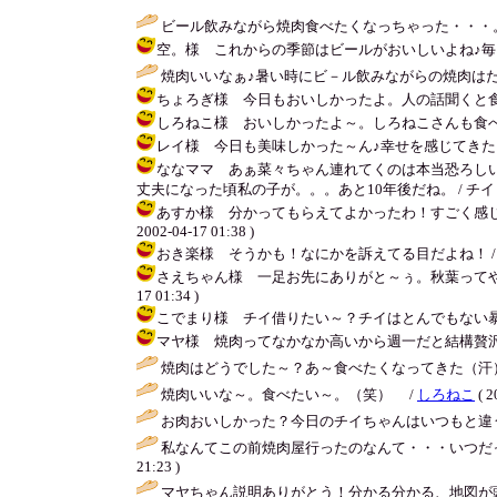
ビール飲みながら焼肉食べたくなっちゃった・・・。
空。様 これからの季節はビールがおいしいよね♪毎日飲んじゃいそ
焼肉いいなぁ♪暑い時にビ－ル飲みながらの焼肉はた
ちょろぎ様 今日もおいしかったよ。人の話聞くと食べたくなっち
しろねこ様 おいしかったよ～。しろねこさんも食べてね～♪ / チ
レイ様 今日も美味しかった～ん♪幸せを感じてきたよ。チイ
ななママ あぁ菜々ちゃん連れてくのは本当恐ろし
丈夫になった頃私の子が。。。あと10年後だね。 / チイ ( 2002-
あすか様 分かってもらえてよかったわ！すごく感じ
2002-04-17 01:38 )
おき楽様 そうかも！なにかを訴えてる目だよね！ / チイ ( 20
さえちゃん様 一足お先にありがと～ぅ。秋葉ってやっぱ
17 01:34 )
こでまり様 チイ借りたい～？チイはとんでもない暴れん坊だ
マヤ様 焼肉ってなかなか高いから週一だと結構贅沢してるなっ
焼肉はどうでした～？あ～食べたくなってきた（汗）
焼肉いいな～。食べたい～。（笑） /
しろねこ
( 2
お肉おいしかった？今日のチイちゃんはいつもと違う
私なんてこの前焼肉屋行ったのなんて・・・いつだ
21:23 )
マヤちゃん説明ありがとう！分かる分かる、地図が