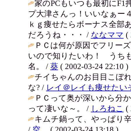
家のPCもいつも最初にF
プ大津さんっ！いいなぁー４
ｋｇ痩せたらボーナス全部
だろうね・・・ /
ななママ
( 
ＰＣは何が原因でフリー
いので知りたいわ！ うち
名。 /
葵
( 2002-03-24 22:10 )
チイちゃんのお目目こぼ
な? /
レイ＠レイも痩せたい
ＰＣって奥が深いから分
って凄いな～。 /
しろねこ
( 
キムチ鍋って、やっぱり
/
空。
( 2002-03-24 13:18 )