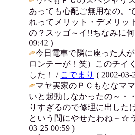
リヘもＰＣのスペシャリ
あっても心配ご無用なの。で
れってメリット・デメリッ
の？スッゴ～イ!!ちなみに何
09:42 )
今日電車で隣に座った人
ロンチーが！笑）このチイ
した！ /
こでまり
( 2002-03-2
マヤ実家のＰＣもななマ
いと起動しなかったの～・
りすぎるので修理に出した
という間にやせたわね～☆う
03-25 00:59 )