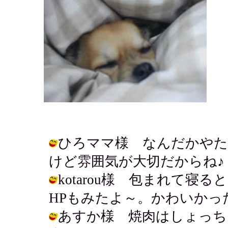
ひろママ様 なんだかやた
けど雰囲気が大切だからね♪ / チイ (
kotarou様 包まれて
HPもみたよ～。かわいかったわ～☆ /
あすか様 焼肉はしょっち