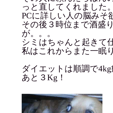
っと直してくれました
PCに詳しい人の脳みそ
その後３時位まで酒盛
が。。。
シミはちゃんと起きて
私はこれからまた一眠
ダイエットは順調で4kg
あと３Kg！