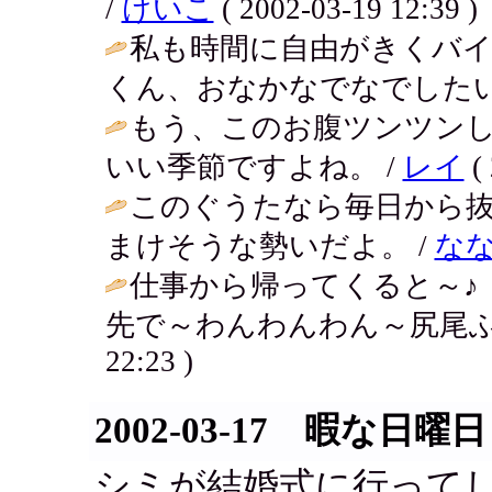
/
けいこ
( 2002-03-19 12:39 )
私も時間に自由がきくバ
くん、おなかなでなでしたい
もう、このお腹ツンツン
いい季節ですよね。 /
レイ
( 
このぐうたなら毎日から抜
まけそうな勢いだよ。 /
な
仕事から帰ってくると～♪
先で～わんわんわん～尻尾ふ
22:23 )
2002-03-17 暇な日曜日
シミが結婚式に行って