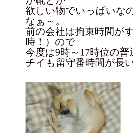
か靴とか
欲しい物でいっぱいな
なぁ～。
前の会社は拘束時間がす
時！）ので
今度は9時～17時位の
チイも留守番時間が長