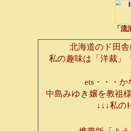
「流
北海道のド田舎
私の趣味は「洋裁」
ets・・・か
中島みゆき嬢を教祖様
↓↓↓私の