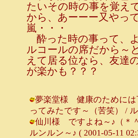
たいその時の事を覚え
から、あーーー又やっ
嵐・・・
酔った時の事って、よ
ルコールの席だから～
えて居る位なら、友達
が楽かも？？？
夢楽堂様 健康のためには
ってみたです～（苦笑） / ルンルン～♪
仙川様 ですよね～♪（＊＾
ルンルン～♪ ( 2001-05-11 02:3