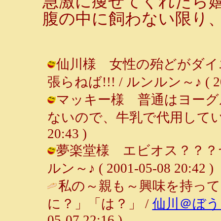
急激に痩せてくれたら
腹の中に飼わない限り
仙川様 女性の殆どがダイ
張らねば!!! / ルンルン～♪ ( 2001
マッキー様 普通はヨーグ
ないので、牛乳で代用しています。 
20:43 )
夢楽堂様 エビオス？？？ヤ
ルン～♪ ( 2001-05-08 20:42 )
私の～親も～興味を持って
に？」「は？」 /
仙川＠ぼう
05-07 22:16 )