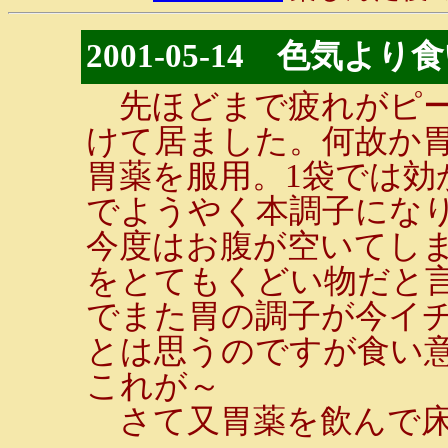
2001-05-14 色気よ
先ほどまで疲れがピー
けて居ました。何故か
胃薬を服用。1袋では効
でようやく本調子にな
今度はお腹が空いてし
をとてもくどい物だと言
でまた胃の調子が今イ
とは思うのですが食い
これが～
さて又胃薬を飲んで床