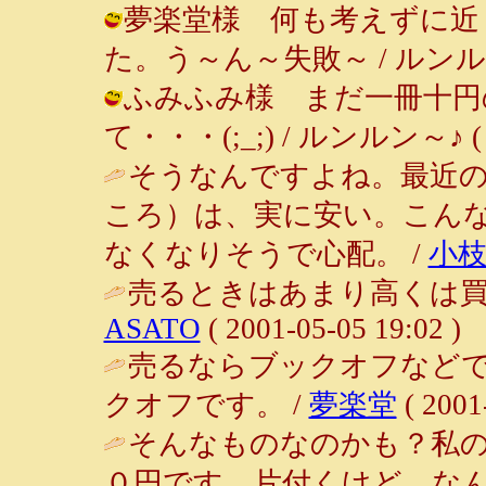
夢楽堂様 何も考えずに近
た。う～ん～失敗～ / ルンルン～♪ (
ふみふみ様 まだ一冊十円
て・・・(;_;) / ルンルン～♪ ( 200
そうなんですよね。最近
ころ）は、実に安い。こん
なくなりそうで心配。 /
小
売るときはあまり高くは買
ASATO
( 2001-05-05 19:02 )
売るならブックオフなど
クオフです。 /
夢楽堂
( 2001
そんなものなのかも？私の
０円です。片付くけど、なん