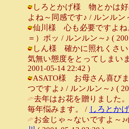
しろとかげ様 物とかは好
よね～同感です♪ / ルンルン～♪ ( 2
仙川様 心も必要ですよね
＝）ポッ / ルンルン～♪ ( 2001-0
しん様 確かに照れくさい
気無い態度をとってしまいまし
2001-05-14 22:42 )
ASATO様 お母さん喜び
つですよ♪ / ルンルン～♪ ( 2001-
去年はお花を贈りました
毎年悩みます。 /
しろとか
お金じゃ～ないですよ～♪