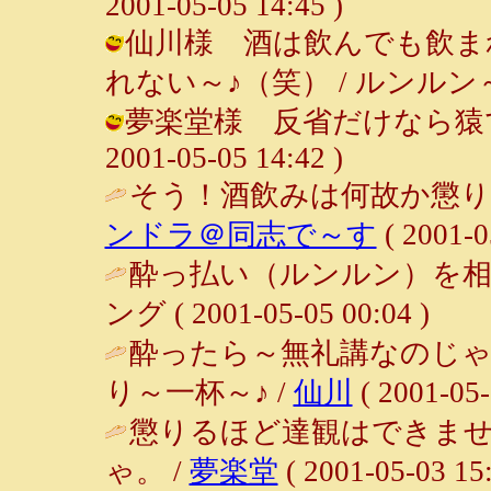
2001-05-05 14:45 )
仙川様 酒は飲んでも飲ま
れない～♪（笑） / ルンルン～♪ ( 2
夢楽堂様 反省だけなら猿でも
2001-05-05 14:42 )
そう！酒飲みは何故か懲り
ンドラ＠同志で～す
( 2001-0
酔っ払い（ルンルン）を相
ング ( 2001-05-05 00:04 )
酔ったら～無礼講なのじゃ
り～一杯～♪ /
仙川
( 2001-05-
懲りるほど達観はできま
ゃ。 /
夢楽堂
( 2001-05-03 15: