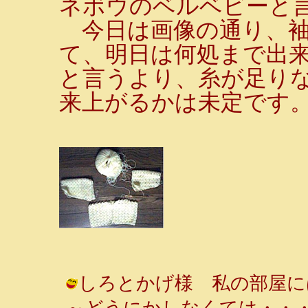
ネボウのベルベビーと
今日は画像の通り、袖
て、明日は何処まで出
と言うより、糸が足り
来上がるかは未定です
しろとかげ様 私の部屋に
～どうにかしなくては・・・（＾＾；