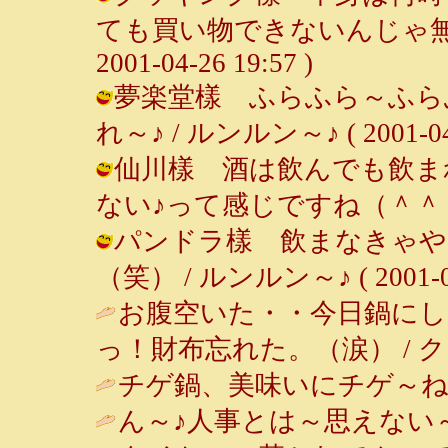
ても買い物できないんじゃ無い
2001-04-26 19:57 )
夢楽堂樣 ふらふら～ふら
れ～♪ / ルンルン～♪ ( 2001-04-2
仙川樣 酒は飲んでも飲ま
ない♪って感じですね（＾＾； / ルン
パンドラ樣 飲まなきゃや
（笑） / ルンルン～♪ ( 2001-04-
お腹空いた・・今日鍋にし
っ！財布忘れた。（涙） / クッキング 
チゲ鍋、美味いにチゲ～ね～
ん～♪人事とは～思えない～