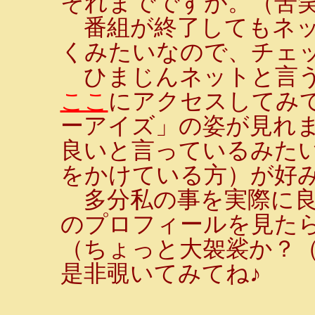
それまでですが。（苦
番組が終了してもネッ
くみたいなので、チェ
ひまじんネットと言う
ここ
にアクセスしてみ
ーアイズ」の姿が見れま
良いと言っているみた
をかけている方）が好
多分私の事を実際に良
のプロフィールを見たら
（ちょっと大袈裟か？
是非覗いてみてね♪