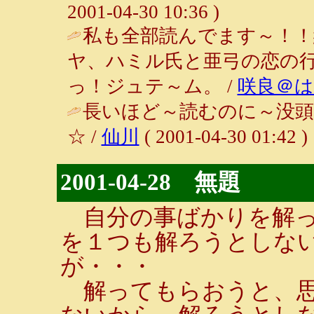
2001-04-30 10:36 )
私も全部読んでます～！！
ヤ、ハミル氏と亜弓の恋の
っ！ジュテ～ム。 /
咲良＠
長いほど～読むのに～没頭
☆ /
仙川
( 2001-04-30 01:42 )
2001-04-28 無題
自分の事ばかりを解っ
を１つも解ろうとしな
が・・・
解ってもらおうと、思