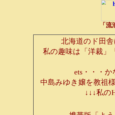
「流
北海道のド田舎
私の趣味は「洋裁」
ets・・・か
中島みゆき嬢を教祖様
↓↓↓私の