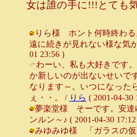
女は誰の手に!!!とても
りら様 ホント何時終わる
遠に続きが見れない様な気がして。
01 23:56 )
わーい、私も大好きです
か新しいのが出ないせいで
なります～。いつになった
ぇ・・。 /
りら
( 2001-04-30 
夢楽堂様 そーです。安達ゆ
ンルン～♪ ( 2001-04-30 17:12 
みゆみゆ様 「ガラスの仮