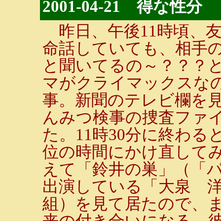
2001-04-21 得な性分
昨日、午後11時頃、
命話していても、相手
と聞いてるの～？？？
マがクライマックスな
事。新聞のテレビ欄を
んみつ検事の捜査ファ
た。11時30分に終わ
位の時間にかけ直して
えて「鈴井の巣」（「
出演している「大泉 
組）を見て居たので、ま
来の付き合いになる。