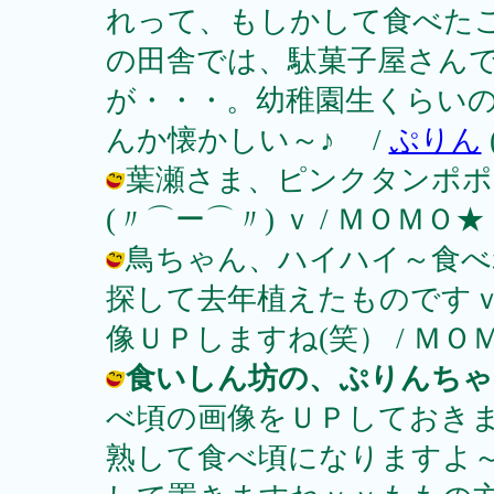
れって、もしかして食べた
の田舎では、駄菓子屋さん
が・・・。幼稚園生くらい
んか懐かしい～♪ /
ぷりん
葉瀬さま、ピンクタンポポ
(〃⌒ー⌒〃) ｖ / ＭＯＭＯ★ ( 20
鳥ちゃん、ハイハイ～食べ
探して去年植えたものです
像ＵＰしますね(笑） / ＭＯＭＯ★ ( 
食いしん坊の、ぷりんちゃ
べ頃の画像をＵＰしておきま
熟して食べ頃になりますよ～