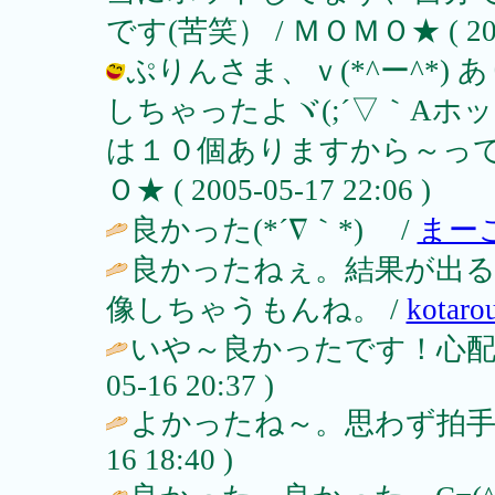
です(苦笑） / ＭＯＭＯ★ ( 2005-
ぷりんさま、ｖ(*^ー^*)
しちゃったよヾ(;´▽｀A
は１０個ありますから～って言
Ｏ★ ( 2005-05-17 22:06 )
良かった(*´∇｀*) /
まー
良かったねぇ。結果が出
像しちゃうもんね。 /
kotar
いや～良かったです！心配
05-16 20:37 )
よかったね～。思わず拍手しちゃ
16 18:40 )