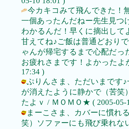
05-10 18:01 )
今カキコみて飛んできた！
一個あったんだねー先生見つ
わかるんだ！早くに摘出して
甘えてね♪ご飯は普通どおり
ゃんが帰宅するまで心配だっ
お疲れさまです！よかったよか
17:34 )
ぷりんさま、ただいまです♪
が消えたように静かで（苦笑
たよｖ / ＭＯＭＯ★ ( 2005-05-10
まーこさま、カバーに慣れ
笑）ソファーにも飛び乗れないで