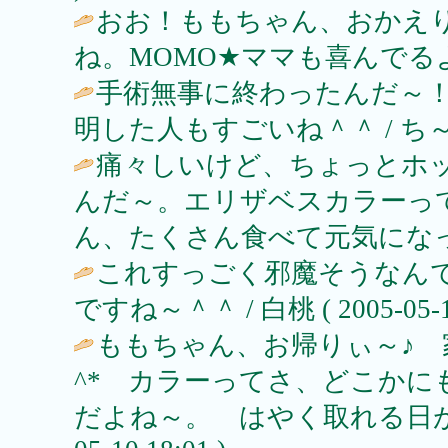
おお！ももちゃん、おかえ
ね。MOMO★ママも喜んでるよ
手術無事に終わったんだ～
明した人もすごいね＾＾ / ち～坊 ( 2
痛々しいけど、ちょっとホ
んだ～。エリザベスカラーっ
ん、たくさん食べて元気になってね！ / 
これすっごく邪魔そうなん
ですね～＾＾ / 白桃 ( 2005-05-10
ももちゃん、お帰りぃ～♪ 
^* カラーってさ、どこか
だよね～。 はやく取れる日がく