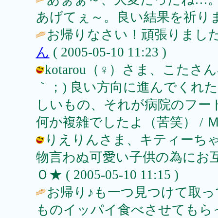
あげてぇ～。良い結果を祈ります！ / ぷ
お帰りなさい！頑張りました
ん
( 2005-05-10 11:23 )
kotarou（♀）さま、こた
｀；) 良い方向に進んでくれ
しいもの、それが病院のフー
何か複雑でしたよ（苦笑） / ＭＯＭＯ★ 
りえりんさま、キティーち
物言わぬ可愛い子供の為にお互いに(；
Ｏ★ ( 2005-05-10 11:15 )
お帰り♪も一つ見つけて取
ものイッパイ食べさせてもらっ