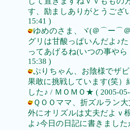
して置きますねｖｖももの
す、励ましありがとうございました♪
15:41 )
ゆめのさま、ヾ(＠⌒ー⌒
グリは甘酸っぱいんだよ♪
ってあげるね(いつの事やら＾＾；）
15:38 )
ぷりちゃん、お陰様でザビ
果敢に挑戦しています(笑）
した♪ / ＭＯＭＯ★ ( 2005-05-15
ＱＯＯママ、折ズルラン大
外にオリズルは丈夫だよｖ
よ♪今日の日記に書きました