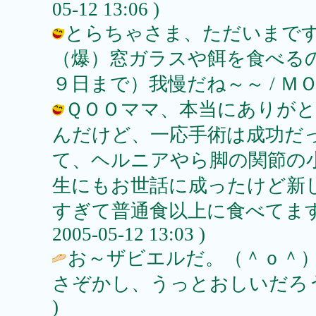
05-12 13:06 )
とらちゃさま、ただいまです
（爆）窓ガラスや餌を食べる
９日まで）我慢だね～～ / ＭＯＭＯ★ (
ＱＯＯママ、本当にありがと
んだけど、一応手術は成功だ
て、ヘルニアやら脚の関節の
生にもお世話に成ったけど新
すぎて普通食以上に食べてますヾ(
2005-05-12 13:03 )
お～ザビエルだ。（＾ｏ＾
さぞかし、うっとおしいだろう
)