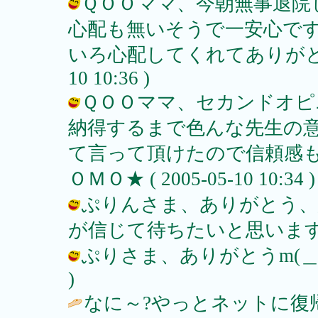
ＱＯＯママ、今朝無事退院
心配も無いそうで一安心で
いろ心配してくれてありがとうm(＿
10 10:36 )
ＱＯＯママ、セカンドオピ
納得するまで色んな先生の
て言って頂けたので信頼感も
ＯＭＯ★ ( 2005-05-10 10:34 )
ぷりんさま、ありがとう、
が信じて待ちたいと思います。 / ＭＯ
ぷりさま、ありがとうm(＿ ＿)m 
)
なに～?やっとネットに復