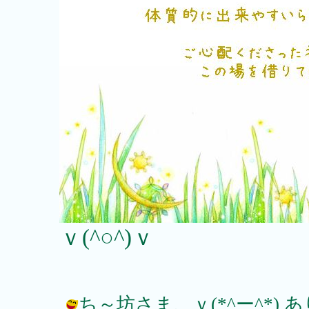
ｖ(^○^)ｖ
ち～坊さま、ｖ(*^ー^*) 