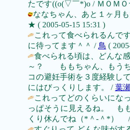
たです((o(▽￣*)o / ＭＯＭＯ★ ( 
ななちゃん、あと１ヶ月もす
★ ( 2005-05-15 15:31 )
これって食べられるんで
に待ってます＾＾ /
鳥
( 2005
食べられる頃は、どんな
～？ ももちゃん、もうち
コの避妊手術を３度経験し
にはびっくりします。 /
葉
これってどのくらいにな
っぱそうに見えるね。 も
くり休んでね（*＾‐＾*） 
すぐりって どんな味がす