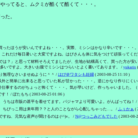
でやってると、ムクミが酷くて酷くて・・・。
だった。
たほうが安いんですよね・・・。実際、ミシンはかなり辛いです・・・。はい・・・。 / 
毎日暑いと大変ですよね。はぴさんも体に気をつけて頑張ってください！ / ぼたもち 
では？」と思って材料そろえてましたが、生地が結構高くて、買った方が安
多いですよ。大きいお腹でミシンはつらいとよく書いてあります。 /
yukarix
(
無理なさいませぬように＾＾ /
はぴ＠ワタシも妊婦
( 2003-08-25 11:10 )
単に出来ると思っていた私が甘かった・・・。逆にかなり作りにくいです。トホホ・・・。
のがちょっと怖くて・・・。気が早いけど、作っちゃいました。（笑） / ぼたもち (
ち ( 2003-08-25 01:06 )
。うちは市販の甚平を着せてます。パジャマより可愛いよ。がんばってね！ /
、ちびっこ用は来年用？？と人のことながら心配しちゃった…。 /
ふぅかぁ
( 
、元気な産声が聞けるのは (^^)v。 /
N@つっこみどもでした
( 2003-08-2