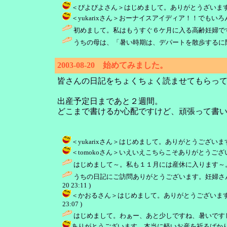
＜ぴよぴよさん＞はじめまして。ありがとうざいます。本当に
＜yukarixさん＞おーナイスアイディア！！でもいろんな物が
初めまして。私はもうすぐ６ケ月に入る高齢妊婦で
うちの母は、「暑い時期は、デパートを散歩するに
2003-08-20 始めてみました。
皆さんの日記をちょくちょく読ませてもらっ
出産予定日まであと２週間。
どこまで書けるか心配ですけど、頑張って書
＜yukarixさん＞はじめまして。ありがとうございます。
＜tomokoさん＞いえいえこちらこそありがとうございま
はじめまして～。私も１１月には産休に入ります～。
うちの日記にご訪問ありがとうございます。妊婦さ
20 23:11 )
＜かおるさん＞はじめまして。ありがとうございます。本
23:07 )
はじめまして。わぁー、あと少しですね、暑いですし
ありがとうございます。本当に軽いお産を祈るばかりです・・・。 