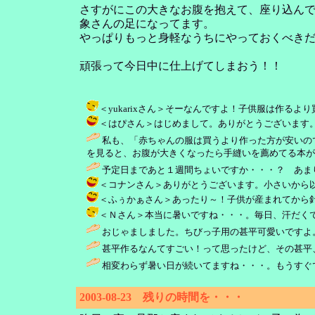
さすがにこの大きなお腹を抱えて、座り込ん
象さんの足になってます。
やっぱりもっと身軽なうちにやっておくべき
頑張って今日中に仕上げてしまおう！！
＜yukarixさん＞そーなんですよ！子供服は作るより買っ
＜はぴさん＞はじめまして。ありがとうございます。これだけ
私も、「赤ちゃんの服は買うより作った方が安いの
を見ると、お腹が大きくなったら手縫いを薦めてる本が
予定日まであと１週間ちょいですか・・・？ あまり
＜コナンさん＞ありがとうございます。小さいから以外と簡
＜ふぅかぁさん＞あったり～！子供が産まれてから針仕事する
＜Ｎさん＞本当に暑いですね・・・。毎日、汗だくです！ / ぼたも
おじゃましました。ちびっ子用の甚平可愛いですよ
甚平作るなんてすごい！って思ったけど、その甚平
相変わらず暑い日が続いてますね・・・。もうすぐですね
2003-08-23 残りの時間を・・・