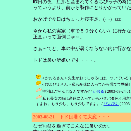
昨日の夜、旦那と産まれてくるちびっ子の為
っていうより、前から製作にとりかかってい
おかげで今日はちょっと寝不足。(-_-）zzz
今から私の実家（車で５０分くらい）に行か
正直いって面倒じゃ～。
さぁ～てと、車の中が暑くならない内に行か
トドは暑い所嫌いです・・・。
＜かおるさん＞先生がおっしゃるには、ついているそうです。
＜ぴよぴよさん＞私も産休に入ってから慌てて準備しました。
性別はごぞんじなんですか? /
かおる
( 2003-08-24 01
私も長女の時は産休に入ってからバタバタ色々用意
すよね。もう少し、もう少しですよ。 /
ぴよぴよ
( 2003-
2003-08-21 トドは暑くて大変・・・
なぜお盆を過ぎてこんなに暑いのか。