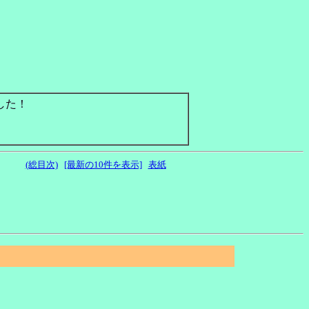
した！
(総目次)
[最新の10件を表示]
表紙