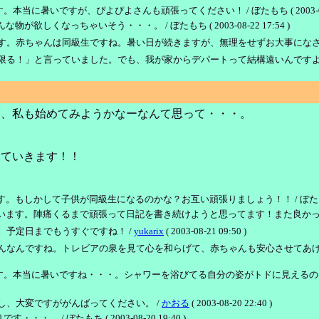
暑いですが、ぴよぴよさんも頑張ってください！ / ぼたもち ( 2003-08-22 
欲しくなっちゃいそう・・・。 / ぼたもち ( 2003-08-22 17:54 )
す。赤ちゃんは同級生ですね。暑い日が続きますが、無理をせずお大事になさ
限る！」と言っていました。でも、我が家からデパートって結構遠いんですよ
て、私も始めてみようかなーなんて思って・・・。
いていきます！！
もしかして子供が同級生になるのかな？お互い頑張りましょう！！ / ぼたもち ( 2003
す。陣痛くるまで頑張って日記を書き続けようと思ってます！また良かったら覗いてください
予定日までもうすぐですね！ /
yukarix
( 2003-08-21 09:50 )
んなんですね。トレビアの泉を見て心を和らげて、赤ちゃんも安心させてあげ
当に暑いですね・・・。シャワーを浴びてる自分の姿がトドに見えるのは、私だけで
、大変ですががんばってください。 /
かおる
( 2003-08-20 22:40 )
/ ぼたもち ( 2003-08-20 19:40 )