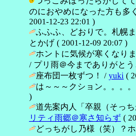
つっこみほったらかして
のにおやめになった方も多くて
2001-12-23 22:01 )
ふふふ、どおりで。札幌ま
とかげ ( 2001-12-09 20:07 )
ホントに気候が寒くなり
/ プリ雨＠今までありがとうございま
座布団一枚ずつ！ /
yuki
( 2
は～～～クション。。。。
)
道先案内人「卒親（そっち
リティ雨郷＠寒さ知らず
( 20
どっちがし乃様（笑）？ホ