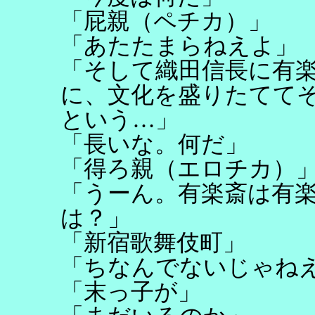
「屁親（ペチカ）」
「あたたまらねえよ」
「そして織田信長に有
に、文化を盛りたてて
という…」
「長いな。何だ」
「得ろ親（エロチカ）
「うーん。有楽斎は有
は？」
「新宿歌舞伎町」
「ちなんでないじゃね
「末っ子が」