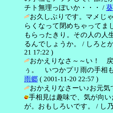
チト無理っぽいか・・・ /
葵
お久しぶりです。マメじ
らくなって閉めちゃってま
もらったきり。その人の人
るんでしょうか。 / しろとかげ
21 17:22 )
おかえりなさ～～い！ 
ぅ。 いつかプリ雨の手相も
雨郷
( 2001-11-20 22:57 )
おかえりなさーい♪お元気で
手相見は趣味で、気が向い
が。おもしろいです。 / し乃 ( 200