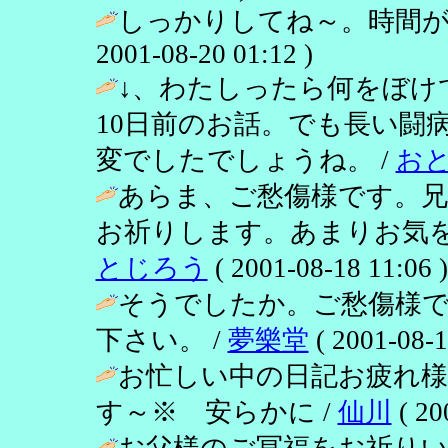
しっかりしてね～。時間が
2001-08-20 01:12 )
↓、わたしったら何をぼけ
10日前のお話。でも長い闘
変でしたでしょうね。 /
お
あらま、ご愁傷様です。兄
お祈りします。あまりお気を
とじろう
( 2001-08-18 11:06 )
そうでしたか。ご愁傷様
下さい。 /
夢樂堂
( 2001-08-1
お忙しい中の日記お疲れ
す～※ 安らかに /
仙川
( 20
お父様のご冥福をお祈り