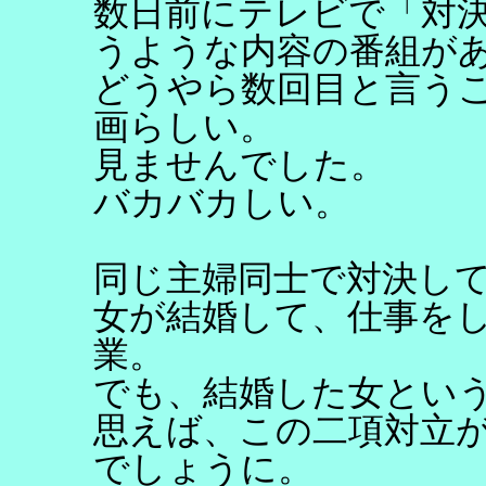
数日前にテレビで「対
うような内容の番組が
どうやら数回目と言う
画らしい。
見ませんでした。
バカバカしい。
同じ主婦同士で対決し
女が結婚して、仕事を
業。
でも、結婚した女とい
思えば、この二項対立
でしょうに。