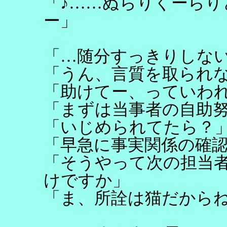
「♪……ぬらりくーら
ー」
「…随分すっきりしな
「うん、言質を取られ
「助けてー、っていわ
「まずは当事者の自助
「いじめられてたら？
「早急に事実関係の確
「そうやって次の担当
けですか」
「ま、所詮は猫だから