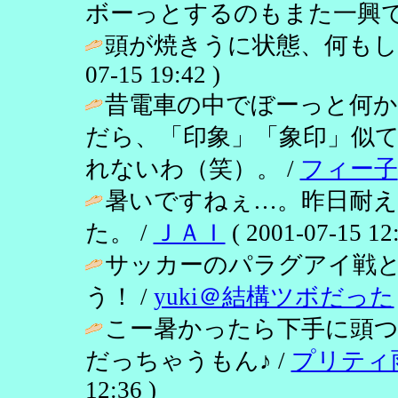
ボーっとするのもまた一興で
頭が焼きうに状態、何もし
07-15 19:42 )
昔電車の中でぼーっと何
だら、「印象」「象印」似
れないわ（笑）。 /
フィー子
暑いですねぇ…。昨日耐
た。 /
ＪＡＩ
( 2001-07-15 12:
サッカーのパラグアイ戦
う！ /
yuki＠結構ツボだった
こー暑かったら下手に頭
だっちゃうもん♪ /
プリティ
12:36 )