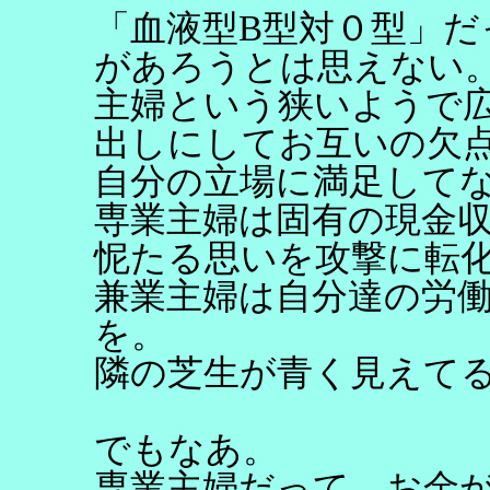
「血液型B型対０型」
があろうとは思えない
主婦という狭いようで
出しにしてお互いの欠
自分の立場に満足して
専業主婦は固有の現金
怩たる思いを攻撃に転
兼業主婦は自分達の労
を。
隣の芝生が青く見えて
でもなあ。
専業主婦だって、お金