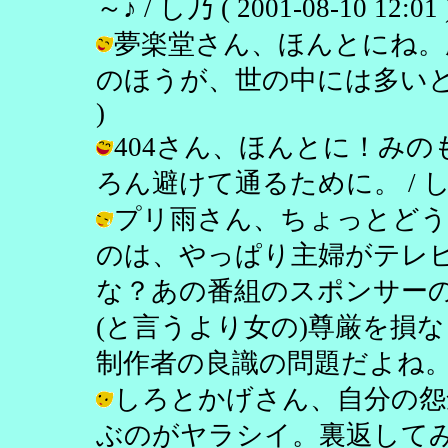
～♪ / し乃 ( 2001-08-10 12:01 
夢楽堂さん、ほんとにね。
のほうが、世の中には多いと思います。
)
404さん、ほんとに！み
ろん避けて通るために。 / し乃 ( 2
プリ雨さん、ちょっとどう
のは、やっぱり主婦がテレ
な？あの番組のスポンサー
(と言うより女の)尊厳を損
制作者の良識の問題だよね。 / し乃 (
しろとかげさん、自分の怨
ぶのがヤラシイ。裏返して