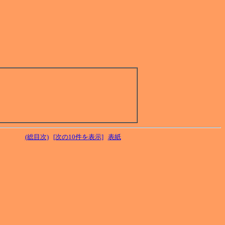
(総目次)
[次の10件を表示]
表紙