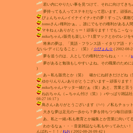
若い内にやりたい事を見つけて、それに向けてきち
夢持ってる人ってステキだなって思います。頑張れよ！ / シャア
ぴょんちゃん♪イイナイイナ♪その夢！すっごい素敵な夢だよね。
tomoさん♪権利かぁ。。誰にでもその権利がある人間って幸せも
マキねぇ♪ありがとぅー！頑張ります！でもこ～なったらちゃん
mikaちゃん♪販売も楽しい？1度マックとかのレジをやってみたい
将来の夢は、「英語・フランス語・イタリア語・ド
ないレディになること」（笑） /
☆ぴょん☆
( 2002-08-2
夢を追うのは、人としての権利だからねぇ・・・ /
t
夢があると勉強もしやすいよね。その職業のためには
)
あ～私も販売とか（笑） 確かにね好きだけどね（笑
ゆかりんりん♪ありがとうございます～頑張ります！1歩1歩でイ
mikaちゃん♪ヤッタ一緒だぁ（笑）あと、営業と言うか販売
ねおちゃん（←ちゃん付け（笑））♪やっぱり雑誌社の
08-27 16:17 )
鳥さん♪ありがとうございます（^-^）ノ私もチョット前ま
大きな夢は足元の一歩から？夢を持ちつつ毎日頑張る
あ、私と一緒♪私も教育とか編集とか営業に向いてる
わかるなぁ・・・音楽雑誌なら私もやってみたい！
んばれ～！！ /
ねお
( 2002-08-26 09:42 )