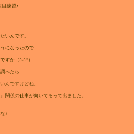
種目練習♪
）
りたいんです。
ようになったので
すか（^-^*）
て調べたら
いいんですけどね。
育』関係の仕事が向いてるって出ました。
な♪