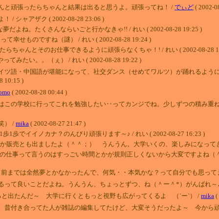
んと頑張ったらちゃんと結果は出ると思うよ。頑張ってね！ /
でぃど
( 2002-0
ザク ( 2002-08-28 23:06 )
たくさんならいごと行かなきゃ!! / れい ( 2002-08-28 19:25 )
のですね（謎） / れい ( 2002-08-28 19:24 )
とそのお仕事できるように頑張らなくちゃ！! / れい ( 2002-08-28 19:
。。（ぇ） / れい ( 2002-08-28 19:22 )
イツ語・中国語が堪能になって、社交ダンス（せめてワルツ）が踊れるよう
8 10:15 )
omo
( 2002-08-28 00:44 )
この学校に行ってこれを勉強したい‥ってカンジでね。少しずつの積み重ねが大事
） /
mika
( 2002-08-27 21:47 )
イノカナ？のんびり頑張ります～♪ / れい ( 2002-08-27 16:23 )
とも出ましたよ（＾＾；） うんうん。大学いくの、楽しみになってきました～♪ / れい
仕事って言うのはすっごい時間とかが規則正しくないから大変ですよね（＾＾；）あ
では全然夢とかなかったんで、何気・・本気かな？って自分でも思ってます（＾＾；）頑張
って良いことだよね。うんうん、ちょっとずつ、ね（＾ー＾*）がんばれ～♪
と出たんだ～ 大学に行くともっと視野も広がってくるよ （´ー`） /
mika
(
 昔付き合ってた人が雑誌の編集してたけど、大変そうだったよ～ 今から