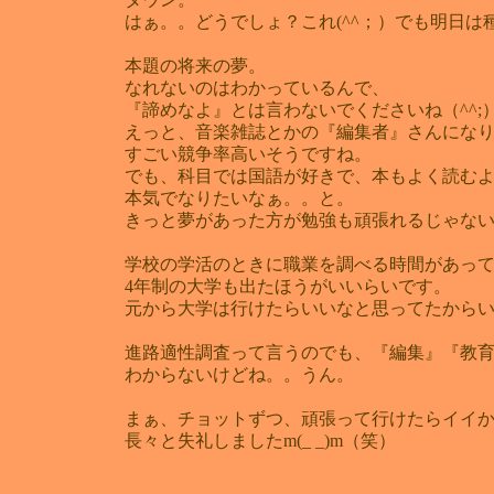
はぁ。。どうでしょ？これ(^^；）でも明日は
本題の将来の夢。
なれないのはわかっているんで、
『諦めなよ』とは言わないでくださいね（^^;
えっと、音楽雑誌とかの『編集者』さんにな
すごい競争率高いそうですね。
でも、科目では国語が好きで、本もよく読む
本気でなりたいなぁ。。と。
きっと夢があった方が勉強も頑張れるじゃないで
学校の学活のときに職業を調べる時間があっ
4年制の大学も出たほうがいいらいです。
元から大学は行けたらいいなと思ってたから
進路適性調査って言うのでも、『編集』『教
わからないけどね。。うん。
まぁ、チョットずつ、頑張って行けたらイイか
長々と失礼しましたm(_ _)m（笑）