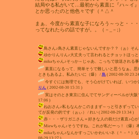
結局やる私がいて…最初から素直に『ハ～イ
とか思ったのと他色々です（＾△＾ゞ
まぁ、今度から素直な子になろう～っと・・
ってなれたらの話ですが。。（－_－;）
鳥さん♪鳥さん素直じゃないんですか？？（ぉ）そんなわけな
ゆかりんりん♪大丈夫って言われるとチョットほっとします（
mikaちゃん♪そっか～じゃあ、こっちで放送される事はないよね
素直になるって、簡単そうで難しいと思うなぁ。思
ときもあるよ。私みたいに（爆） /
鳥
( 2002-08-30 23:24
今すぐには無理でも、そう心がけていれば、いつか素
りん
( 2002-08-30 15:31 )
実はそのとき東京に住んでてサンディーベルが大阪
17:06 )
ねおさん♪私もなんかこのままず～っと引きずって
てが反発の的です（ぉぃ） / れい ( 2002-08-29 13:34 )
赤・・・ザリガニさん＝好きな人の前だけ素直♪心がけだけじゃ
Miewちゃん♪そうですね。これが私だーっ！（爆）本当に素直
mikaちゃん♪なんかすっごいかわいいネ（＾－＾）な
08-29 13:27 )