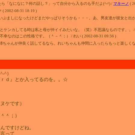
ら「なになに？何の話し？」って自分から入るのも手だよ(^-^) /
マキーノ
( 2
-08-31 18:19 )
いぶましになったけどまだやっぱりそうかも・・・。あ、男友達が彼女と出
してる時は私と母が仲イイみたいな。（笑）不思議なものです。。 / れい ( 2002
の性格です。（＾－＾；） / れい ( 2002-08-31 09:56 )
姉ちゃんが仲良く話してるなら、れいちゃんも仲間に入ったらもっと楽しくな
-^）
ｉｒｄ』とか入ってるのを。。☆
マヌケです）
（＾＾；）
なんですけどね。
か言って