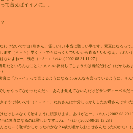
』って言えばイイノに。。
・？
いですヨ♪鳥さん、優しいし♪本当に難しい事です。素直になるって。でも、がんばってみ
＾－＾）早く・・でもゆっくりでいいから直るといいなぁ。 / れい ( 2002-08-
ー。残念（－δ－） / れい ( 2002-08-31 11:27 )
春期だといろんなことについつい反発してしまうのは当然だけど（だからあま
 )
直に「ハ～イ」って言えるようになるよ♪みんなも言っているように、そんなお年
でしかやってなかったんだ～ あんま覚えてないんだけどサンディーベルだっ
いきそうで怖いです（＾－＾；）ねおさんは十分しっかりしたお母さんです♪
なくて治すように頑張ります。ありがとー。 / れい ( 2002-08-29 13:3
になるのは難しいですよね。 / れい ( 2002-08-29 13:28 )
んとな～く恥ずかしかったのかな？4歳の頃からおませさんだったのかな♪（ぉ）『サ