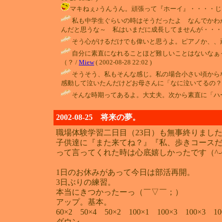
マキねぇ♪うんうん。頑張って『ホーイ』・・・・じゃなくて『ハ
私も中学生ぐらいの時はそうだったよ なんでかわ
んだと思うな～ 私はいまだに成長してませんが・・・（
そう心がけるだけでも偉いと思うよ。ピアノか、、頑張ってね。
自分に素直になれることほど難しいことはないなぁ
（？ /
Miew
( 2002-08-28 22:02 )
そうそう、私もそんな感じ。私の場合小さい頃から
感動して泣いたんだけどお母さんに「なに泣いてるの？」
そんな時期ってあるよ。大丈夫。次から素直に「ハーイ
2002-08-25 将来の夢。
職場体験学習二日目（23日）も無事終りまし
子供達に『また来てね？』『私、歩きコース
って言ってくれた時は心底嬉しかったです（^-
1日のお休みがあって今日は部活再開。
3日ぶりの練習。
本当にきつかったーっ（￣▽￣；）
アップ。基本。
60×2 50×4 50×2 100×1 100×3 100×3 10
ダウン。