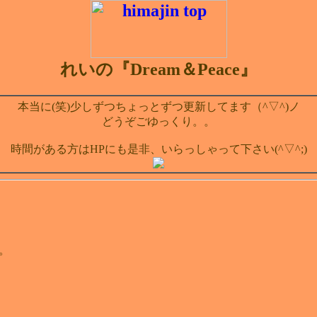
れいの『Dream＆Peace』
本当に(笑)少しずつちょっとずつ更新してます（^▽^)ノ
どうぞごゆっくり。。
時間がある方はHPにも是非、いらっしゃって下さい(^▽^;)
。