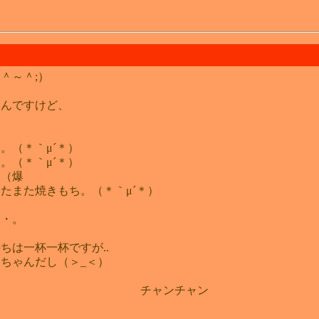
＾～＾;）
たんですけど、
。（＊｀μ´＊）
。（＊｀μ´＊）
。（爆
たまた焼きもち。（＊｀μ´＊）
・・。
ちは一杯一杯ですが..
ちゃんだし（＞_＜）
った私でした チャンチャン