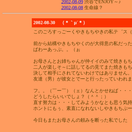
2002-08-09
渋谷でENJOY～♪
2002-08-08
生命線？
2002-08-30 （＊｀μ´＊）
このごろすっごーくやきもちやきの私テ゛ス（
前から結構やきもちやくのが大得意の私だっ
ぱわーあっぷ。。（ぉ
お母さんとお姉ちゃんが仲イイのみて焼きもち
二人が楽しそ～に話してるの見てまた焼きもち
決して相手にされてないわけではありません
友達（男）が彼女とでーと行ったっていわれま
フ。。（￣ー￣）（ェ）なんとかせねば・・
どうしたらいいでしょ？（＾＾；）
直す努力は・・・してみようかなとも思う気持
ホントにもぅ、素直になれないしやきもちぷー
今日もまたお母さんの頼みを断