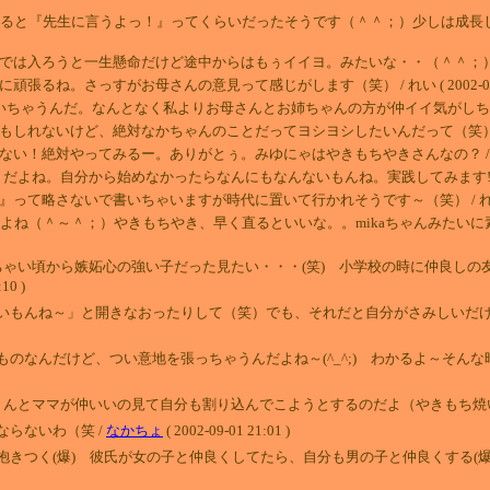
と『先生に言うよっ！』ってくらいだったそうです（＾＾；）少しは成長したのかな。
うと一生懸命だけど途中からはもぅイイヨ。みたいな・・（＾＾；） / れい ( 200
。さっすがお母さんの意見って感じがします（笑） / れい ( 2002-09-06 
ゃうんだ。なんとなく私よりお母さんとお姉ちゃんの方が仲イイ気がしちゃうんだよね。。 
いけど、絶対なかちゃんのことだってヨシヨシしたいんだって（笑） / れい ( 200
対やってみるー。ありがとぅ。みゆにゃはやきもちやきさんなの？ / れい ( 2002
自分から始めなかったらなんにもなんないもんね。実践してみます!! / れい ( 200
さないで書いちゃいますが時代に置いて行かれそうです～（笑） / れい ( 2002-
ね（＾～＾；）やきもちやき、早く直るといいな。。mikaちゃんみたいに素直になれま
ちゃい頃から嫉妬心の強い子だった見たい・・・(笑) 小学校の時に仲良しの
10 )
いもんね～」と開きなおったりして（笑）でも、それだと自分がさみしいだ
のなんだけど、つい意地を張っちゃうんだよね～(^_^;) わかるよ～そん
ょんとママが仲いいの見て自分も割り込んでこようとするのだよ（やきもち焼い
らないわ（笑 /
なかちょ
( 2002-09-01 21:01 )
つく(爆) 彼氏が女の子と仲良くしてたら、自分も男の子と仲良くする(爆爆)