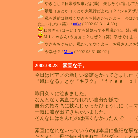
やきもち？日常茶飯事だよ(爆) 楽しそうに話してた
最近（ぉとか（ぇとか大流行だよね（？ / シャアザク ( 2002
私も以前は物凄くやきもち焼きだったよ～ 今はだ
たま～にね（笑） /
mika
( 2002-08-31 14:39 )
ねおさん♪は～い！でも姉妹って不思議だね。姉が母とケンカ
Ｍｉｅｗさん♪うぉぉっ？なぜ？（笑）幸せですよ～不幸なのはこ
やきもちぐらい、私だってやくよ～ お母さんとお
今幸せ？ /
Miew
( 2002-08-31 00:02 )
2002-08-28 素直な子。
今日はピアノの新しい楽譜をかってきました（^
『風になる』とか『キヲク』『ｆｒｅｅ ｂ
昨日久々に泣きました。
なんとなく素直になれない自分が嫌で
自分の指を窓に挟んじゃったひょうしに（←
一気に涙が出てきちゃいました。
そんなにはさんだのは痛くなかったんで・・
素直になれないっていうのは本当に些細な事
たとえば、母に何か頼まれて『ヤダッ！』と