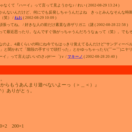
ーイ』って言って見ようかな♪ / れい ( 2002-08-29 13:24 )
かんないんだけど、何にでも反発しちゃうんだよね きっとみんなそんな時
笑） /
ねお
( 2002-08-29 10:09 )
 / 好きな人の前だけ素直な赤ザリガニ（謎 ( 2002-08-28 22:58 )
って最近思ったり。なんですぐ強がっちゃうんだろうなぁって（笑）。でも
なのよ。4歳くらいの時にね今でもはっきり覚えてるんだけど“サンディーベ
と聞かれて「階段の手すりで頭打った」とかゆっちゃったり(￣ー￣)ニヤリ 
」って言えばいいのさ♪(#^ー゜)ｖ /
マキーノ
( 2002-08-28 20:40 )
た。
だからもうあんまり遊べないよーっ（＞＿＜）』
^）ありがとぅ。
0×2 200×1