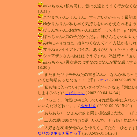
mikaちゃん♪私も同じ。昔は友達とうまく行かなくなる
18:31 )
こだまちゃん♪うんうん。すっごいわかるっ！最初までは入ろ
ゆかりんりん♪私も早く気持ちをいれかえられるように頑張るね
ぴょんちゃん♪お姉ちゃんにはどーしても(*｀μ´*)やいち
ぼっちゃん♪男の子だからだよ。妹さんもかわいいかもしれな
みゆにゃ♪ははは。抱きつくなんてイイ方法かもしれない！絶
マキねぇ♪イイアドバイス、ありがとぅ（＾-＾）そうだよね。
シャアザクさん♪あははそうですね。私は時々『ぉぃ』って略
mikaちゃん♪男友達のはずなのになんか変な感じするよ
18:20 )
またまたヤキモチねたの書き込み♪ なんか私ちっ
いてた時期あったなぁ・・（汗） /
mika
( 2002-09-05 20:
私も前は入っていけないタイプだったなぁ「別にい
します(^o^；) /
こだまっち
( 2002-09-04 14:34 )
けっこう、何気に中に入っていけば話の中に入れるも
いいんだけどね～。。 /
ゆかりん
( 2002-09-03 15:40 )
あらあら♪ ぴょんの妹と同じ様な感じだわ。 ぴ
二人の親は妹にだけに優しいんで、もう妬く気にもな
大好きな友達が他の人と仲良くしてたら、ひとまず抱き
なりのヤキモチ妬きっ子
( 2002-09-01 14:26 )