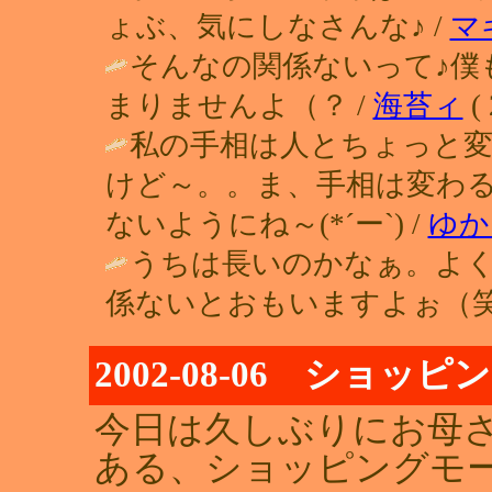
ょぶ、気にしなさんな♪ /
マ
そんなの関係ないって♪僕
まりませんよ（？ /
海苔ィ
( 
私の手相は人とちょっと
けど～。。ま、手相は変わる
ないようにね～(*´ー`) /
ゆか
うちは長いのかなぁ。よ
係ないとおもいますよぉ（笑
2002-08-06 ショ
今日は久しぶりにお母
ある、ショッピングモー