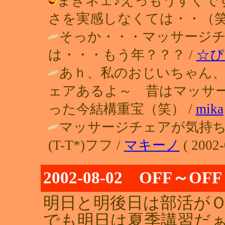
まきネェ♪えっもうすぐで
さを実感しなくては・・（笑） / れい 
そっか・・・マッサージ
は・・・もう年？？？ /
☆ぴ
あｈ、私のおじいちゃん
ェアあるよ～ 昔はマッサ
った今結構重宝（笑） /
mika
マッサージチェアが気持
(T-T*)フフ /
マキーノ
( 2002-
2002-08-02 OFF～OF
明日と明後日は部活がＯ
でも明日は夏季講習だ