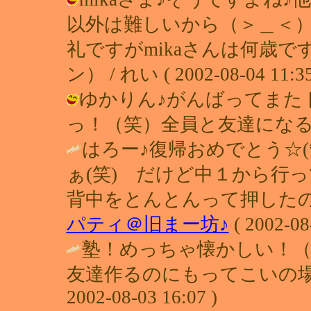
以外は難しいから（＞＿＜
礼ですがmikaさんは何歳
ン） / れい ( 2002-08-04 11:35
ゆかりん♪がんばってまた
っ！（笑）全員と友達になる～♪ / れい
はろー♪復帰おめでとう☆(
ぁ(笑) だけど中１から行
背中をとんとんって押したのは
パティ＠旧まー坊♪
( 2002-08
塾！めっちゃ懐かしい！
友達作るのにもってこいの場
2002-08-03 16:07 )