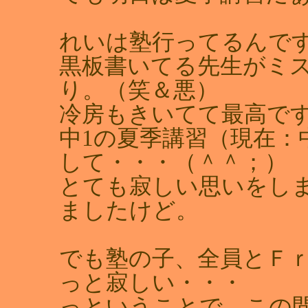
れいは塾行ってるんで
黒板書いてる先生がミ
り。（笑＆悪）
冷房もきいてて最高です
中1の夏季講習（現在：
して・・・（＾＾；）
とても寂しい思いをし
ましたけど。
でも塾の子、全員とＦ
っと寂しい・・・
っということで、この