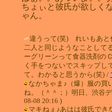
ちょぃと彼氏が欲しく
ゃん。
違うって(笑) れいもあ
二人と同じようなことしてる
ーグリーンって食器洗剤の
く手をつないでスキップし
て。わかると思うから(笑) /
なかちゃま♪（爆）服の買
ね。（＾＾；）明日、渋谷デビュ
08-08 20:16 )
マキねぇ♪あはは彼氏でき