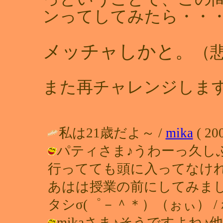
ンってしてみたら・・
メッチャしかと。
（
また再チャレンジしま
私は21歳だよ～ /
mika
( 200
パティさま♪うわーっ久し
行ってても頭に入ってなけ
あはは授業の前にしてみま
タシσ(゜－＾＊）（ぉぃ） / れい ( 
mikaさま♪そうですよね