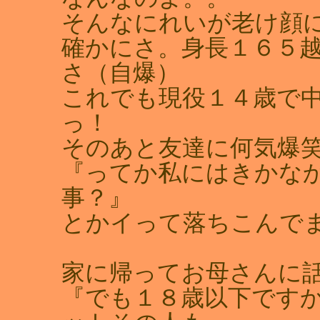
そんなにれいが老け顔に
確かにさ。身長１６５
さ（自爆）
これでも現役１４歳で
っ！
そのあと友達に何気爆
『ってか私にはきかな
事？』
とかイって落ちこんで
家に帰ってお母さんに
『でも１８歳以下です