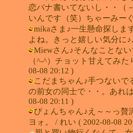
恋バナ書いてないし・・（
いんです（笑）ちゃーみーぐりーん???
mikaさま♪一生懸命探し
よね。きっと嬉しい気分に♪♪ / れい 
Miewさん♪そんなことな
（^-^）チョット甘えてみたりし
08-08 20:12 )
こだまちゃん♪手つないで
の前女の同士で・・。あれはチョッ
08-08 20:11 )
ぴょんちゃん♪え～～っ贅
ヨォ。 / れい ( 2002-08-08 20:
親と買い物行くなんて、女