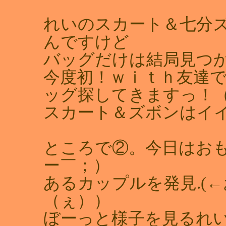
れいのスカート＆七分
んですけど
バッグだけは結局見つ
今度初！ｗｉｔｈ友達
ッグ探してきますっ！
スカート＆ズボンはイ
ところで②。今日はお
ー￣；）
あるカップルを発見.(
（ぇ））
ぼーっと様子を見るれ