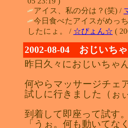
05 23:19 )
アイス、私の分は？(笑) /
今日食べたアイスがめっ
したにょ。 /
☆ぴょん☆
( 20
2002-08-04 おじ
昨日久々におじいちゃ
何やらマッサージチェ
試しに行きました（ぉ
到着して即座って試す
「うぉ。何も動いてなく