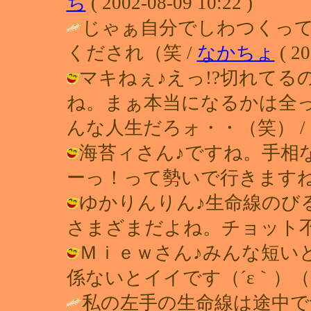
ち
( 2002-08-09 10:22 )
じゃぁ自分でしわつくっ
くだされ（笑 /
なかちょ
( 20
マキねぇ♪えっ!?切れて
ね。まぁ本当になるかは全
んな人生だろォ・・（笑） / れい ( 
海苔ィさん♪ですね。手相
ーっ！って勢いで行きますね（笑） / 
ゆかりんりん♪生命線のび
さまざまだよね。チョット不思議！ / 
Ｍｉｅｗさん♪みんな短い
係ないとイイです（´ε｀）（＾＾；） 
私の左手の生命線は途中で