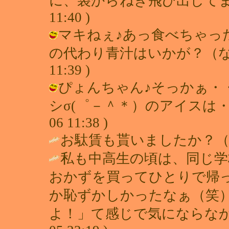
に、袋からねぎ飛び出してましたから
11:40 )
マキねぇ♪あっ食べちゃっ
の代わり青汁はいかが？（ないだろぉ
11:39 )
ぴょんちゃん♪そっかぁ・
シσ(゜－＾＊）のアイスは・・・・
06 11:38 )
お駄賃も貰いましたか？（
私も中高生の頃は、同じ学
おかずを買ってひとりで帰
か恥ずかしかったなぁ（笑
よ！」て感じで気にならなか