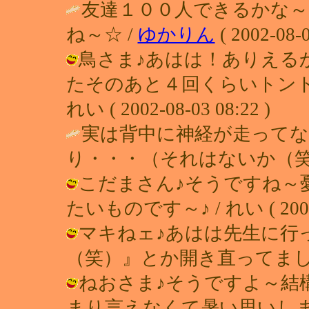
友達１００人できるかな～
ね～☆ /
ゆかりん
( 2002-08-0
鳥さま♪あはは！ありえる
たそのあと４回くらいトント
れい ( 2002-08-03 08:22 )
実は背中に神経が走って
り・・・（それはないか（笑
こだまさん♪そうですね～
たいものです～♪ / れい ( 2002-0
マキねェ♪あはは先生に行
（笑）』とか開き直ってました～ / れ
ねおさま♪そうですよ～結
まり言えなくて暑い思いし