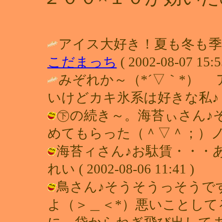
アイス大好き！夏も冬も季
こだまっち
( 2002-08-07 15:5
みぞれか～（*´▽｀*）
いけどカキ氷系は好きな私♪ 
㊦の続き～。海苔ぃさん♪
めてもらった（＾▽＾；）ノ / れい (
海苔ィさん♪お駄賃・・・あ
れい ( 2002-08-06 11:41 )
鳥さん♪そうそうっそうで
よ（＞＿＜*）悪いことし