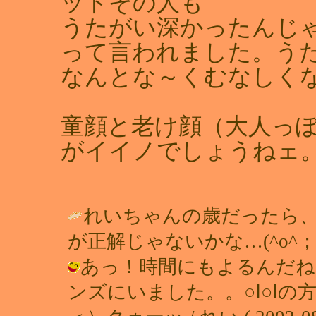
ットその人も
うたがい深かったんじ
って言われました。う
なんとな～くむなしく
童顔と老け顔（大人っ
がイイノでしょうねェ
れいちゃんの歳だったら
が正解じゃないかな…(^o^；)
あっ！時間にもよるんだね
ンズにいました。。○Ⅰ○Ⅰ