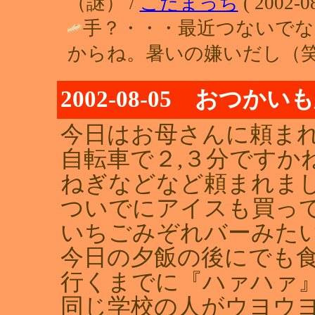
（謎） /
こだまっち
( 2002-08
手？・・・最近つないで
からね。暑いの嫌いだし（笑
2002-08-05 おつ
今日はお母さんに頼ま
自転車で２,３分ですか
ねぎなどなど頼まれま
ついでにアイスも買って
いちごみぞれバーみた
今日の夕飯の後にでも
行くまでに『ハァハァ
同じ学校の人がウヨウ