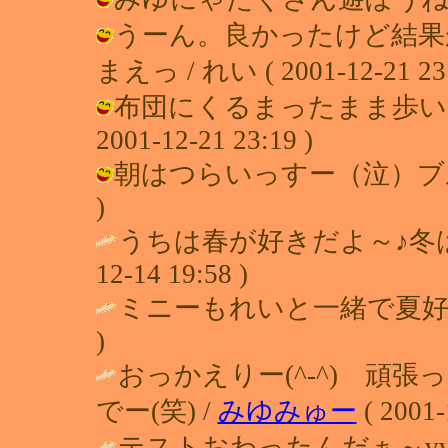
うーん。良かったけど結果
まえっ / れい ( 2001-12-21 23:
布団にくるまったまま歩いてタ
2001-12-21 23:19 )
朝はつらいっすー（泣）ブルブル・・
)
うちは春が好きだよ～♪冬
12-14 19:58 )
ミニーもれいと一緒で夏好きよ・・ 
)
おっかえりー(^-^) 頑
でー(笑) /
みゆみゅー
( 2001-
テストおわったんだぁ～vvよ