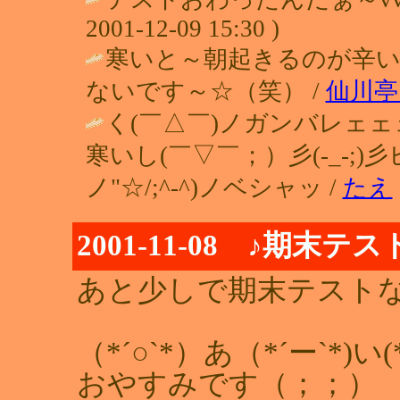
2001-12-09 15:30 )
寒いと～朝起きるのが辛い
ないです～☆（笑） /
仙川亭
く(￣△￣)ノガンバレェェ
寒いし(￣▽￣；）彡(-_-;)
ノ"☆/;^-^)ノベシャッ /
たえ
2001-11-08 ♪期末テス
あと少しで期末テスト
（*´○`*）あ（*´ー`*)い(*´
おやすみです（；；）