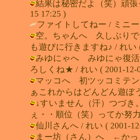
結果は秘密だよ（笑）頑張ったか
15 17:25 )
ファイトしてねー / ミニー ( 200
空。ちゃんへ 久しぶりで
も遊びに行きますね♪ / れい ( 200
みゆにゃへ みゆにゃ復活
ろしくね★ / れい ( 2001-12-08
マッコへ 初ツッコミテン
ぁこれからはどんどん遊ぼうね♪ / れ
↓すいません（汗）つづき
ぇ・・順位（笑）ってか努力した!!?? 
仙川さんへ / れい ( 2001-12-0
まー坊（さん）へ ←かっ