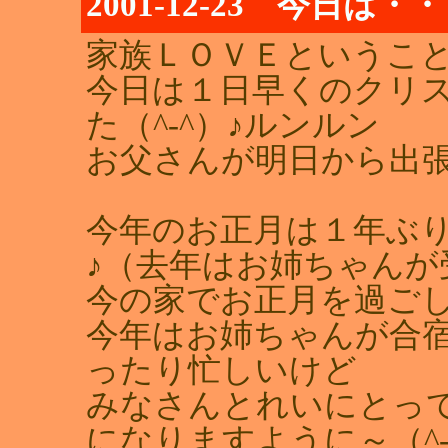
2001-12-23 今日は・・
家族ＬＯＶＥというこ
今日は１日早くのクリ
た（^-^）♪ルンルン
お父さんが明日から出
今年のお正月は１年ぶ
♪（去年はお姉ちゃんが
今の家でお正月を過ご
今年はお姉ちゃんが合
ったり忙しいけど
みなさんとれいにとっ
になりますように～（^-