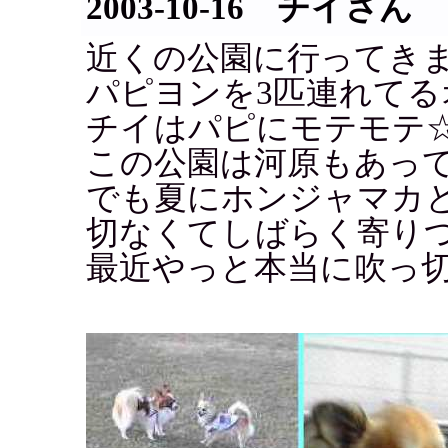
2003-10-16 チイさん
近くの公園に行ってき
パピヨンを3匹連れてる
チイはパピにモテモテ
この公園は河原もあっ
でも夏にホンジャマカ
切なくてしばらく寄り
最近やっと本当に吹っ