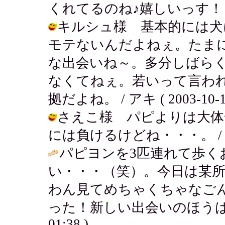
くれてるのね♪嬉しいっす！ / アキ (
キルシュ様 基本的には犬
モテないんだよねぇ。たま
な出会いね～。多分しばら
なくてねぇ。若いって言わ
拠だよね。 / アキ ( 2003-10-18
さえこ様 パピよりは大体
には負けるけどね・・・。 / アキ ( 
パピヨンを3匹連れて歩く
い・・・（笑）。今日は某
わん見てめちゃくちゃなご
った！新しい出会いのほうは
01:38 )