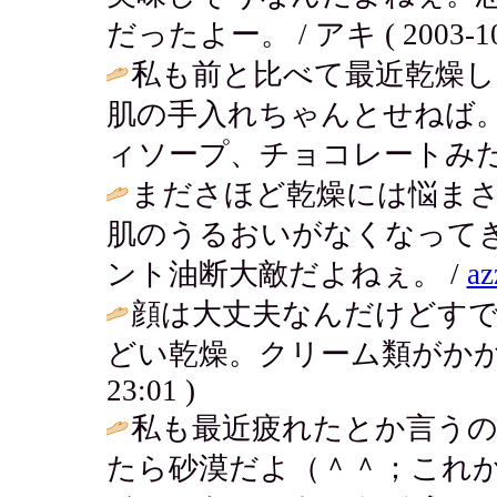
だったよー。 / アキ ( 2003-10-2
私も前と比べて最近乾燥
肌の手入れちゃんとせねば
ィソープ、チョコレートみた
まださほど乾燥には悩ま
肌のうるおいがなくなって
ント油断大敵だよねぇ。 /
az
顔は大丈夫なんだけどす
どい乾燥。クリーム類がかか
23:01 )
私も最近疲れたとか言う
たら砂漠だよ（＾＾；これ