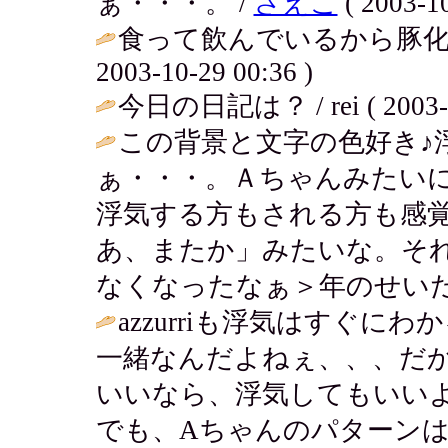
ぁ・・・。 /
さえこ
( 2003-10
食って飲んでいるから豚化し
2003-10-29 00:36 )
今日の日記は？ / rei ( 2003-10
この背景と文字の色好き♪
ぁ・・・。Ａちゃんみたい
浮気する方もされる方も感
あ、またか」みたいな。そ
なくなったなぁ＞年のせいだ
azzurriも浮気はすぐ
一緒なんだよねぇ、、、だ
いいなら、浮気してもいい
でも、Aちゃんのパターンは