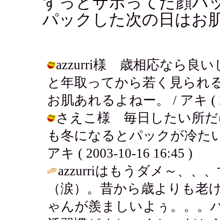
ずっとサボってた顔パ
パックした次の日はお
azzurri様 歳相応な
と年取ってから若く見られ
お肌あれるよねー。 / アキ ( 2003
さえこ様 毎日したい所だ
も冬になるとパックが冷たい
アキ ( 2003-10-16 16:45 )
azzurriはもうダメ～、
（涙）。昔から歳よりも老
ゃんが羨ましいよぅ。。。