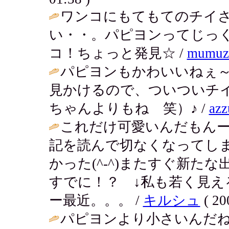
ワンコにもてもてのチイさ
い・・。パピヨンってじっ
コ！ちょっと発見☆ /
mumuz
パピヨンもかわいいねぇ
見かけるので、ついついチ
ちゃんよりもね 笑）♪ /
azz
これだけ可愛いんだもんーモ
記を読んで切なくなってし
かった(^-^)またすぐ新た
すでに！？ ↓私も若く見
ー最近。。。 /
キルシュ
( 20
パピヨンより小さいんだ