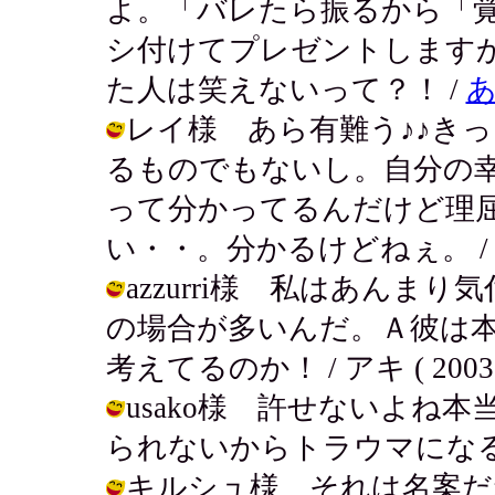
よ。「バレたら振るから「
シ付けてプレゼントします
た人は笑えないって？！ /
レイ様 あら有難う♪♪き
るものでもないし。自分の
って分かってるんだけど理
い・・。分かるけどねぇ。 / アキ ( 
azzurri様 私はあん
の場合が多いんだ。Ａ彼は
考えてるのか！ / アキ ( 2003-11
usako様 許せないよね
られないからトラウマになるしね。 / 
キルシュ様 それは名案だ