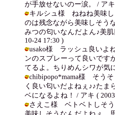
が手放せないのー涙。 / アキ ( 200
キルシュ様 ねねね美味し
のは残念ながら美味しそう
みつの匂いなんだよん♪美肌目指し
10-24 17:30 )
usako様 ラッシュ良い
ンのスプレーって良いです
てるよ。ちりめんシワが気になる。 / 
chibipopo*mama様
く良い匂いだよねぇ♪♪たま
ベになるよね！ / アキ ( 2003-10
さえこ様 ベトベトしそう
美味しそうなんだよねぇ。