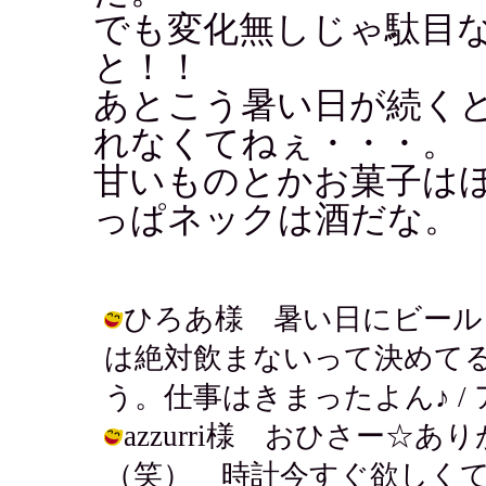
でも変化無しじゃ駄目な
と！！
あとこう暑い日が続く
れなくてねぇ・・・。
甘いものとかお菓子は
っぱネックは酒だな。
ひろあ様 暑い日にビール
は絶対飲まないって決めて
う。仕事はきまったよん♪ / アキ ( 2
azzurri様 おひさー☆
（笑） 時計今すぐ欲しく