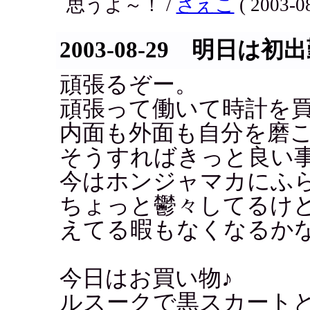
思うよ～！ /
さえこ
( 2003-08
2003-08-29 明日は初
頑張るぞー。
頑張って働いて時計を
内面も外面も自分を磨
そうすればきっと良い
今はホンジャマカにふ
ちょっと鬱々してるけ
えてる暇もなくなるか
今日はお買い物♪
ルスークで黒スカート