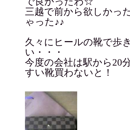
で良かったわ☆
三越で前から欲しかっ
ゃった♪♪
久々にヒールの靴で歩
い・・・
今度の会社は駅から20
すい靴買わないと！