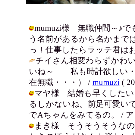
mumuzi様 無職仲間～
う名前があるから名かまで
っ！仕事したらラッテ君はお留守番？ /
チイさん相変わらずかわ
いね～ 私も時計欲しい・
在無職・・・） /
mumuzi
( 20
マヤ様 結婚も早くしたい
るしかないね。前足可愛い
でAちゃんをみてるの。 / アキ ( 20
まき様 そうそうそうなの