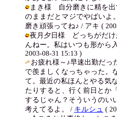
まき様 自分磨きに精を出
のままだとマジでやばいよ
磨き頑張ってね♪ / アキ ( 2003-0
夜月夕日様 どっちがだけ
んねー。私はいつも形から入る
2003-08-31 15:13 )
お疲れ様～♪早速出勤だっ
で羨ましくなっちゃった。
て。最近の私ほんとやる気
たりすると、行く前日とか
するじゃん？そういうのい
考えてるよ。 /
キルシュ
( 20