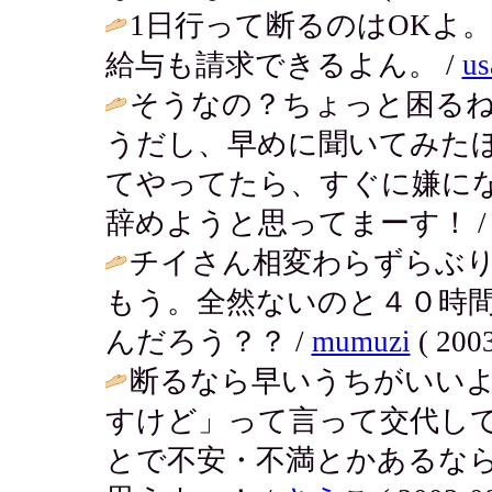
1日行って断るのはOKよ
給与も請求できるよん。 /
us
そうなの？ちょっと困る
うだし、早めに聞いてみた
てやってたら、すぐに嫌に
辞めようと思ってまーす！ 
チイさん相変わらずらぶ
もう。全然ないのと４０時
んだろう？？ /
mumuzi
( 2003
断るなら早いうちがいい
すけど」って言って交代し
とで不安・不満とかあるな