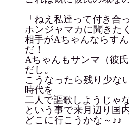
「ねえ私達って付き合
ホンジャマカに聞きたくて
相手がAちゃんならす
だ！
Aちゃんもサンマ（彼
だし。
こうなったら残り少な
時代を
二人で謳歌しようじゃ
という事で来月辺り国
どこに行こうかな～♪♪