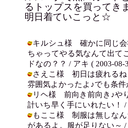
るトップスを買ってき
明日着ていこっと☆
キルシュ様 確かに同じ会
ちゃってやる気なんて出て
ドなの？？ / アキ ( 2003-08-31
さえこ様 初日は疲れるね
雰囲気よかったよ♪でも条件がねぇ....
リヘ様 前向き前向き♪や
計いち早く手にいれたい！ / アキ ( 
もここ様 制服は無しなん
があるよ。服が足りない～ / アキ ( 