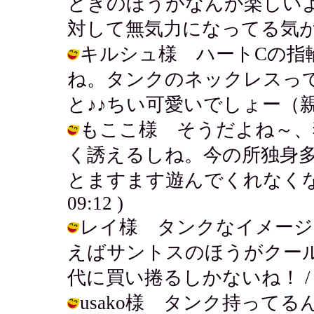
ときのほうがなんか楽しい
対して無気力になってる気がする。 / 
キルシュ様 ハートCの指
ね。タンクのネックレスっ
と♪♪ちい可愛いでしょー（親ばか） /
もここ様 そうだよね～、
く誘えるしね。今の所独身
とますます遊んでくれなくなりそうだ
09:12 )
レイ様 タンクなイメージ
えばサントスのほうがクー
代に買い捲るしかないね！ / アキ ( 
usako様 タンク持って