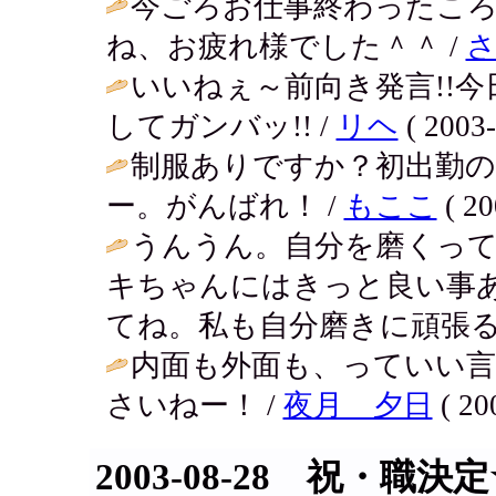
今ごろお仕事終わったこ
ね、お疲れ様でした＾＾ /
いいねぇ～前向き発言!!
してガンバッ!! /
リヘ
( 2003-
制服ありですか？初出勤
ー。がんばれ！ /
もここ
( 20
うんうん。自分を磨くっ
キちゃんにはきっと良い事
てね。私も自分磨きに頑張る
内面も外面も、っていい言
さいねー！ /
夜月 夕日
( 20
2003-08-28 祝・職決