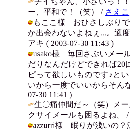
チイちゃん、小さいっ！
ー、平和で！（笑） /
さえこ
もここ様 おひさしぶりで
か出会わないよねぇ...。適
アキ ( 2003-07-30 11:43 )
usako様 毎回さぶいメー
だりなんだけどできれば20
ピって欲しいものです♪と
いから一度でいいからそんなメールが
07-30 11:41 )
生〇痛仲間だ～（笑）メー
クサイメールも困るよね。 / もここ (
azzurri様 眠りが浅