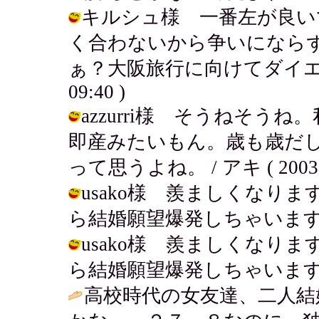
キルシュ様 一番左が良い
く合わないから争いになら
ぁ？大阪旅行に向けてダイエットがん
09:40 )
azzurri様 そうねそ
即産みたいもん。歳も歳だし早
って思うよね。 / アキ ( 2003-07
usako様 羨ましくなり
ら結婚願望爆発しちゃいますね。 / ア
usako様 羨ましくなり
ら結婚願望爆発しちゃいますね。 / ア
高校時代の女友達、二人結