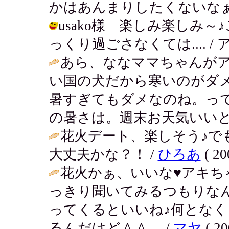
かはあんまりしたくないなぁ（笑） / 
usako様 楽しみ楽しみ
っくり過ごさなくては.... / アキ ( 
あら、ななママちゃんが
い国の犬だから寒いのがダ
暑すぎてもダメなのね。っ
の暑さは。週末お天気いいと
花火デート、楽しそう♪で
大丈夫かな？！ /
ひろあ
( 20
花火かぁ、いいな♥アキち
っきり聞いてみるつもりな
ってくるといいね♪何とな
るんだけど＾＾。 /
マヤ
( 20