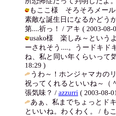
所恐怖症だって判明したよ。 / アキ (
もここ様 そろそろメール
素敵な誕生日になるかどう
第....祈っ！ / アキ ( 2003-08-01
usako様 楽しみ～とい
ーされそう....。うードキ
ね、私と同い年くらいって気がするわ
18:29 )
うわ～！ホンジャマカの
祝ってくれるといいね～（
張気味？ /
azzurri
( 2003-08-01
あぁ、私までちょっとド
といいね。わくわく。 / もここ ( 2