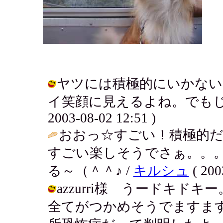
ヤツには積極的にいかないと
イ笑顔に見えるよね。でもじつ
2003-08-02 12:51 )
おおっ☆すごい！積極的だ
すごい楽しそうでさぁ。。
る～（＾＾♪ /
キルシュ
( 200
azzurri様 うードキ
全てがつかめそうでますま