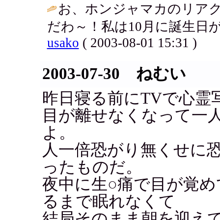
お、ホンジャマカのリア
だわ～！私は10月に誕生日
usako
( 2003-08-01 15:31 )
2003-07-30 ねむい
昨日寝る前にTVで心霊
目が離せなくなって一
よ。
人一倍恐がり無くせに恐
ったものだ。
夜中に生○痛で目が覚
るまで眠れなくて
結局そのまま朝を迎えて