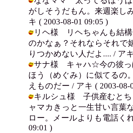
ななママ 太ってるほうはい
がしそうだもん。来週楽しみ
キ ( 2003-08-01 09:05 )
リヘ様 リヘちゃんも結構
のかなぁ？それならそれで
りつかめない人だよ.... / アキ ( 20
サナ様 キャハ☆今の彼っ
ほう（めぐみ）に似てるの
えものだー / アキ ( 2003-08-01
キルシュ様 子供産むとち
ャマカきっと一生甘い言葉なん
ロー。メールよりも電話くれって思う
09:01 )