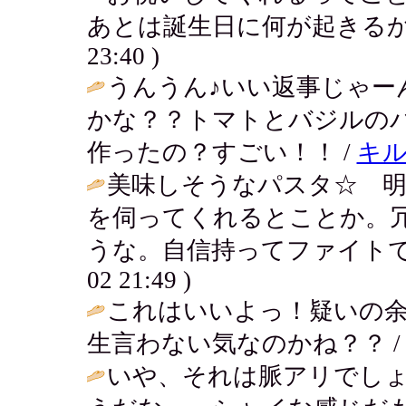
あとは誕生日に何が起きるか
23:40 )
うんうん♪いい返事じゃー
かな？？トマトとバジルの
作ったの？すごい！！ /
キ
美味しそうなパスタ☆ 
を伺ってくれるとことか。
うな。自信持ってファイトで
02 21:49 )
これはいいよっ！疑いの
生言わない気なのかね？？ / ななママ 
いや、それは脈アリでし