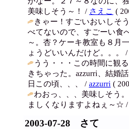
かなー。２７～８なのに、
美味しそう～！ /
さえこ
( 20
きゃー！すごいおいしそ
べてないので、すごーい食
～。杏？ケーキ教室も８月
ょうどいいんだけど。。。 
うう・・・この時間に観
きちゃった。azzurri、
日この頃、、、 /
azzurri
( 200
わおっ、、、美味しそう。
ましくなりますよねぇ～☆ 
2003-07-28 さて