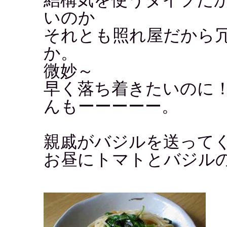
いのか
それとも照れ屋だから
か。
微妙～
早く落ち着きたいのに
んもーーーーー。
親戚がバジルを送って
お昼にトマトとバジル