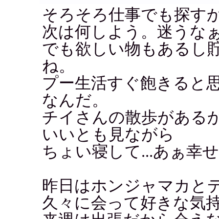
そろそろ仕事でも探す
次は何しよう。迷うな
でも欲しい物もあるし
ね。
プー生活すぐ飽きると
なんだ。
チイさんの散歩がある
いいとも見ながら
ちょい寝して...あぁ幸せ
昨日はホンジャマカと
久々に会って好きな気