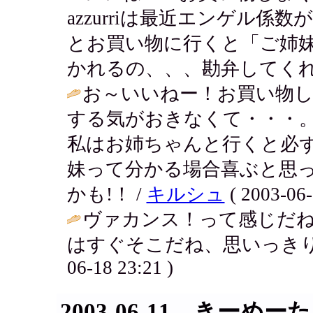
azzurriは最近エンゲル係数
とお買い物に行くと「ご姉
かれるの、、、勘弁してくれ
お～いいねー！お買い物
する気がおきなくて・・・
私はお姉ちゃんと行くと必
妹って分かる場合喜ぶと思
かも!！ /
キルシュ
( 2003-06-
ヴァカンス！って感じだねー
はすぐそこだね、思いっきり
06-18 23:21 )
2003-06-11 きーめーた