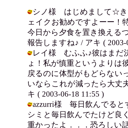
シノ様 はじめまして☆き
ェイクお勧めですよーー！
今日から夕食を置き換える
報告しますね♪ / アキ ( 2003-06-
レイ様 むふふ♪彼はまだ
ょ！私が慎重というよりは彼
戻るのに体型がもどらない
いならこれが減ったら大丈夫っ
キ ( 2003-06-18 11:55 )
azzurri様 毎日飲ん
シミと毎日飲んでたけど良く
重かったよ．．．恐ろしい