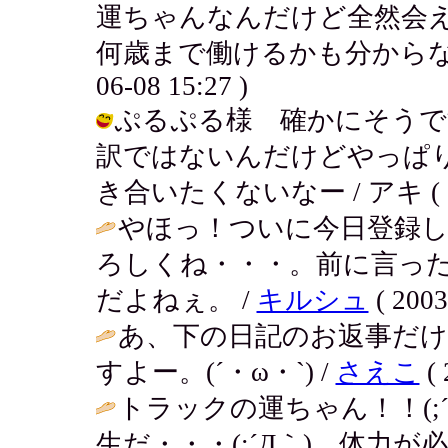
運ちゃんなんだけど全然会えな
何歳まで働けるかも分からないか
06-08 15:27 )
ぷるぷる様 確かにそうで
訳ではないんだけどやっぱ
き合いたくないなー / アキ ( 2003
やほっ！ついに今日登録し
ろしくね・・・。前に言っ
だよねぇ。 /
キルシュ
( 2003
あ、下の日記のお返事だ
すよー。(´・ω・`) /
さえこ
( 
トラックの運ちゃん！！(;
生だ・・・(;´Д｀) 体力