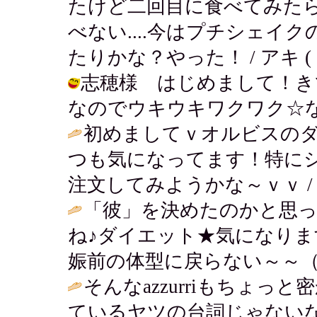
たけど二回目に食べてみた
べない....今はプチシェイ
たりかな？やった！ / アキ ( 2003
志穂様 はじめまして！き
なのでウキウキワクワク☆なんです。 /
初めましてｖオルビスの
つも気になってます！特に
注文してみようかな～ｖｖ 
「彼」を決めたのかと思っ
ね♪ダイエット★気になり
娠前の体型に戻らない～～（
そんなazzurriもちょ
ているヤツの台詞じゃない