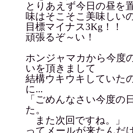
とりあえず今日の昼を
味はそこそこ美味しい
目標マイナス3Kg！！
頑張るぞ～い！
ホンジャマカから今度
いを頂きまして
結構ウキウキしていた
に...
「ごめんなさい今度の
た。
また次回ですね。」
ってメールが来たんだ