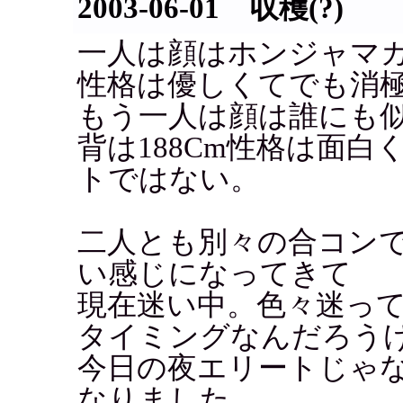
2003-06-01 収穫(?)
一人は顔はホンジャマカ
性格は優しくてでも消
もう一人は顔は誰にも
背は188Cm性格は面
トではない。
二人とも別々の合コン
い感じになってきて
現在迷い中。色々迷っ
タイミングなんだろう
今日の夜エリートじゃ
なりました。