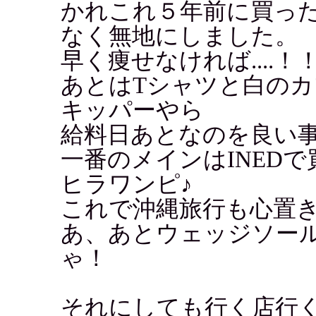
かれこれ５年前に買っ
なく無地にしました。
早く痩せなければ....！
あとはTシャツと白の
キッパーやら
給料日あとなのを良い
一番のメインはINED
ヒラワンピ♪
これで沖縄旅行も心置
あ、あとウェッジソー
ゃ！
それにしても行く店行