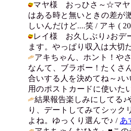
マヤ様 おっひさ～☆マヤ
はある時と無いときの差が
しいんだけど....笑 / アキ ( 2003-
レイ様 お久しぶり♪おデー
ます。やっぱり収入は大切だーね。 / 
アキちゃん、ホント！や
なんて、ブラボー！たくさ
合いする人を決めてね～♪い
用のポストカードに使いたい
結果報告楽しみにしてる♪
り、デートしてみてシック
よね。ゆっくり選んで♪ /
あ
アキちゃんおひさ～♥この