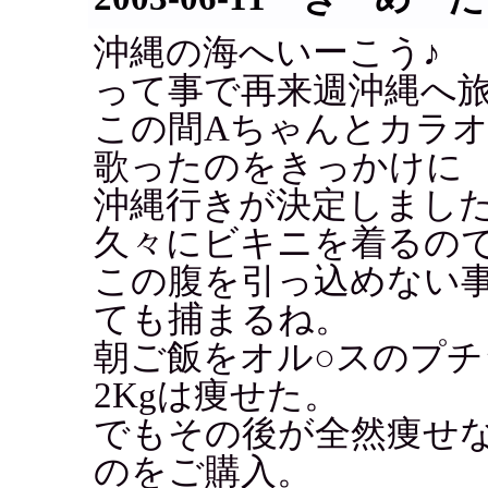
沖縄の海へいーこう♪
って事で再来週沖縄へ
この間Aちゃんとカラ
歌ったのをきっかけに
沖縄行きが決定しまし
久々にビキニを着るの
この腹を引っ込めない事
ても捕まるね。
朝ご飯をオル○スのプ
2Kgは痩せた。
でもその後が全然痩せ
のをご購入。