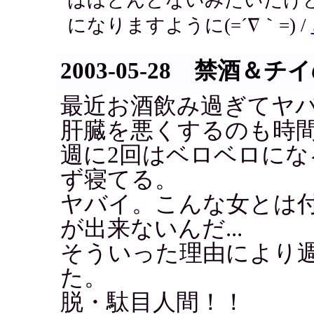
になりますように(=´∇｀=) /
2003-05-28 禁酒＆
最近お酒飲み過ぎてヤ
肝臓を悪くするのも時
週に2回はベロベロに
ず寝てる。
ヤバイ。こんな女とは
が出来ないんだ...
そういった理由により
た。
脱・駄目人間！！