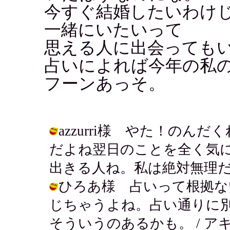
今すぐ結婚したいわけ
一緒にいたいって
思える人に出会っても
占いによれば今年の私
フーンあっそ。
azzurri様 やた！のんだ
だよね翌日のことを全く気
出きる人ね。私は絶対無理だー。 / ア
ひろあ様 占いって根拠な
じちゃうよね。占い通りに
そういうのあるかも。 / アキ ( 200