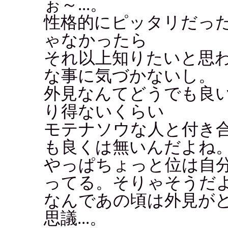
ぉ～...。
性格的にピッタリだっ
ゃなかったら
それ以上知りたいと思
な事に気づかないし。
外見なんてどうでも良
り得ないくらい
モテナソウな人と付き
も良くは無いんだよね
やっぱちょっと位は自
ってる。そりゃそうだ
なんであの頃は外見が
思議...。