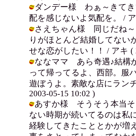
ダンデー様 わぁ～きてき
配を感じないよ気配を。 / アキ ( 20
さえちゃん様 同じだね～
りがほとんど結婚してない
せな恋がしたい！！ / アキ ( 2003
ななママ あら奇遇♪結構
って帰ってるよ、西部。服
遊ぼうよ。素敵な店にランチ食
2003-05-15 10:02 )
あすか様 そうそう本当そ
ない時期が続いてるのは私
経験してきたこととかが増