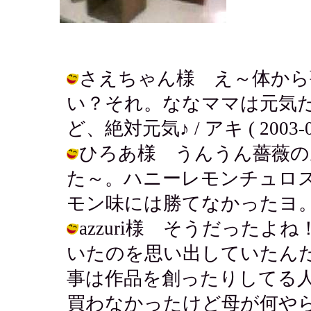
さえちゃん様 え～体から薔
い？それ。ななママは元気
ど、絶対元気♪ / アキ ( 2003-05-
ひろあ様 うんうん薔薇の
た～。ハニーレモンチュロ
モン味には勝てなかったヨ。 / アキ (
azzuri様 そうだった
いたのを思い出していたん
事は作品を創ったりしてる
買わなかったけど母が何やらかいま