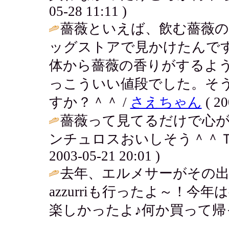
05-28 11:11 )
薔薇といえば、飲む薔薇
ッグストアで見かけたんで
体から薔薇の香りがするよ
っこういい値段でした。そ
すか？＾＾ /
さえちゃん
( 20
薔薇って見てるだけで心が
ンチュロスおいしそう＾＾Ｔ
2003-05-21 20:01 )
去年、エルメサーがその
azzurriも行ったよ～！
楽しかったよ♪何か買って帰っ