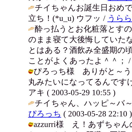
チイちゃんお誕生日おめ
立ち！(*u_u) ウフッ /
うら
酔っ払うとお化粧落とす
のまま寝て大後悔していた
とはある？酒飲み全盛期の
ことがよくあったよ＾＾； 
ぴろっち様 ありがと～う
丸みたいになってるんですけど
アキ ( 2003-05-29 10:55 )
チイちゃん、ハッピ～バ～
ぴろっち
( 2003-05-28 22:10 )
azzurri様 え！あず