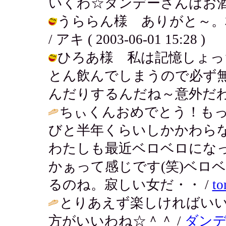
いくわ☆ダンデーさんはお酒飲むの？ /
うららん様 ありがと～。相
/ アキ ( 2003-06-01 15:28 )
ひろあ様 私は記憶しょっち
とん飲んでしまうので必ず無い
んだりするんだね～意外だわ。 / アキ
ちぃくんおめでとう！も
びと半年くらいしかかわらな
わたしも最近ベロベロになって
かぁって感じです(笑)ベロ
るのね。寂しい女だ・・ /
to
とりあえず楽しければいい
方がいいわね☆＾＾ /
ダンデ