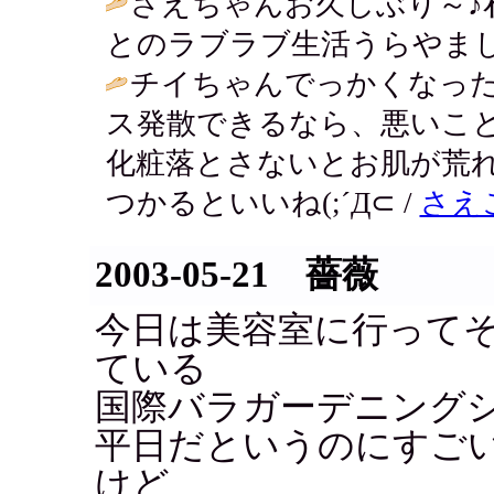
さえちゃんお久しぶり～♪
とのラブラブ生活うらやましぃ♥ / な
チイちゃんでっかくなったね
ス発散できるなら、悪いこ
化粧落とさないとお肌が荒れる
つかるといいね(;´Д⊂ /
さえ
2003-05-21 薔薇
今日は美容室に行って
ている
国際バラガーデニング
平日だというのにすご
けど