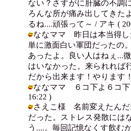
ない？さすがに肝臓の不調
ろんな所が痛み出してきた
るね....頑張って～ / アキ ( 2003-
ななママ 昨日は本当得し
単に激面白い軍団だったの
あったよ。良い人はねぇ..
はいなかった。来られれば
だから出来ます！やります！ / アキ (
ななママ ６コ下よ６コ下！いや～
16:22 )
さえこ様 名前変えたんだ
だった。ストレス発散には
う....。毎回記憶なくす飲む