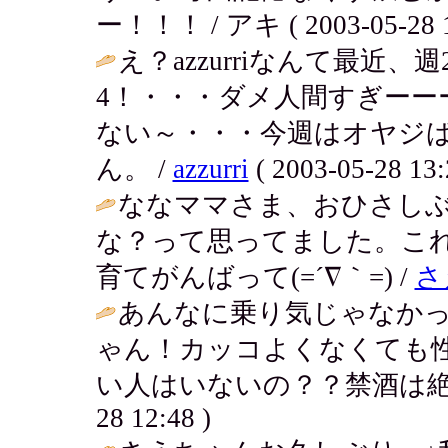
ー！！！ / アキ ( 2003-05-28 1
え？azzurriなんて最近
4！・・・ダメ人間すぎーー
ない～・・・今週はオヤジ
ん。 /
azzurri
( 2003-05-28 13:
ななママさま、おひさしぶり
な？って思ってました。こ
育てがんばって(=´∇｀=) /
さ
あんなに乗り気じゃなか
ゃん！カッコよくなくても
い人はいないの？？禁酒は絶対無理
28 12:48 )