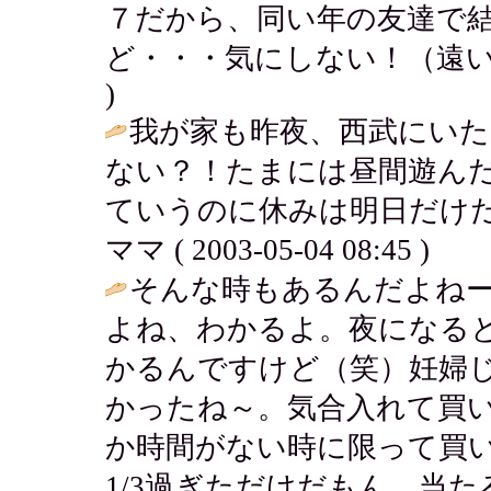
７だから、同い年の友達で
ど・・・気にしない！（遠い
)
我が家も昨夜、西武にい
ない？！たまには昼間遊ん
ていうのに休みは明日だけだ
ママ ( 2003-05-04 08:45 )
そんな時もあるんだよね
よね、わかるよ。夜になる
かるんですけど（笑）妊婦
かったね～。気合入れて買
か時間がない時に限って買
1/3過ぎただけだもん、当た