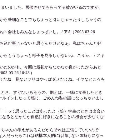
しまいました。居候させてもらってる彼がいるのですが、
から些細なことでもちょっと引いちゃったりしちゃうの
んなしょっぱいし。 / アキ ( 2003-03-26
ち込む事じゃないと思うんだけどなぁ。私はちゃんと好
らもうちょっと様子を見るしかないね、こりゃ。 / アキ
いたのかも。今回は最初からなかなか良かったからあと
-26 16:48 )
。そうだね、見ないフリはやっぱダメだよね。イヤなところも
るとさ、すぐひいちゃうの。例えば、一緒に食事したとき
ールインしたって感じ。ごめんね私の話になっちゃいまし
！！って思ったことはあったよ（笑）学生のときは出会い
になるとなかなか自然に好きになることの機会が少なくな
キちゃんの考えがあるんだからそれは主張していいので
な人だったらこれは結構本人的には情けない気持ちになっ