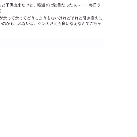
あと子供出来たけど、暇過ぎは駄目だったぁ～！！毎日ラ
)
が余って余ってどうしようもないけれどそれと引き換えに
いのかもしれないよ。ケンカさえも良いなぁなんてごちそ