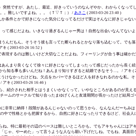
）突然ですが、あたし、最近、好きっていうのなんぞやか、わからくなって
。。難しいですよね。。。（Ｔ▽Ｔ；） /
あさこ
( 2003-03-26 23:40 )
んか条件とかで好きになった気分になってるだけで実はそんなに好きじゃない
感じだよね。いきなり過ぎるんじゃー男は！自然な出会いなんてないよね～会社もみ
違うんだもん。そうそう彼も言ってた断られるとかなり落ち込むって。でも落
03-03-26 16:52 )
表現するのは難しいけど大切なことだよね。フィーリングが合う事は確かだか
はあんまり良くなくて徐々に好きになってしまったって感じだったから長く続
も多いんだね！あんまり知りすぎると結婚できなそう....。 / アキ ( 2003-03
象は特にうけなかったけどね。欠点をカバーできるほど人を好きなれるのかな私
2003-03-26 16:46 )
ら、紹介された相手とはうまくいかなくって。いやなところがあるのが見え
チームのサークルで知り合ったまゆげくんと友達期間が長かったけど結局ゴ
のに非常に納得！段階があるんじゃないのって思うから、なんなんだーちみは
の中で性格とかも把握するから、自然に好きになったりできるけど、社会人
らね。特に最初その辺のペースは難しいところかも。でもアキちゃんにはア
「じゃ、やーめた」って言うような人なら願い下げだしね。でもね、真面目