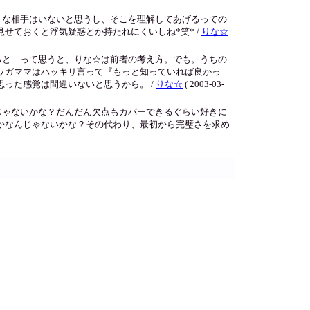
トな相手はいないと思うし、そこを理解してあげるっての
ておくと浮気疑惑とか持たれにくいしね*笑* /
りな☆
ると…って思うと、りな☆は前者の考え方。でも。うちの
ワガママはハッキリ言って『もっと知っていれば良かっ
った感覚は間違いないと思うから。 /
りな☆
( 2003-03-
じゃないかな？だんだん欠点もカバーできるぐらい好きに
かなんじゃないかな？その代わり、最初から完璧さを求め