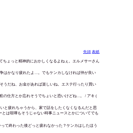
先頭
表紙
崩れてちょっと精神的におかしくなるよねぇ。エルメサーさん
かなり疲れたよ....。でもケンカしなければ仲が良い
そうだね、お金があれば楽しいね。エステ行ったり買い
方とか忘れそうでちょいと恐いけどね....。 / アキ (
忙しいと疲れちゃうから、家で話をしたくなくなるんだと思
ーとは喧嘩もそうじゃない時事ニュースとかについてでも
争って終わった後どっと疲れなかった？ケンカはしたほう