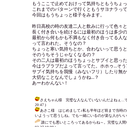
もうここで止めておけって気持ちともうちょ
これまでのパターンで行くともうサヨナラっ
今回はもうちょっと様子をみます。
昨日高校の時の友達二人と飲みに行って色々
長く付き合いを続けるには最初のほうは多少
最初から何もかも不満もなく付き合ってる人
って言われた。そうなの？
ちょっと寒い気持ちとか、合わないって思う
そのうちそうじゃなくなるの？
その二人は最初のほうちょっとサブイと思っ
今はラブラブだよって言ってた。ホホゥ...そ
サブイ気持ちを我慢（みないフリ）したり無
大切なことなんでしょうかね...？
あーわかんない！
さえちゃん様 完璧な人なんていないんだよねぇ....で
20:47 )
あさこ様 はじめまして♪私も半年ほど前まで当時
いようって思うしね。でも一緒にいるのが楽な人がいいと思います。
誰にでも悪いところってあるからね～。完璧な人間な