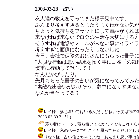
2003-03-28 占い
友人達の教えを守ってまだ様子見中です。
あんまり考えすぎるとまたうまく行かない気
ちょっと気持ちをフラットにして電話がくれ
来なければ来ないで自分の生活を大切にする
そうすれば電話やメールが来ない事にイライ
考えすぎて面倒になったりしないしね。
今日、会社で保険のおばさんにもらった冊子
”大胆な行動は悪い結果を招く事に....相手の
慎重に行動して”だって！
なんだかぴったり。
先月もらった冊子の占いが気になってみてみ
”素敵な出会いがありそう、夢中になりすぎな
なんか当たってる？
レイ様 落ち着いてはいるんだけどね。今度は彼の気持ち
2003-03-30 21:51 )
落ち着け～！って落ち着いてるかな？でもこれくら
レイ様 私のペースで行こうと思ってたんだけどねぇ....も
りな☆様 占い信じちゃうよね！あんまり悪い事は信じないけ