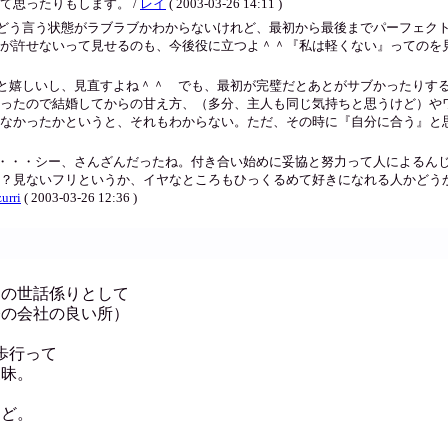
て思ったりもします。 /
レイ
( 2003-03-26 14:11 )
どう言う状態がラブラブかわからないけれど、最初から最後までパーフェク
が許せないって見せるのも、今後役に立つよ＾＾『私は軽くない』ってのを見せ
と嬉しいし、見直すよね＾＾ でも、最初が完璧だとあとがサブかったりす
ったので結婚してからの甘え方、（多分、主人も同じ気持ちと思うけど）や
なかったかというと、それもわからない。ただ、その時に『自分に合う』と思
・・・シー、さんざんだったね。付き合い始めに妥協と努力って人によるん
？見ないフリというか、イヤなところもひっくるめて好きになれる人かどう
urri
( 2003-03-26 12:36 )
イの世話係りとして
今の会社の良い所）
歩行って
三昧。
けど。