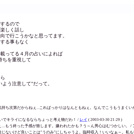
がするので
ば楽しく話し
方向で行こうかなと思ってます。
ラする事もなく
に載ってる４月の占いによれば
気持ちを重視して
たら
いよう注意して”だって。
次第だからねぇ...こればっかりはなんともねぇ。なんでこうもうまくいかないの
いでキライになるならちょっと考え物だわ！ /
レイ
( 2003-03-30 21:29 )
う終った予感が致します。嫌われたかも？う～ん男心はむつかしい。 / アキ ( 2003
ど良いことは”うのみ”にしちゃうよ。臨時収入！いいなぁ～。私も欲しい！ / アキ (