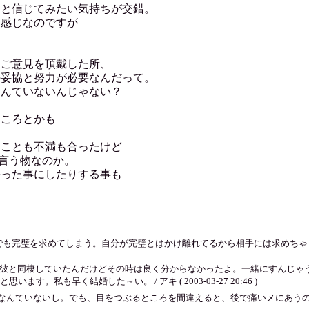
っと信じてみたい気持ちが交錯。
て感じなのですが
とご意見を頂戴した所、
の妥協と努力が必要なんだって。
なんていないんじゃない？
ところとかも
たことも不満も合ったけど
う言う物なのか。
かった事にしたりする事も
も完璧を求めてしまう。自分が完璧とはかけ離れてるから相手には求めちゃうのかなぁ
の彼と同棲していたんだけどその時は良く分からなかったよ。一緒にすんじゃ
私も早く結婚した～い。 / アキ ( 2003-03-27 20:46 )
んていないし。でも、目をつぶるところを間違えると、後で痛いメにあうのよね