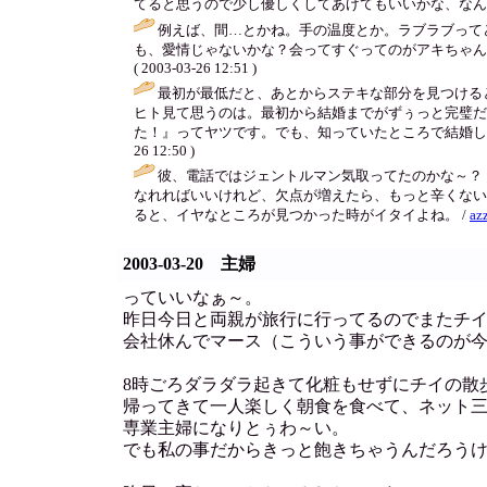
てると思うので少し優しくしてあげてもいいかな、なん
例えば、間…とかね。手の温度とか。ラブラブって
も、愛情じゃないかな？会ってすぐってのがアキちゃん
( 2003-03-26 12:51 )
最初が最低だと、あとからステキな部分を見つける
ヒト見て思うのは。最初から結婚までがずぅっと完璧だ
た！』ってヤツです。でも、知っていたところで結婚し
26 12:50 )
彼、電話ではジェントルマン気取ってたのかな～？
なれればいいけれど、欠点が増えたら、もっと辛くない
ると、イヤなところが見つかった時がイタイよね。 /
azz
2003-03-20 主婦
っていいなぁ～。
昨日今日と両親が旅行に行ってるのでまたチ
会社休んでマース（こういう事ができるのが
8時ごろダラダラ起きて化粧もせずにチイの散
帰ってきて一人楽しく朝食を食べて、ネット
専業主婦になりとぅわ～い。
でも私の事だからきっと飽きちゃうんだろう