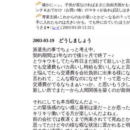
確かに～ぃ。子供が居なければまさに自由天国かも
ンチ＆おでかけ（お買い物）のマネィがあれば話しはきっ
専業主婦♪これからのお小遣いとかど～なるの？っ
手に入れたものは大きいかも。でも外に出ていたほうが
うさま♥ /
レイ
( 2003-03-20 13:32 )
2003-03-19 どうしましょう
派遣先の事でちょっと考え中。
契約期間は1年なので後1ヶ月で終了～♪
とウキウキしてたら昨日まだ続けて欲しいと
でも交通費もバカ高いし時給も安いしなんと言っ
と悩んでたら交通費を会社負担に出来る様に
言われて、こんな暇なのになぜ？！って思っ
交通費がでるならまぁいっか。と思いもう少
新しい所でまた一から人間関係を築くのが面
それにしても本当暇なんだよ～。
この緊張感のない感じ最初は楽だ～とか思っ
キリキリ働いてる方が楽しいんだよねぇ。
前の会社では夜遅くまで拘束されてて死ぬと
思ってたけど今の様な暇な状況に置かれると