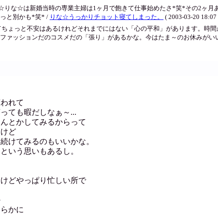
☆りな☆は新婚当時の専業主婦は1ヶ月で飽きて仕事始めたさ*笑*その2ヶ月
と別かも*笑* /
りな☆うっかりチョット寝てしまった。
( 2003-03-20 18:07 
てちょっと不安はあるけれどそれまでにはない「心の平和」があります。時間
ファッションだのコスメだの「張り」があるかな。今はたま～のお休みがい
言われて
ても暇だしなぁ～...
なんとかしてみるからって
たけど
し続けてみるのもいいかな。
倒という思いもあるし。
たけどやっぱり忙しい所で
か
明らかに