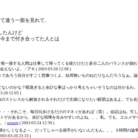
）
って違う一面を見れて、
したんけど
ど今まで付き合ってた人とは
にいると唯一接する人間は仕事して帰ってくる彼だけだと多分二人のバランスが
 アキ ( 2003-03-26 12:08 )
であろう自分がすごく想像つくよ、結局無いものねだりなんだろうなぁ。論争は
てないのかな？暇過ぎると余計な事ばっかり考えちゃいそうなのは分かるわ。
 12:05 )
時のストレスから解放されるそれだけで主婦になりたい願望はあるよ。でも化粧の仕
たぁ～・・・それこそ、毎日出歩けるだけのマネィがあれば（笑）。会話はね、
トゲがあるから、余計な喧嘩を生みやすいのよね、、、私。でも、エルメサ
 /
azzurri
( 2003-03-24 12:59 )
懐かしくなるよ～。だってしゃべる相手がいないんだもん。。。３時間の論
2003-03-20 23:33 )