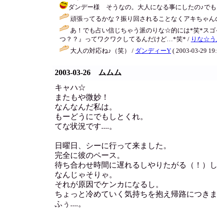
ダンデー様 そうなの。大人になる事にしたの♪でももう終ったく
頑張ってるかな？振り回されることなくアキちゃんの
あ！でも占い信じちゃう派のりな☆的には*笑*ス
つ？？』ってワクワクしてるんだけど…*笑* /
りな☆う
大人の対応ね♪（笑） /
ダンディーY
( 2003-03-29 19:
2003-03-26 ムムム
キャハ☆
またもや微妙！
なんなんだ私は。
もーどうにでもしとくれ。
てな状況です....。
日曜日、シーに行って来ました。
完全に彼のペース。
待ち合わせ時間に遅れるしやりたがる（！）し..
なんじゃそりゃ。
それが原因でケンカになるし。
ちょっと冷めていく気持ちを抱え帰路につき
ふぅ....。