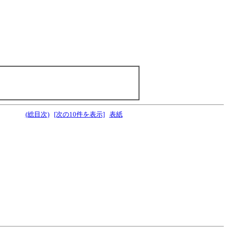
(総目次)
[次の10件を表示]
表紙