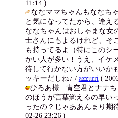
11:14 )
ななママちゃんもななち
と気になってたから、逢え
ななちゃんはおしゃまな女
士さんにもよるけれど、そ
も持ってるよ（特にこのシ
かい人が多い！うえ、イケ
待して行かない方がいいか
ッキーだしね♪ /
azzurri
( 2003
ひろあ様 青空君とナナち
のほうが言葉覚えるの早い
ったの？じゃああんまり期待しな
02-26 23:26 )