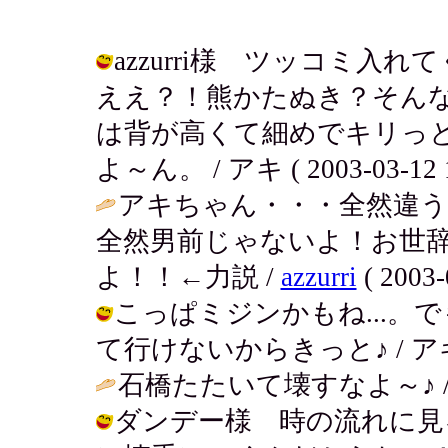
azzurri様 ツッコミ
ええ？！熊かたぬき？そんな
は背が高くて細めでキリっ
よ～ん。 / アキ ( 2003-03-12 1
アキちゃん・・・全然違
全然男前じゃないよ！お世
よ！！←力説 /
azzurri
( 2003-
こっぱミジンかもね...。
て行けないからきっと♪ / アキ ( 20
石橋たたいて壊すなよ～♪ 
ダンデー様 時の流れに見