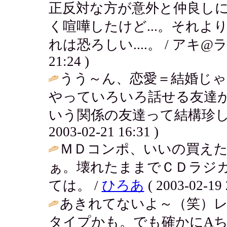
正反対な方が意外と仲良し
く喧嘩したけど...。それ
れは恐ろしい....。 / アキ@ラ
21:24 )
うう～ん、恋愛＝結婚じ
やっていろいろ話せる友達
いう関係の友達って結構珍し
2003-02-21 16:31 )
ＭＤコンポ、いいの買え
ぁ。壊れたままでＣＤラジ
ては。 /
ひろあ
( 2003-02-19 
あきれてないよ～（笑）
タイプかも。でも確かにA