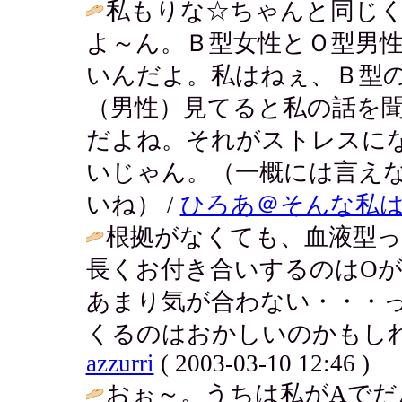
私もりな☆ちゃんと同じ
よ～ん。Ｂ型女性とＯ型男
いんだよ。私はねぇ、Ｂ型
（男性）見てると私の話を
だよね。それがストレスに
いじゃん。（一概には言え
いね） /
ひろあ＠そんな私
根拠がなくても、血液型って
長くお付き合いするのはOが
あまり気が合わない・・・
くるのはおかしいのかもしれ
azzurri
( 2003-03-10 12:46 )
おぉ～。うちは私がAでだ