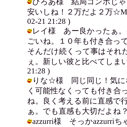
ひろあ様 結局コンポじゃ
安いしね！２万だよ２万☆MDって
02-21 21:28 )
レイ様 あー良かったぁ。
ごいね。１０年も付き合っ
そんだけ続くって事はそれ
ぇ。新しい彼と比べてしまいそうだよ
21:28 )
りな☆様 同じ同じ！気に
く可能性なくっても付き合
ね。良く考える前に直感で
ぁ。でも直感も大切だよね？！ / アキ 
azzurri様 そっかazz