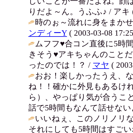
しいことが一番だよね。顔
りだよ～ん。うふふ♪ / アキ ( 200
時のぉ～流れに身をまかせ
ンディーY
( 2003-03-08 17:25
ムフフ♥合コン直後に5時
きそう♥アキちゃんのこと
ったのでは！？ /
マヤ
( 2003
おお！楽しかったうえ、
ね！！確かに外見もあるけ
ら）、やっぱり気が合うこ
話で5時間もなんて話せないよ
いいねぇ、このノリノリな
それにしても5時間はすご