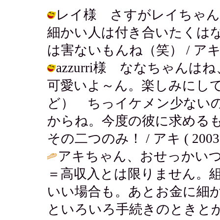
レイ様 さすがレイちゃん
細かい人は付き合いたくは
は害ないもんね（笑） / アキ ( 200
azzurri様 ななちゃ
可愛いよ～ん。楽しみにし
ど） ちっイケメン少ない
からね。今度の彼に求める
その二つのみ！ / アキ ( 2003-03
アキちゃん、おせっかい
＝高収入とは限りません。
いい場合も。あとお金に細
といろいろ手続きのときとか