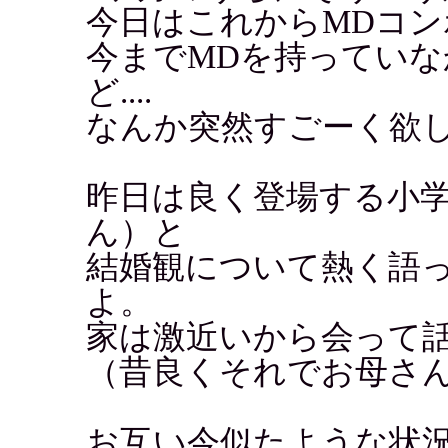
今日はこれからMDコ
今までMDを持ってい
ど....
なんか突然すごーく欲
昨日は良く登場する小
ん）と
結婚観について熱く語っ
よ。
家は激近いから会って話せ
（昔良くそれでお母さ
お互い今似たような状況