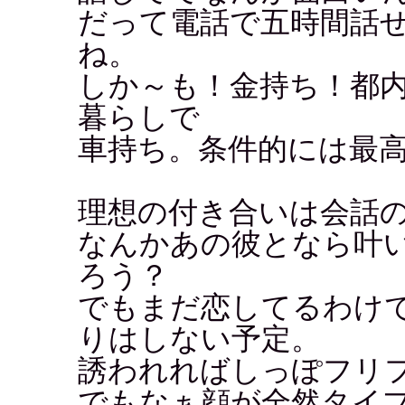
だって電話で五時間話
ね。
しか～も！金持ち！都内
暮らしで
車持ち。条件的には最高
理想の付き合いは会話
なんかあの彼となら叶
ろう？
でもまだ恋してるわけ
りはしない予定。
誘われればしっぽフリ
でもなぁ顔が全然タイ