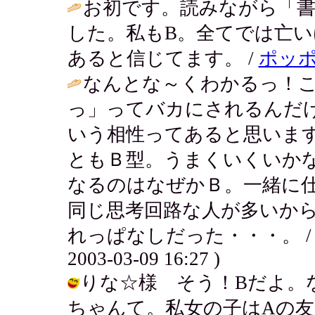
お初です。読みながら「書
した。私もB。全てでは亡
あると信じてます。 /
ポッ
なんとな～くわかるっ！
っ」ってバカにされるんだ
いう相性ってあると思いま
ともＢ型。うまくいくいか
なるのはなぜかＢ。一緒に
同じ思考回路な人が多いか
れっぱなしだった・・・。 
2003-03-09 16:27 )
りな☆様 そう！Bだよ。
ちゃんて。私女の子はAの