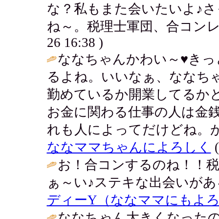
な？私もまた会いたいよ♪
ね～。税理士軍団、合コンレ
26 16:38 )
ななちゃんかわい～♥きっ
るよね。いいなぁ、ななち
勤めているか開業してるか
お金に関わる仕事の人は金
れも人によってだけどね。が
ななママちゃんによろしく
(
お！合コンするのね！！
ぁ～い♪ステキな出会いがあ
ディーY（ななママにもよ
ななちゃん大きくなった