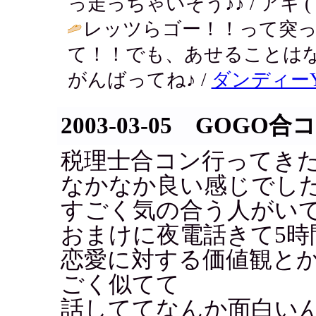
っ走っちゃいそう♪♪ / アキ ( 2003
レッツらゴー！！って突っ
て！！でも、あせることは
がんばってね♪ /
ダンディー
2003-03-05 GOGO合
税理士合コン行ってき
なかなか良い感じでし
すごく気の合う人がい
おまけに夜電話きて5時
恋愛に対する価値観と
ごく似てて
話しててなんか面白い