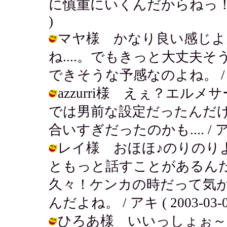
に慎重にいくんだからねっ！慎重第一！
)
マヤ様 かなり良い感じよ
ね....。でもきっと大丈夫
できそうな予感なのよね。 / アキ ( 
azzurri様 えぇ？エ
では男前な設定だったんだ
合いすぎだったのかも.... / アキ ( 
レイ様 おほほ♪のりのり
ともっと話すことがあるん
久々！ケンカの時だって気
んだよね。 / アキ ( 2003-03-08
ひろあ様 いいっしょぉ～