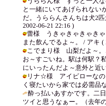
うららん様 ずっと一人な
と一緒にいてあげられない
だ。うららんさんちは犬2匹だ
2002-06-21 22:16 )
蕾様 うきゃきゃきゃきゃ
また飲んでるよ～。 / アキ ( 2002
こでまり様 山梨だよ～。
お～すごいね。駅は何駅？
にいったんだよ～意外と近いよね。 / 
リナ☆様 アイピローなの
く寝たいから家では必需品なんだ～。 /
酔っ払いあすかです。二日
ツイと思うなぁー。（去年