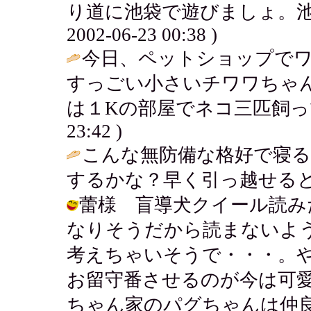
り道に池袋で遊びましょ。池
2002-06-23 00:38 )
今日、ペットショップで
すっごい小さいチワワちゃ
は１Kの部屋でネコ三匹飼っ
23:42 )
こんな無防備な格好で寝
するかな？早く引っ越せると
蕾様 盲導犬クイール読み
なりそうだから読まないよ
考えちゃいそうで・・・。
お留守番させるのが今は可
ちゃん家のパグちゃんは仲良