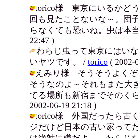
torico様 東京にいる
回も見たことないな～。団
らなくても恐いね。虫は本当いやだわ
22:47 )
わらじ虫って東京にはい
いヤツです。 /
torico
( 2002-0
えみり様 そうそうよくぞ
そうなのよ～それもまた大
てる場所も新宿までそのくらい
2002-06-19 21:18 )
torico様 外国だった
ジだけど日本の古い家って
は絶対に嫌だよ～。わらじむし