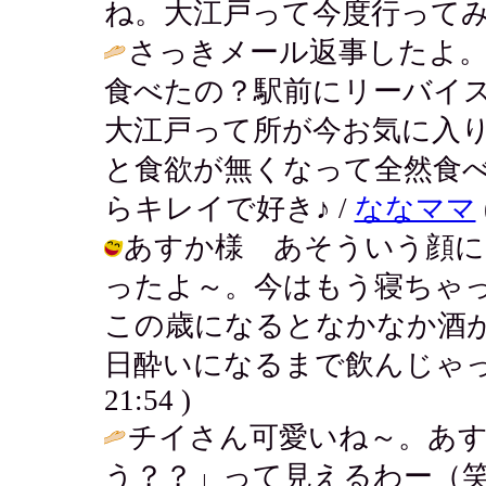
ね。大江戸って今度行ってみる～。 / 
さっきメール返事したよ
食べたの？駅前にリーバイ
大江戸って所が今お気に入
と食欲が無くなって全然食
らキレイで好き♪ /
ななママ
あすか様 あそういう顔に
ったよ～。今はもう寝ちゃ
この歳になるとなかなか酒
日酔いになるまで飲んじゃったりする
21:54 )
チイさん可愛いね～。あ
う？？」って見えるわー（