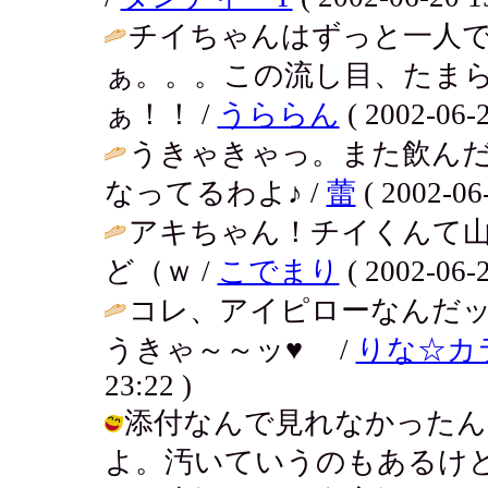
チイちゃんはずっと一人
ぁ。。。この流し目、たま
ぁ！！ /
うららん
( 2002-06-2
うきゃきゃっ。また飲んだ
なってるわよ♪ /
蕾
( 2002-06-
アキちゃん！チイくんて
ど（ｗ /
こでまり
( 2002-06-2
コレ、アイピローなんだッ
うきゃ～～ッ♥ /
りな☆カ
23:22 )
添付なんで見れなかったん
よ。汚いていうのもあるけ