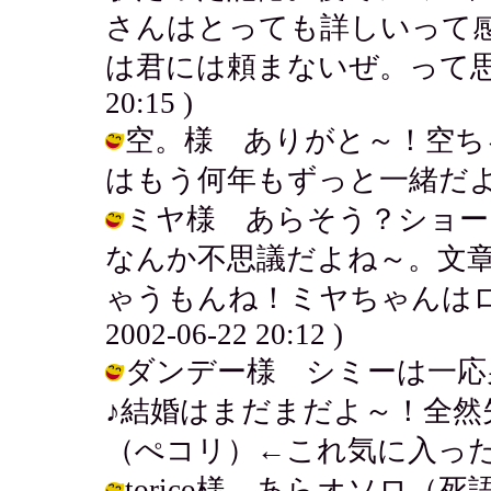
さんはとっても詳しいって
は君には頼まないぜ。って思ったもん
20:15 )
空。様 ありがと～！空ち
はもう何年もずっと一緒だよ～ / アキ 
ミヤ様 あらそう？ショー
なんか不思議だよね～。文
ゃうもんね！ミヤちゃんはロン
2002-06-22 20:12 )
ダンデー様 シミーは一応
♪結婚はまだまだよ～！全
（ぺコリ）←これ気に入った！ / アキ 
torico様 あらオソロ