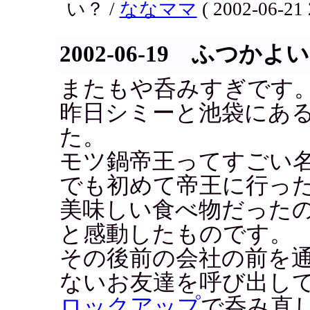
い？ /
ななママ
( 2002-06-21 
2002-06-19 ふつかよい
またもや呑みすぎです
昨日シミーと池袋にあ
た。
モツ鍋帝王ってすごい
でも初めて帝王に行っ
美味しい食べ物だった
と感動したものです。
その後前の会社の前を
ないお友達を呼び出し
ロックアップ
で呑み直