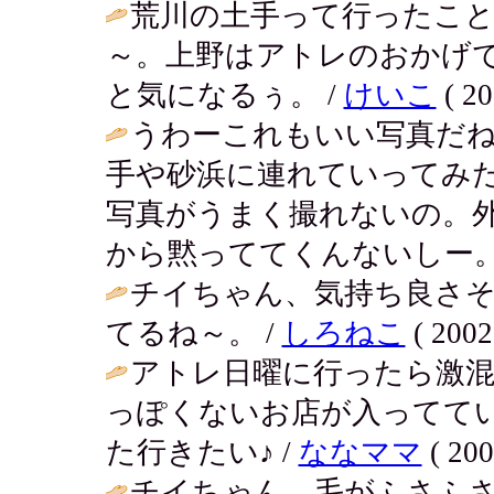
荒川の土手って行ったこ
～。上野はアトレのおかげ
と気になるぅ。 /
けいこ
( 20
うわーこれもいい写真だ
手や砂浜に連れていってみ
写真がうまく撮れないの。
から黙っててくんないしー。
チイちゃん、気持ち良さ
てるね～。 /
しろねこ
( 2002
アトレ日曜に行ったら激
っぽくないお店が入ってて
た行きたい♪ /
ななママ
( 200
チイちゃん、毛がふさふ