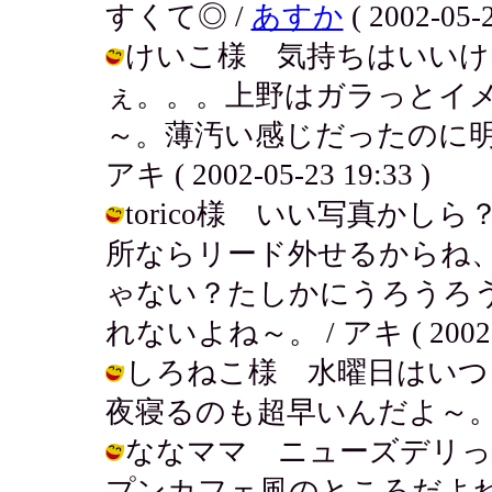
すくて◎ /
あすか
( 2002-05-2
けいこ様 気持ちはいいけ
ぇ。。。上野はガラっとイ
～。薄汚い感じだったのに明
アキ ( 2002-05-23 19:33 )
torico様 いい写真か
所ならリード外せるからね
ゃない？たしかにうろうろ
れないよね～。 / アキ ( 2002-05
しろねこ様 水曜日はいつ
夜寝るのも超早いんだよ～。 / アキ (
ななママ ニューズデリっ
プンカフェ風のところだよ