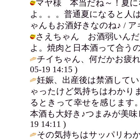
マヤ様 本当だね～！夏に
よ。。。普通夏になると人
ゃんもお酒好きなのね♪ / アキ ( 20
さえちゃん お酒弱いんだ
よ。焼肉と日本酒って合うのかねぇ？ /
チイちゃん、何だかお疲れ
05-19 14:15 )
妊娠、出産後は禁酒して
ゃったけど気持ちはわかり
るときって幸せを感じます
本酒も大好き♪つまみが美味し
19 14:11 )
その気持ちはサッパリわ