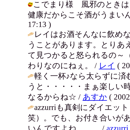
こでまり様 風邪のときは
健康だからこそ酒がうまいんだよねぇ
17:13 )
レイはお酒そんなに飲め
うことがあります。とりあ
て見つかると怒られるの～
わりなのにねぇ。 /
レイ
( 20
軽く一杯♪なら太らずに済
うと・・・・・まぁ楽しい
なるからね☆ /
あすか
( 2002
azzurriも真剣にダイ
笑）。でも、お付き合いが
いんですよね、、、 /
azzurri