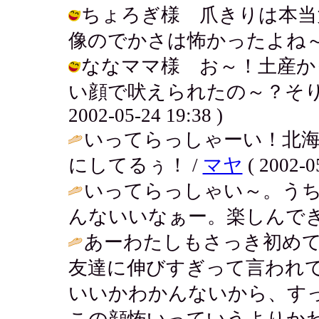
ちょろぎ様 爪きりは本当
像のでかさは怖かったよね～ / アキ (
ななママ様 お～！土産か
い顔で吠えられたの～？そりゃ
2002-05-24 19:38 )
いってらっしゃーい！北海
にしてるぅ！ /
マヤ
( 2002-0
いってらっしゃい～。う
んないいなぁー。楽しんでき
あーわたしもさっき初め
友達に伸びすぎって言われ
いいかわかんないから、す
この顔怖いっていうよりかわ