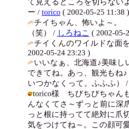
て見えるところを切らない
ー /
torico
( 2002-05-25 11:38 
チイちゃん、怖いよ～。 
（笑） /
しろねこ
( 2002-05-2
チイくんのワイルドな面を
2002-05-24 23:23 )
いいなぁ、北海道♪美味し
できてね。あっ、観光もね
いつかなくって。ふふふ） 
torico様 ちびちびち
んなくてさ～ずっと前に深
っと根に持ってて絶対に爪
気をつけてね～。この顔可愛い？？ / 