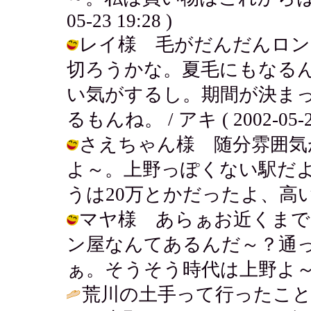
05-23 19:28 )
レイ様 毛がだんだんロン
切ろうかな。夏毛にもなる
い気がするし。期間が決ま
るもんね。 / アキ ( 2002-05-23
さえちゃん様 随分雰囲気
よ～。上野っぽくない駅だよ
うは20万とかだったよ、高いよね。 /
マヤ様 あらぁお近くまで
ン屋なんてあるんだ～？通
ぁ。そうそう時代は上野よ～！ / アキ 
荒川の土手って行ったこ