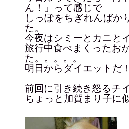
ん！」って感じで
しっぽをちぎれんばか
た。
今夜はシミーとカニと
旅行中食べまくったおか
た。。。。。
明日からダイエットだ
前回に引き続き怒るチ
ちょっと加賀まり子に