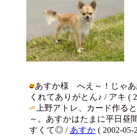
あすか様 へえ～！じゃあ
くれてありがとん♪ / アキ ( 2002-
上野アトレ、カード作ると
～。あすかはたまに平日昼
すくて◎ /
あすか
( 2002-05-2