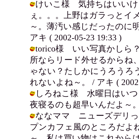
けいこ様 気持ちはいいけ
ぇ。。。上野はガラっとイ
～。薄汚い感じだったのに明
アキ ( 2002-05-23 19:33 )
torico様 いい写真か
所ならリード外せるからね
ゃない？たしかにうろうろ
れないよね～。 / アキ ( 2002-05
しろねこ様 水曜日はいつ
夜寝るのも超早いんだよ～。 / アキ (
ななママ ニューズデリっ
プンカフェ風のところだよ
～。私は買い物はこれからは上野