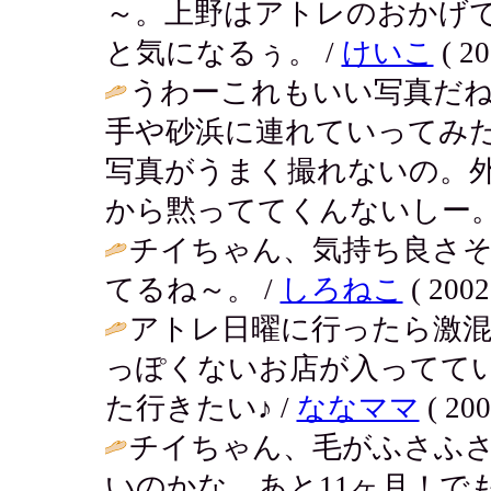
～。上野はアトレのおかげ
と気になるぅ。 /
けいこ
( 20
うわーこれもいい写真だ
手や砂浜に連れていってみ
写真がうまく撮れないの。
から黙っててくんないしー。
チイちゃん、気持ち良さ
てるね～。 /
しろねこ
( 2002
アトレ日曜に行ったら激
っぽくないお店が入ってて
た行きたい♪ /
ななママ
( 200
チイちゃん、毛がふさふ
いのかな。あと11ヶ月！で