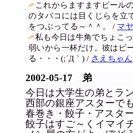
これからますますビールの
のタバコには目くじらを立
をつぶってる～＾＾。 /
マ
私も今日は牛角でちょこっ
弱いから一杯だけ。彼はビ
る・・・(;´Д｀) /
さえちゃん
2002-05-17 弟
今日は大学生の弟とラ
西部の銀座アスターで
春巻き・餃子・アスタ
餃子はすご～くイマイ