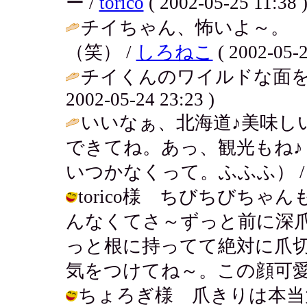
ー /
torico
( 2002-05-25 11:38 
チイちゃん、怖いよ～。 
（笑） /
しろねこ
( 2002-05-2
チイくんのワイルドな面を
2002-05-24 23:23 )
いいなぁ、北海道♪美味し
できてね。あっ、観光もね
いつかなくって。ふふふ） 
torico様 ちびちびち
んなくてさ～ずっと前に深
っと根に持ってて絶対に爪
気をつけてね～。この顔可愛い？？ / 
ちょろぎ様 爪きりは本当