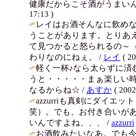
健康だからこそ酒がうまいんだよねぇ
17:13 )
レイはお酒そんなに飲め
うことがあります。とりあ
て見つかると怒られるの～
わりなのにねぇ。 /
レイ
( 20
軽く一杯♪なら太らずに済
うと・・・・・まぁ楽しい
なるからね☆ /
あすか
( 2002
azzurriも真剣にダイ
笑）。でも、お付き合いが
いんですよね、、、 /
azzurri
お酒飲みたいなあ。でも