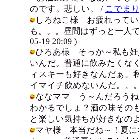
のです。悲しい。 /
こでま
しろねこ様 お疲れってい
も。。。昼間はずっと一人でお留
05-19 20:09 )
ひろあ様 そっか～私も妊
いんだ。普通に飲みたくな
ィスキーも好きなんだぁ。
イマイチ飲めないんだ。。。 / アキ (
ななママ う～んだろうね
わかるでしょ？酒の味その
と楽しい気持ちが好きなのよ～！ / ア
マヤ様 本当だね～！夏に