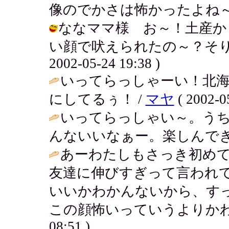
像のでかさは怖かったよね～ / アキ (
ななママ様 お～！土産か
い顔で吠えられたの～？そりゃ
2002-05-24 19:38 )
いってらっしゃーい！北海
にしてるぅ！ /
マヤ
( 2002-0
いってらっしゃい～。う
んないいなぁー。楽しんでき
あーわたしもさっき初め
友達に伸びすぎって言われ
いいかわかんないから、す
この顔怖いっていうよりかわ
08:51 )