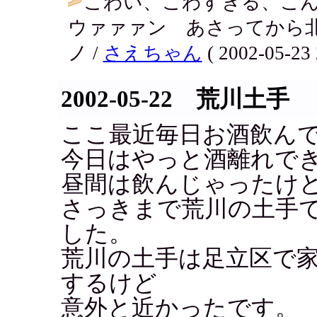
こわい、こわすぎる、こんな
ウァァァン あさってから北海
ノ /
さえちゃん
( 2002-05-23 
2002-05-22 荒川土手
ここ最近毎日お酒飲ん
今日はやっと酒離れで
昼間は飲んじゃったけ
さっきまで荒川の土手
した。
荒川の土手は足立区で
するけど
意外と近かったです。