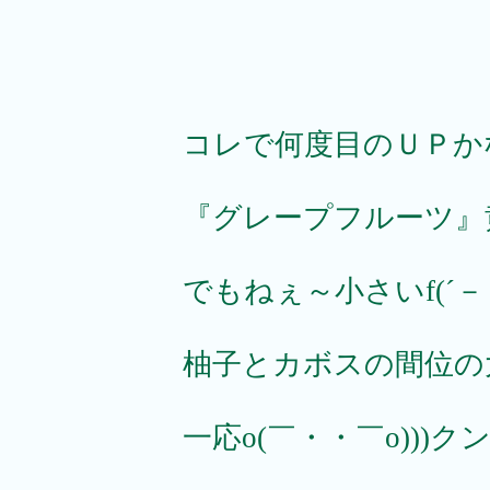
コレで何度目のＵＰか
『グレープフルーツ』黄
でもねぇ～小さいf(´－
柚子とカボスの間位の大
一応o(￣・・￣o)))ク