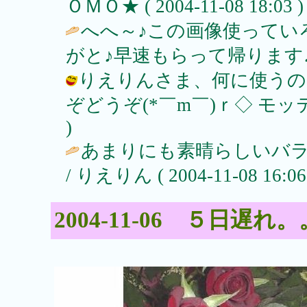
ＯＭＯ★ ( 2004-11-08 18:03 )
へへ～♪この画像使ってい
がと♪早速もらって帰ります♪ / りえり
りえりんさま、何に使うの
ぞどうぞ(*￣m￣)ｒ◇ モッテケ♪ /
)
あまりにも素晴らしいバラ
/ りえりん ( 2004-11-08 16:06
2004-11-06 ５日遅れ