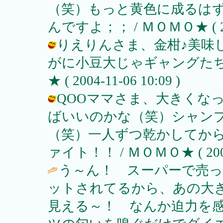
（笑）もっと黄色に成るは
んですよ；； / ＭＯＭＯ★ ( 2004
りえりんさま、金柑♪美味
がに小豆大じゃギャングたち
★ ( 2004-11-06 10:09 )
QOOママさま、大きくな
ばいいのかな（笑）シャンプ
（笑）一人ずつ乾かしてから次
ァイト！！ / ＭＯＭＯ★ ( 2004-1
う～ん！ スーパーで売
ットされてるから、あの大
見える～！ なんか迫力を