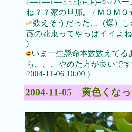
ε==ε==ε==ΞΞΞ(o-□-
ね？？家の旦那。 / ＭＯＭＯ★ ( 20
数えそうだった…（爆）し
薇の花束ってやっぱイイよねぇ。(*^-^
)
いま一生懸命本数数えてる
ら。。。やめた方が良いですよ(
2004-11-06 10:00 )
2004-11-05 黄色く