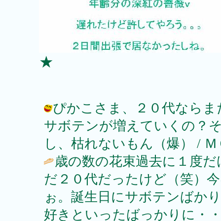
★
ぴかこさま、２０代ならま
サボテンが増えていくの？そ
し、枯れないもん（爆） / ＭＯＭＯ★ 
歳の数の花束過去に１度だ
だ２０代だったけど（笑）今
ぉ。誕生日にサボテンばか
好きといったばっかりに・