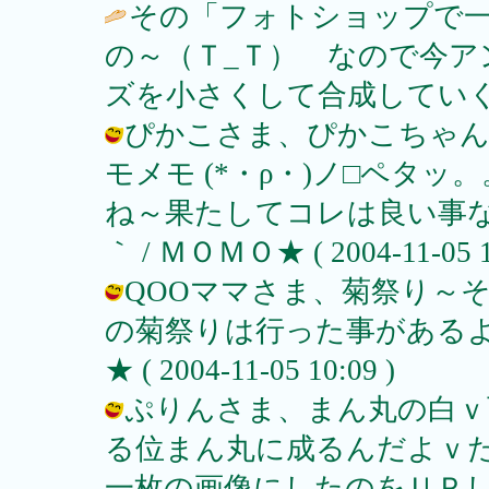
その「フォトショップで
の～（Ｔ_Ｔ） なので今ア
ズを小さくして合成してい
ぴかこさま、ぴかこちゃんも
モメモ (*・ρ・)ノ□ペタ
ね～果たしてコレは良い事な
｀ / ＭＯＭＯ★ ( 2004-11-05 10
QOOママさま、菊祭り～
の菊祭りは行った事があるよ
★ ( 2004-11-05 10:09 )
ぷりんさま、まん丸の白ｖ
る位まん丸に成るんだよｖたくさ
一枚の画像にしたのをＵＰして