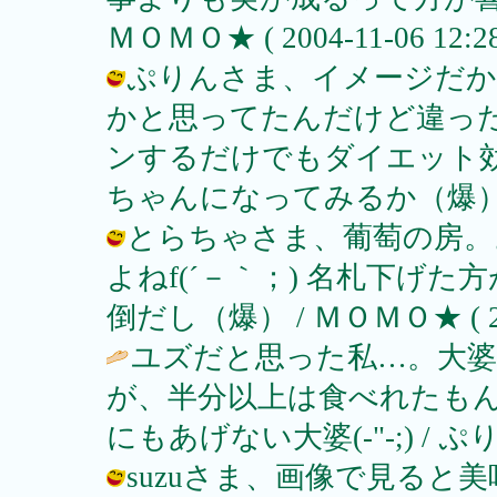
ＭＯＭＯ★ ( 2004-11-06 12:28
ぷりんさま、イメージだか
かと思ってたんだけど違ったね
ンするだけでもダイエット
ちゃんになってみるか（爆） / ＭＯＭ
とらちゃさま、葡萄の房。
よねf(´－｀；) 名札下げ
倒だし（爆） / ＭＯＭＯ★ ( 2004-
ユズだと思った私…。大
が、半分以上は食べれたも
にもあげない大婆(-"-;) / ぷり ( 2
suzuさま、画像で見ると