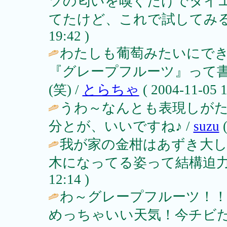
ツの匂いを嗅ぐだけでダイ
てたけど、これで試してみ
19:42 )
わたしも葡萄みたいにで
『グレープフルーツ』って
(笑) /
とらちゃ
( 2004-11-05 1
うわ～なんとも表現しがた
分とが、いいですね♪ /
suzu
(
我が家の金柑はあずき大
木になってる姿って結構迫力
12:14 )
わ～グレープフルーツ！
めっちゃいい天気！今チビ