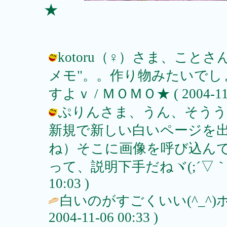
★
kotoru（♀）さま、こと
メモ"。。作り物みたいでし
すよｖ / ＭＯＭＯ★ ( 2004-11-0
ぷりんさま、うん、そうう
新規で新しい白いページを
ね）そこに画像を呼び込ん
って、説明下手だねヾ(;´▽｀Aアセ
10:03 )
白いのがすごくいい(^_^)
2004-11-06 00:33 )