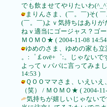
でも飲ませてやりたいわ(^_^)v
まりんさま、(￣。￣)そ( ￣。
(￣。￣)よｖ気持ちはあり
ねｖ適当にゴージャス？ゴー
ＭＯＭＯ★ ( 2004-11-08 14:54
ゆめのさま、ゆめの家も立派に+゜
。:゜￡ονё+゜:。じゃな
よってｖパパに言ってみましょう（笑
14:53 )
ＱＯＯママさま、いえいえ
（笑） / ＭＯＭＯ★ ( 2004-11-08
気持ちが嬉しいじゃないで