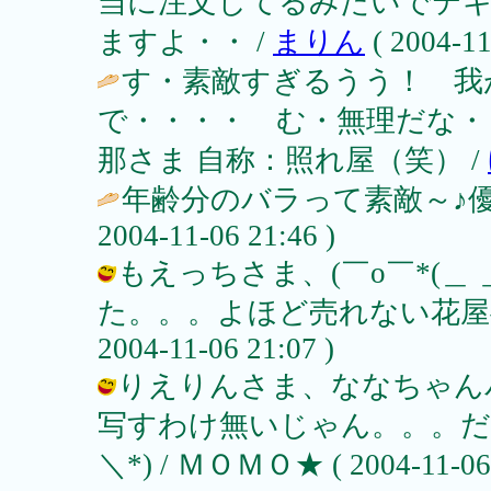
当に注文してるみたいでテ
ますよ・・ /
まりん
( 2004-11
す・素敵すぎるうう！ 我
で・・・・ む・無理だな・
那さま 自称：照れ屋（笑） /
年齢分のバラって素敵～♪優
2004-11-06 21:46 )
もえっちさま、(￣o￣*(＿
た。。。よほど売れない花屋へ
2004-11-06 21:07 )
りえりんさま、ななちゃん
写すわけ無いじゃん。。。だっ
＼*) / ＭＯＭＯ★ ( 2004-11-06 