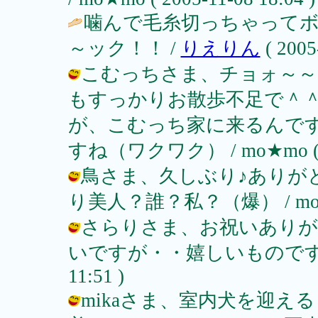
噛んで毛糸切っちゃってボ
～ック！！ /
りえりん
( 2005
こむっちさま、チョォ～～
もすっかりお散歩不足で＾
が、こむっち家に来るんで
すね（ワクワク） / mo★mo ( 200
鳥さま、久しぶり♪ありがと
り美人？誰？私？（爆） / mo★mo (
さらりさま、お祝いありが
いですが・・嬉しいものですね（感謝
11:51 )
mikaさま、室内犬を迎え