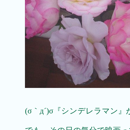
(σ｀д´)σ『シンデレラマン