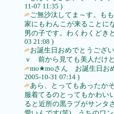
11-07 11:35 )
ご無沙汰してま～す。も
家にもわんこが来ることに
男の子です。わくわくどきどきして
03 21:08 )
お誕生日おめでとうござ
ｖ 前から見ても美人だけど
mo★moさん お誕生日お
2005-10-31 07:14 )
あら、とってもあったか
服着てるのとってもかわい
ると近所の黒ラブがサンタ
愛いんです(笑) うちのワ