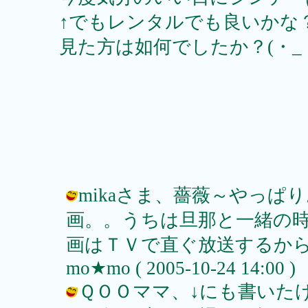
↑でもレンタルでも良いかな
見た方は如何でしたか？(・_・；
mikaさま、薔薇～やっぱ
画。。うちは旦那と一緒の
画はＴＶで直ぐ放送するから～っ
mo★mo ( 2005-10-24 14:00 )
ＱＯＯママ、↓にも書いた