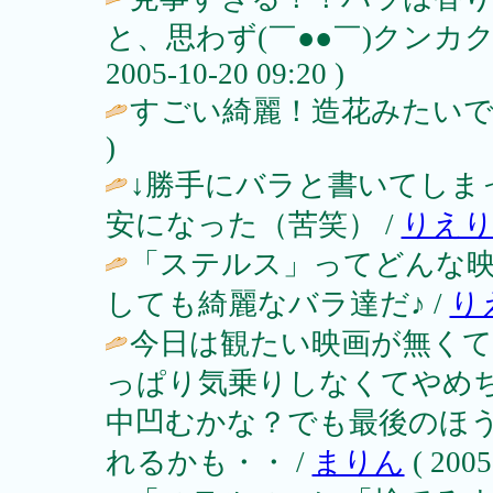
と、思わず(￣●●￣)クンカクン
2005-10-20 09:20 )
すごい綺麗！造花みたいで
)
↓勝手にバラと書いてしま
安になった（苦笑） /
りえ
「ステルス」ってどんな
しても綺麗なバラ達だ♪ /
り
今日は観たい映画が無く
っぱり気乗りしなくてやめ
中凹むかな？でも最後のほ
れるかも・・ /
まりん
( 2005