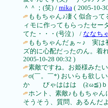
＾＾；(笑) /
mika
( 2005-10-30
ももちゃん♪凄く似合って
ィモに作ってもらったセー
てた・・・(号泣） /
ななち
ももちゃんだぁ～♪ 実は
ズ的に心配だったのん。着れて良
2005-10-28 00:32 )
素敵ですね。お姫様みたい
σ(￣。￣*) おいらも欲
か びゃははは (≧ω≦)ｂ / 文月 (
ホント、素敵♪ももちゃ
そうそう、質問、あるんだ