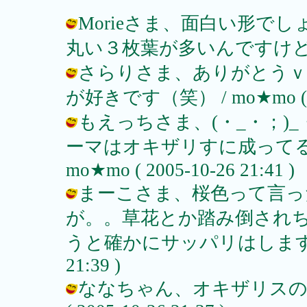
Morieさま、面白い形で
丸い３枚葉が多いんですけどね。 / mo
さらりさま、ありがとうｖ
が好きです（笑） / mo★mo ( 200
もえっちさま、(・_・；)_・
ーマはオキザリすに成ってる
mo★mo ( 2005-10-26 21:41 )
まーこさま、桜色って言っ
が。。草花とか踏み倒され
うと確かにサッパリはしますよね（笑
21:39 )
ななちゃん、オキザリスの中