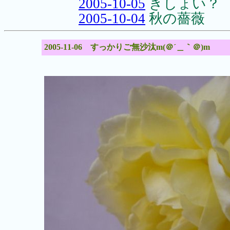
2005-10-05
きしょい？
2005-10-04
秋の薔薇
2005-11-06 すっかりご無沙汰m(＠´＿｀＠)m