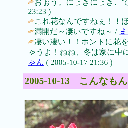
おぉう。にょきにょき、で
23:23 )
これ花なんですねぇ！！ほ
満開だ～凄いですね～ /
ま
凄い凄い！！ホントに花を
ゃうよ！ねね、冬は家に中に
ゃん
( 2005-10-17 21:36 )
2005-10-13 こん