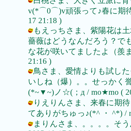
白桃さま、大きく立派に育
v(*⌒0⌒)v頑張って♪春に期待した
17 21:18 )
もえっちさま、紫陽花は土
薔薇はどうなんだろう？で
な花が咲いてましたよ（羨ましい）^^
21:16 )
鳥さま、愛情よりも試した
いしね（爆）。。せっかく誉
(*~▼~)ノ☆(；д / mo★mo ( 200
りえりんさま、来春に期待
てありがちゅっ♪(*^ ・ ^*) / mo★
まりんさま、。。。。そう思え