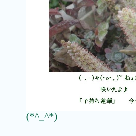
(*^_^*)