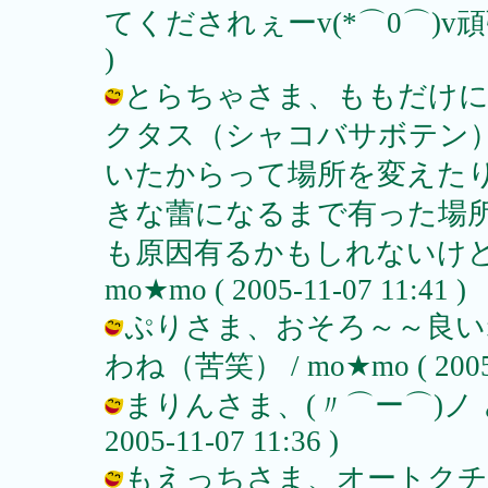
てくだされぇーv(*⌒0⌒)v頑張って♪ 
)
とらちゃさま、ももだけに
クタス（シャコバサボテン
いたからって場所を変えた
きな蕾になるまで有った場
も原因有るかもしれないけど
mo★mo ( 2005-11-07 11:41 )
ぷりさま、おそろ～～良い
わね（苦笑） / mo★mo ( 2005-1
まりんさま、(〃⌒ー⌒)ノ ど
2005-11-07 11:36 )
もえっちさま、オートクチュールで