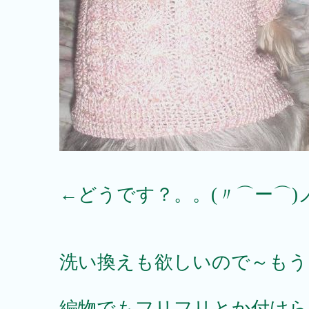
←どうです？。。(〃⌒ー⌒)
洗い換えも欲しいので～もう
編物でもフリフリとか付けられ