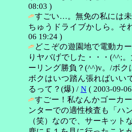
08:03 )
すごい…。無免の私には
ちゅうドライブかしら。それ
06 19:24 )
どこぞの遊園地で電動カ
りヤバげでした・・・(^^
ーリング勝負？(^^)v。/
ボクはいつ踏ん張ればいい
るって？(爆) /
N
( 2003-09-06
すごー！私なんかゴーカ
ンターでの適性検査も「ハ
（笑）なので、サーキット
鹿にＦ１を見に行ったこと