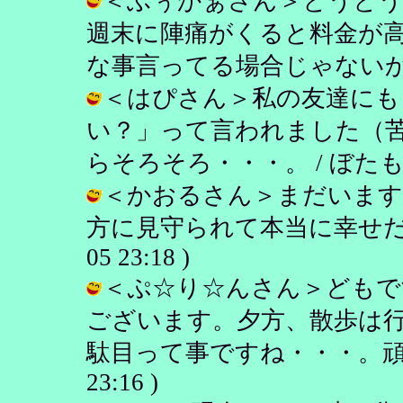
＜ふぅかぁさん＞とうとう
週末に陣痛がくると料金が
な事言ってる場合じゃないか） / ぼた
＜はぴさん＞私の友達にも
い？」って言われました（
らそろそろ・・・。 / ぼたもち ( 2
＜かおるさん＞まだいます
方に見守られて本当に幸せだと思い
05 23:18 )
＜ぷ☆り☆んさん＞どもで
ございます。夕方、散歩は
駄目って事ですね・・・。頑張ります
23:16 )