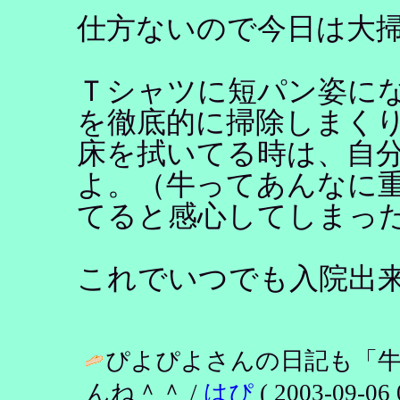
仕方ないので今日は大
Ｔシャツに短パン姿に
を徹底的に掃除しまく
床を拭いてる時は、自
よ。（牛ってあんなに
てると感心してしまっ
これでいつでも入院出
ぴよぴよさんの日記も「
んね＾＾ /
はぴ
( 2003-09-06 