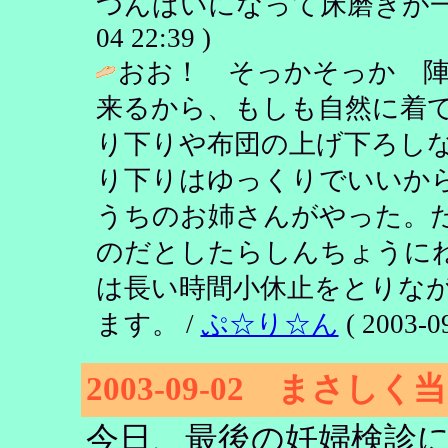
つんばいになって床磨きが一
04 22:39 )
おお！ そっかそっか 陣
来るから、もしも自然に着
り下りや布団の上げ下ろし
り下りはゆっくりでいいか
うちのお姉さんがやった。
のだとしたらしんちょうに
は長い時間小休止をとりな
ます。 /
ぷ☆り☆ん
( 2003-09
2003-09-02 まさしく
今日、最後の妊婦検診