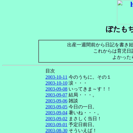
ぼたも
出産一週間前から日記を書き
これからは育児日
よかった
目次
2003-10-11
今のうちに。その１
2003-10-10
涙・・・
2003-09-08
いってきま～す！！
2003-09-07
結局・・・。
2003-09-06
雑談
2003-09-05
今日の一日。
2003-09-04
暑いね・・・。
2003-09-02
まさしく当日！
2003-09-01
予定日前日。
2003-08-30
そういえば！