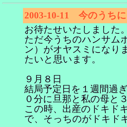
2003-10-11 今のう
お待たせいたしました
ただ今うちのハンサム
ン）がオヤスミになり
たいと思います。
９月８日
結局予定日を１週間過
０分に旦那と私の母と
この時、出産のドキド
で、そっちのがドキド