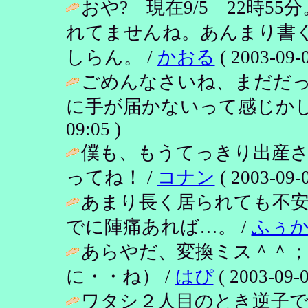
おや? 現在9/5 22時
れてませんね。あんまり書
しらん。 /
かおる
( 2003-09-0
ごめんなさいね、まだだ
に手が届かないって感じかし
09:05 )
僕も、もうてっきり出産
ってね！ /
コナン
( 2003-09-0
あまり長く居られても不
でに陣痛あれば…。 /
ふぅ
あらやだ、変換ミス＾＾
に・・ね） /
はぴ
( 2003-09-0
ワタシ２人目のとき逆子で