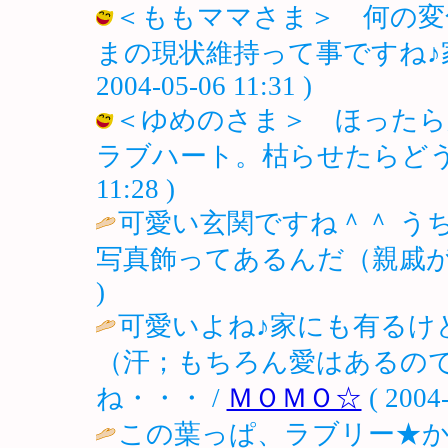
＜ももママさま＞ 何の変
まの現状維持って事ですね♪家も
2004-05-06 11:31 )
＜ゆめのさま＞ ほったら
ラブハート。枯らせたらどうしょう。。
11:28 )
可愛い玄関ですね＾＾ う
写真飾ってあるんだ（親戚が
)
可愛いよね♪家にも有るけ
（汗；もちろん愛はあるの
ね・・・ /
ＭＯＭＯ☆
( 2004-
この葉っぱ、ラブリー★か