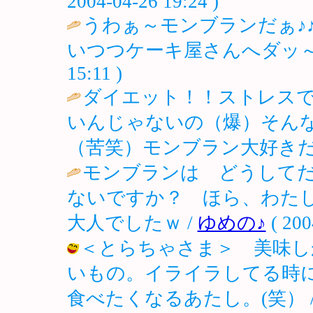
2004-04-26 19:24 )
うわぁ～モンブランだぁ♪
いつつケーキ屋さんへダッ～シ
15:11 )
ダイエット！！ストレス
いんじゃないの（爆）そん
（苦笑）モンブラン大好きだ
モンブランは どうして
ないですか？ ほら、わた
大人でしたｗ /
ゆめの♪
( 200
＜とらちゃさま＞ 美味し
いもの。イライラしてる時
食べたくなるあたし。(笑） / fuu ( 