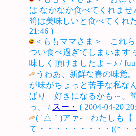
は なかなか食べてくれませ
筍は美味しいと食べてくれたけど・・・
21:46 )
＜ももママさま＞ これら
つい食べ過ぎてしまいます
味しく頂けましたよ～♪ / fuu ( 20
うわあ、新鮮な春の味覚。
が味がちょっと苦手な私な
ぱり 好きになるかも～。
っ。 /
スー・
( 2004-04-20 20:
( ´△｀)アァ- わたしも
て・・・・・・・・・((* ・・