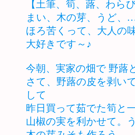
【土筆、筍、蕗、わら
まい、木の芽、うど、
ほろ苦くって、大人の
大好きです～♪
今朝、実家の畑で 野蕗
さて、野蕗の皮を剥いて
して
昨日買って茹でた筍と
山椒の実を利かせて。
木の芽みそも作ろう。