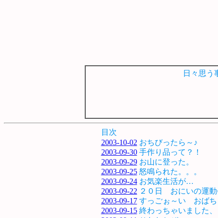
日々思う
目次
2003-10-02
おちびったら～♪
2003-09-30
手作り品って？！
2003-09-29
お山に登った。
2003-09-25
怒鳴られた。。。
2003-09-24
お気楽生活が…
2003-09-22
２０日 おにいの運動会
2003-09-17
すっごぉ～い おばち
2003-09-15
終わっちゃいました、