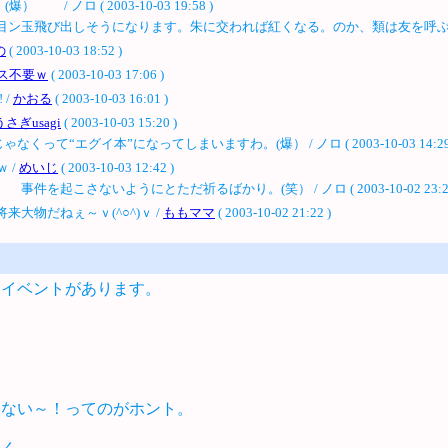
ロ ( 2003-10-03 19:58 )
玉飛び出しそうになります。朱に交われば紅くなる。のか、類は友を呼ぶ。のんか？ / ノロ
の
( 2003-10-03 18:52 )
ス不要ｗ
( 2003-10-03 17:06 )
 /
かおる
( 2003-10-03 16:01 )
うさぎusagi
( 2003-10-03 15:20 )
“エグイ本”になってしまいますわ。(爆） / ノロ ( 2003-10-03 14:29 
 /
めいじ
( 2003-10-03 12:42 )
起こさないようにとただ祈るばかり。(笑） / ノロ ( 2003-10-02 23:20
大物だねぇ～ｖ(^○^)ｖ /
ももママ
( 2003-10-02 21:22 )
るイベントがあります。
んない～！ってのがホント。