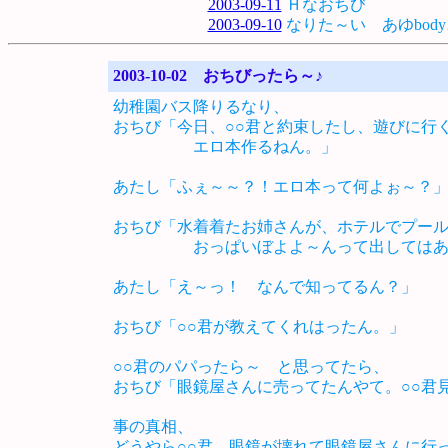
2003-09-11
Ｈなおちび
2003-09-10
なりた～い あゆbody
2003-10-02 おちびったら～♪
幼稚園バス降りるなり、
おちび「今日、○○君と約束したし、遊びに行
エロ本作るねん。」
あたし「ふぇ～～？！エロ本って何よぉ～？
おちび「水着着たお姉さんが、ホテルでプー
おっぱいぼよよ～んって出してはある
あたし「え～っ！ なんで知ってるん？」
おちび「○○君が教えてくれはったん。」
○○君のパパったら～ と思ってたら、
おちび「眼鏡屋さんに売ってたんやて。○○君
事の真相、
どうやら○○君、眼鏡が壊れて眼鏡屋さんに行