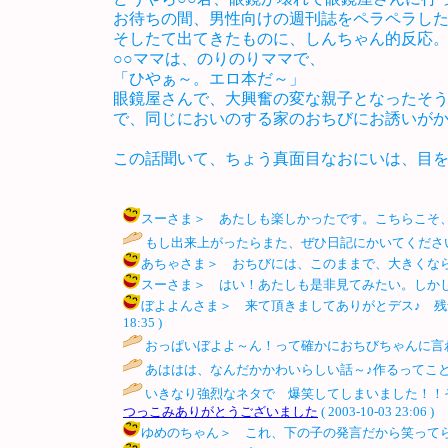
お待ちの間、男性向けの週刊誌をペラペラし
そしたて出てきたものに、しんちゃん的反応
○○ママは、のりのりママで、
「ひやぁ～。エロ本だ～」
眼鏡屋さんで、大興奮の変な親子となったそ
で、同じにおいのする家のおちびにお誘いが
この話聞いて、ちょう真面目なおにいは、目
スーさま＞ あたしも楽しかったです。こちらこそ、ありがと～～
もし出来上がったらまた、ぜひ日記にかいてくださ
あちゃさま＞ おちびには、このままで、大きくならないでほしい
スーさま＞ はい！あたしも是非見てみたい。しかし、奨励はで
ぼよよんさま＞ 来て頂きましてありがとデス♪ 残念な
18:35 )
おっぱいぼよよ～ん！って確かにおちびちゃんに言わ
あははは、なんだかかわいらしい話～♪作るってこと
いきなり強烈なネタで 爆笑してしまいました！！そ
つっこみありがとうございました
( 2003-10-03 23:06 )
ゆめのちゃん＞ これ、下の子の発言だから笑ってられるんだ