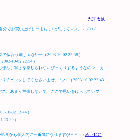
先頭
表紙
でお買い上げしーよおっ♪と思ってマス。 / ノロ (
い^^; ( 2003-10-02 22:59 )
-02 22:54 )
んぜん丁寧さを感じられないびっくりするようなのン あ
ださいませ。 / ノロ ( 2003-10-02 22:43
デス。あまり主張しないで、ここで思いをはらしていマ
003-10-02 13:44 )
1 23:20 )
給食かも個人的に一番気になりますが＾＾； /
めいじ＠