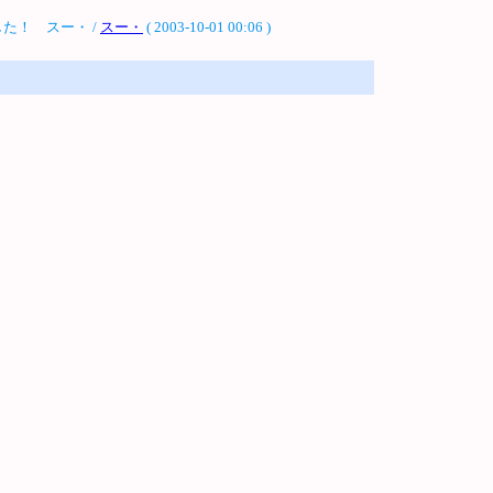
た！ スー・ /
スー・
( 2003-10-01 00:06 )