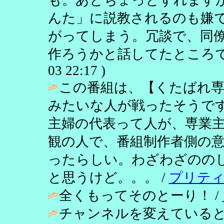
んた」に説教されるのも嫌
がってしまう。冗談で、同僚
作ろうかと話してたところです。 /
03 22:17 )
この番組は、【くたばれ専
みたいな人が戦ったそうで
主婦の代表って人が、専業
観の人で、番組制作者側の
ったらしい。わざわざのの
と思うけど。。。 /
プリテ
全くもってそのとーり！ /
チャンネルを変えている