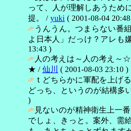
って、人が理解しあうため
提。 /
yuki
( 2001-08-04 20:48
うんうん。つまらない番
よ日本人」だっけ？アレも嫌
13:43 )
人の考えは～人の考え～☆
★ /
仙川
( 2001-08-03 23:10 )
ｔどちらかに軍配を上げ
どっち、というのが結構多い
)
見ないのが精神衛生上一番
でしょ、きっと。案外、需
も。あとちょっとずれます