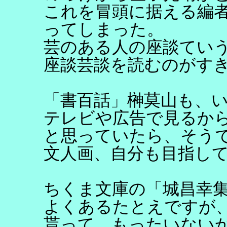
これを冒頭に据える編者
ってしまった。
芸のある人の座談てい
座談芸談を読むのがす
「書百話」榊莫山も、
テレビや広告で見るか
と思っていたら、そう
文人画、自分も目指し
ちくま文庫の「城昌幸
よくあるたとえですが
貰って、もったいない