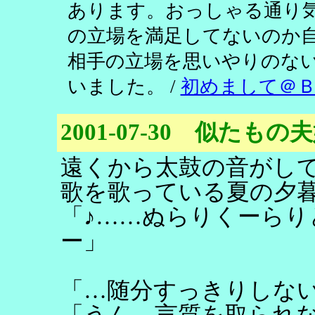
あります。おっしゃる通り
の立場を満足してないのか
相手の立場を思いやりのな
いました。 /
初めまして＠
2001-07-30 似たもの
遠くから太鼓の音がし
歌を歌っている夏の夕
「♪……ぬらりくーら
ー」
「…随分すっきりしな
「うん、言質を取られ