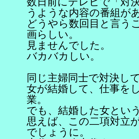
数日前にテレビで「対
うような内容の番組が
どうやら数回目と言う
画らしい。
見ませんでした。
バカバカしい。
同じ主婦同士で対決し
女が結婚して、仕事を
業。
でも、結婚した女とい
思えば、この二項対立
でしょうに。