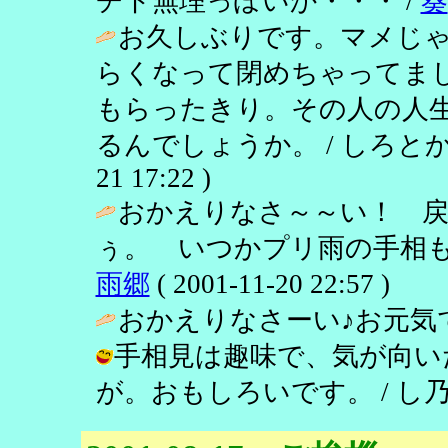
チト無理っぽいか・・・ /
葵
お久しぶりです。マメじ
らくなって閉めちゃってま
もらったきり。その人の人
るんでしょうか。 / しろとかげ
21 17:22 )
おかえりなさ～～い！ 
ぅ。 いつかプリ雨の手相も
雨郷
( 2001-11-20 22:57 )
おかえりなさーい♪お元気で
手相見は趣味で、気が向い
が。おもしろいです。 / し乃 ( 200