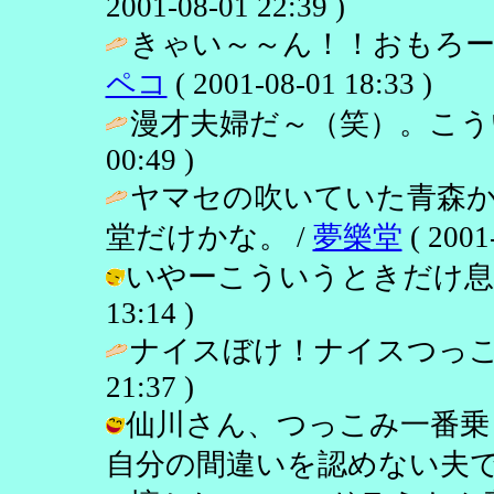
2001-08-01 22:39 )
きゃい～～ん！！おもろー
ペコ
( 2001-08-01 18:33 )
漫才夫婦だ～（笑）。こう
00:49 )
ヤマセの吹いていた青森
堂だけかな。 /
夢樂堂
( 2001
いやーこういうときだけ息が合って
13:14 )
ナイスぼけ！ナイスつっこ
21:37 )
仙川さん、つっこみ一番乗
自分の間違いを認めない夫です。 / し