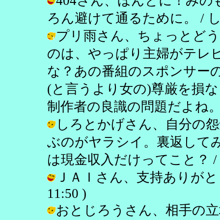
404さん、ほんとに！み
ろん避けて通るために。 / し乃 ( 2
プリ雨さん、ちょっとどう
のは、やっぱり主婦がテレ
な？あの番組のスポンサー
(と言うより女の)尊厳を損
制作者の良識の問題だよね。 / し乃 (
しろとかげさん、自分の怨
ぶのがヤラシイ。裏返して
は現金収入だけってこと？ / し乃 ( 
ＪＡＩさん、支持ありがとう♪ /
11:50 )
おとじろうさん、相手の立