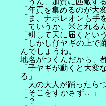
「うん、加賀に匹敵す
「年貢を集めるのが大
「ま、ナポレオンも手
「ていうか、米とれる
「耕して天に届くとい
「しかし仔ヤギの上で
んでしょうね。
地名がつくんだから、
「子ヤギが動くと大変
る」
「大の大人が踊ったら
「そこをすかさず…」
「？」