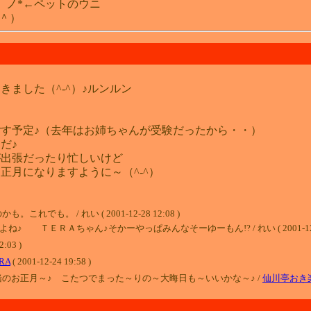
）ノ*←ペットのウニ
＾）
ました（^-^）♪ルンルン
す予定♪（去年はお姉ちゃんが受験だったから・・）
だ♪
が出張だったり忙しいけど
正月になりますように～（^-^）
も。これでも。 / れい ( 2001-12-28 12:08 )
ＥＲＡちゃん♪そかーやっぱみんなそーゆーもん!? / れい ( 2001-12-28 
03 )
RA
( 2001-12-24 19:58 )
のお正月～♪ こたつでまった～りの～大晦日も～いいかな～♪ /
仙川亭おき