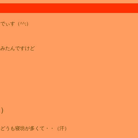
ぃす（^^;）
てみたんですけど
爆）
はどうも寝坊が多くて・・（汗）