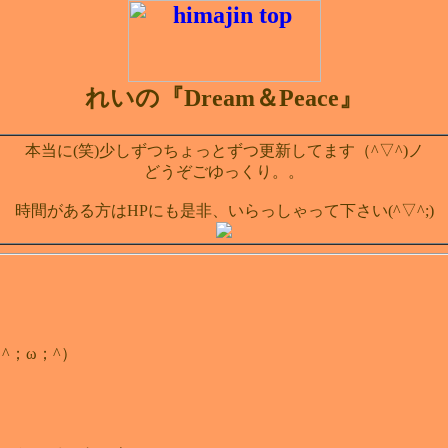
れいの『Dream＆Peace』
本当に(笑)少しずつちょっとずつ更新してます（^▽^)ノ
どうぞごゆっくり。。
時間がある方はHPにも是非、いらっしゃって下さい(^▽^;)
^；ω；^）