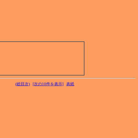
(総目次)
[次の10件を表示]
表紙