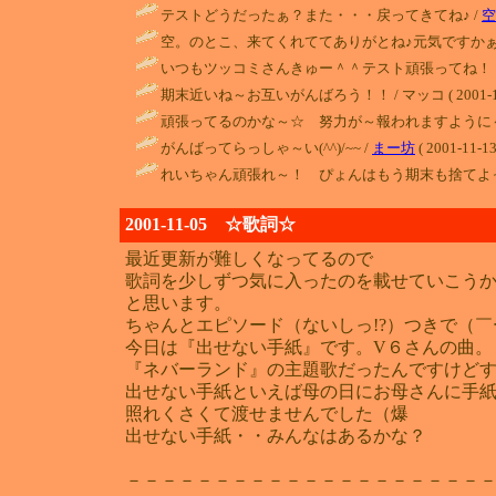
テストどうだったぁ？また・・・戻ってきてね♪ /
空
空。のとこ、来てくれててありがとね♪元気ですかぁ
いつもツッコミさんきゅー＾＾テスト頑張ってね！！
期末近いね～お互いがんばろう！！ / マッコ ( 2001-11-2
頑張ってるのかな～☆ 努力が～報われますように～
がんばってらっしゃ～い(^^)/~~ /
まー坊
( 2001-11-13
れいちゃん頑張れ～！ ぴょんはもう期末も捨てよっ
2001-11-05 ☆歌詞☆
最近更新が難しくなってるので
歌詞を少しずつ気に入ったのを載せていこう
と思います。
ちゃんとエピソード（ないしっ!?）つきで（
今日は『出せない手紙』です。V６さんの曲。
『ネバーランド』の主題歌だったんですけど
出せない手紙といえば母の日にお母さんに手
照れくさくて渡せませんでした（爆
出せない手紙・・みんなはあるかな？
－－－－－－－－－－－－－－－－－－－－