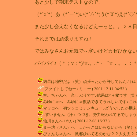
あと少しで期末テストなので、
（*´○`*）あ（*´ー`*)い(*´△`*)う(*´0`*)え
また少し会えなくなるけどえーっと。。２８
それまでは頑張りますね！
ではみなさんお元気で～寒いけどカゼひかない
バイバイ♪（＊；v；*)/☆.。.:*・゜☆．。
結果は秘密だよ（笑）頑張ったから許してねん / れい ( 2001
ファイトしてねー / ミニー ( 2001-12-11 04:53 )
空。ちゃんへ 久しぶりです♪結果は○＋秘です（笑）これからも遊
みゆにゃへ みゆにゃ復活できてうれしいです♪これからもよろしく
マッコへ 初ツッコミテンキュー♪どうでしたか期末（笑）まぁこ
↓すいません（汗）つづき。努力報われてるでしょうかねぇ・・順位
仙川さんへ / れい ( 2001-12-08 16:37 )
まー坊（さん）へ ←かっこはいらないかも（笑）がんばってき
ぴょんちゃんへ 風邪ひいてるのかな？？大丈夫？？ぴょんちゃ