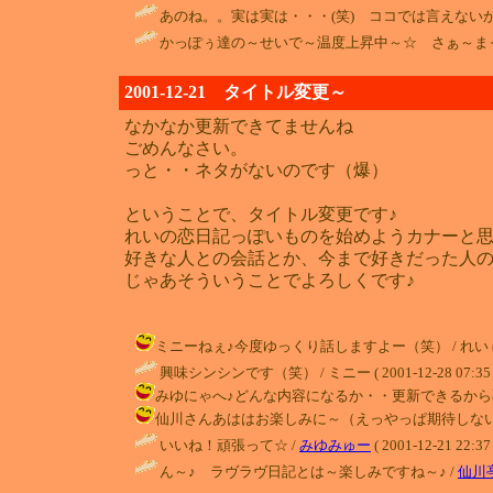
あのね。。実は実は・・・(笑) ココでは言えないから
かっぽぅ達の～せいで～温度上昇中～☆ さぁ～まっ
2001-12-21 タイトル変更～
なかなか更新できてませんね
ごめんなさい。
っと・・ネタがないのです（爆）
ということで、タイトル変更です♪
れいの恋日記っぽいものを始めようカナーと思
好きな人との会話とか、今まで好きだった人
じゃあそういうことでよろしくです♪
ミニーねぇ♪今度ゆっくり話しますよー（笑） / れい ( 2001-
興味シンシンです（笑） / ミニー ( 2001-12-28 07:35 
みゆにゃへ♪どんな内容になるか・・更新できるから不安だけど頑張
仙川さんあははお楽しみに～（えっやっぱ期待しないでねん（爆））
いいね！頑張って☆ /
みゆみゅー
( 2001-12-21 22:37 
ん～♪ ラヴラヴ日記とは～楽しみですね～♪ /
仙川