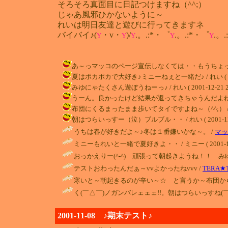
そろそろ真面目に日記つけますね（^^;）
じゃあ風邪ひかないように～
れいは明日友達と遊びに行ってきますネ
バイバイ♪(
・v・
)/
.。.:*・゜
.。.:*・゜
.。
Y
Y
Y
Y
Y
あ～っマッコのページ宣伝しなくては・・もうちょっとマッチ栗（爆
夏はポカポカで大好き♪ミニーねぇと一緒だ♪ / れい ( 2001-
みゆにゃたくさん遊ぼうねーっ♪ / れい ( 2001-12-21 23
うーん。良かったけど結果が返ってきちゃうんだよねーあたりまえっ
布団にくるまったまま歩いてタイですよね～（^^;） / れい ( 2
朝はつらいっすー（泣）ブルブル・・ / れい ( 2001-12-21
うちは春が好きだよ～♪冬は１番嫌いかな～。 /
マッ
ミニーもれいと一緒で夏好きよ・・ / ミニー ( 2001-12-1
おっかえりー(^-^) 頑張って朝起きようね！！ みゆ
テストおわったんだぁ～vvよかったねvvv /
TERA★
寒いと～朝起きるのが辛い～☆ と言うか～布団から
く(￣△￣)ノガンバレェェェ!!。朝はつらいっすね(￣▽￣
2001-11-08 ♪期末テスト♪