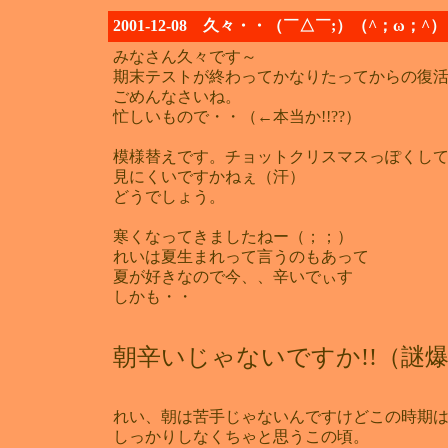
2001-12-08 久々・・（￣△￣;）（^；ω；^）
みなさん久々です～
期末テストが終わってかなりたってからの復活で
ごめんなさいね。
忙しいもので・・（←本当か!!??）
模様替えです。チョットクリスマスっぽくし
見にくいですかねぇ（汗）
どうでしょう。
寒くなってきましたねー（；；）
れいは夏生まれって言うのもあって
夏が好きなので今、、辛いでぃす
しかも・・
朝辛いじゃないですか!!（謎
れい、朝は苦手じゃないんですけどこの時期
しっかりしなくちゃと思うこの頃。