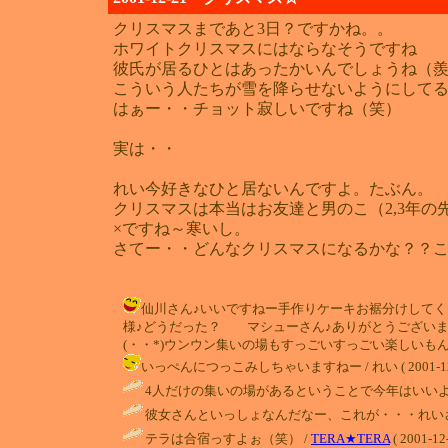
クリスマスまであと3日？ですかね。。
ホワイトクリスマスにはならなそうですね
彼氏が居るひとはあったかいんでしょうね（
こういう人たちが雪を降らせないようにして
はぁー・・チョット寂しいですね（笑）
実は・・
れい今好きなひと居ないんですよ。たぶん。
クリスマスは本当はお友達と男のこ（2,3年
×ですね～寒いし。
さてー・・どんなクリスマスになるかな？？
仙川さん♪いいですねー手作りケーキお裾分けして
様♪どうだった？ マシューさん♪ありがとうございますっ
(・・*)ウンウン集いの場もすっごいすっごい楽しいもん♪我慢す
いっぺんにつっこみしちゃいますねー / れい ( 2001-12-28
4人だけの集いの場があるということで今年はいいよね？（笑） /
彼女さんといっしょなんだなー、これが・・・れい
テラは合宿っすよぉ（笑） /
TERA★TERA
( 2001-12-