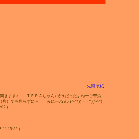
先頭
表紙
聞きます♪ ＴＥＲＡちゃん♪そうだったよねーご苦労
らずに～ みにーねぇ♪ (^-^*)(・・*)(^-^*)
7 )
2-22 15:55 )