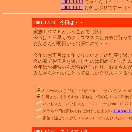
2001-10-13
にゃ～ん（＾・ω・＾
2001-10-11
お久しぶりですー（＾
2001-12-23 今日は・・
家族ＬＯＶＥということで（笑）
今日は１日早くのクリスマスのお食事に行ってき
お父さんが明日から出張なので・・
今年のお正月は１年ぶりにいとこの別荘で過ご
今の家でお正月を過ごしたのは初めてだったん
今年はお姉ちゃんが合宿だったり、お父さん
みなさんとれいにとって楽しいクリスマス＆お
ミニーねぇ♪ (^-^*)(・・*)(^-^*)(・・*)ウンウンいいのか
仙川さん♪そうですね～家族といるのも１つの幸せだよね♪ Ｔ
いいじゃん、いいじゃん・・ / ミニー ( 2001-12-27 12:
テラも23日は家族でおでかけしたよぉv /
TERA★TE
家族で過ごす～クリスマス～♪ の～んびりと～一緒
2001-12-21 クリスマス☆