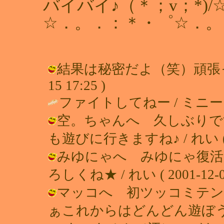
バイバイ♪（＊；v；*)/
☆．。．：＊・゜☆．。
結果は秘密だよ（笑）頑張ったか
15 17:25 )
ファイトしてねー / ミニー ( 200
空。ちゃんへ 久しぶりで
も遊びに行きますね♪ / れい ( 200
みゆにゃへ みゆにゃ復活
ろしくね★ / れい ( 2001-12-08
マッコへ 初ツッコミテン
ぁこれからはどんどん遊ぼうね♪ / れ