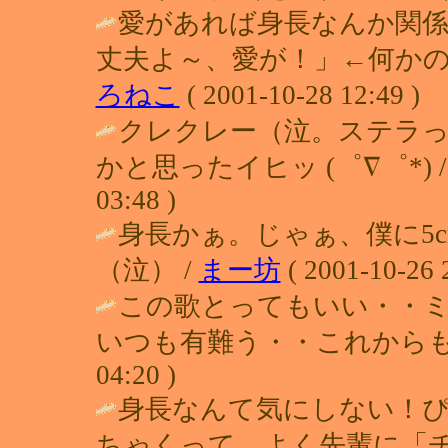
愛があれば身長なんか関係
丈夫よ～、愛が！」←何かの
ろねこ
( 2001-10-28 12:49 )
クレクレー（泣。ステラって
かと思ったイヒッ (゜∇゜*) 
03:48 )
身長かぁ。じゃぁ、僕に5c
（泣） /
まー坊
( 2001-10-26 
この歌とってもいい・・
いつも有難う・・これからもくるね・
04:20 )
身長なんて気にしない！
ちゃくって、よく先輩に「