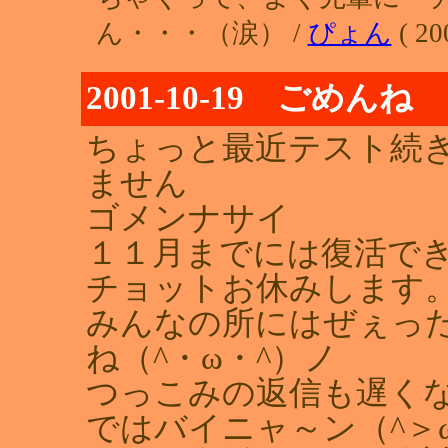
ん・・・（涙） /
ぴょん
( 20
2001-10-19 ごめんね
ちょっと最近テスト続
ません
ゴメンナサイ
１１月までには復活で
チョットお休みします
みんなの所にはぜぇっ
ね（^・ω・^）ノ
つっこみの返信も遅く
ではバイニャ～ン（^＞