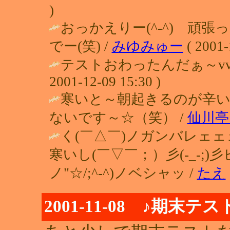
)
おっかえりー(^-^) 頑
でー(笑) /
みゆみゅー
( 2001-
テストおわったんだぁ～vvよ
2001-12-09 15:30 )
寒いと～朝起きるのが辛い
ないです～☆（笑） /
仙川亭
く(￣△￣)ノガンバレェェ
寒いし(￣▽￣；）彡(-_-;)
ノ"☆/;^-^)ノベシャッ /
たえ
2001-11-08 ♪期末テス