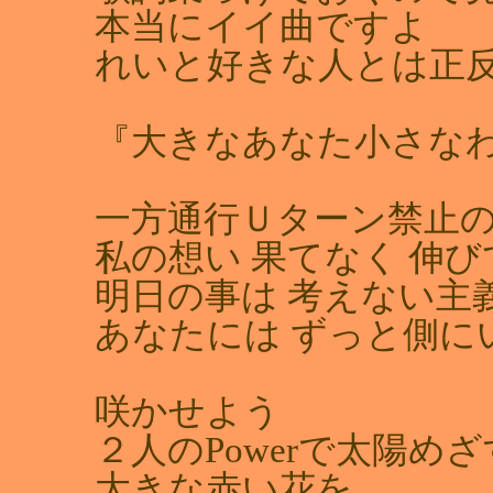
本当にイイ曲ですよ
れいと好きな人とは正
『大きなあなた小さな
一方通行Ｕターン禁止
私の想い 果てなく 伸び
明日の事は 考えない主
あなたには ずっと側に
咲かせよう
２人のPowerで太陽めざ
大きな赤い花を