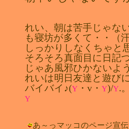
れい、朝は苦手じゃな
も寝坊が多くて・・（
しっかりしなくちゃと
そろそろ真面目に日記つ
じゃあ風邪ひかないよ
れいは明日友達と遊び
バイバイ♪(
・v・
)/
.
Y
Y
Y
Y
あ～っマッコのページ宣伝