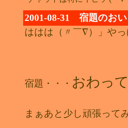
2001-08-31 宿題の
ははは（〃￣∇）」やっほ
おわっ
宿題・・・
まぁあと少し頑張って