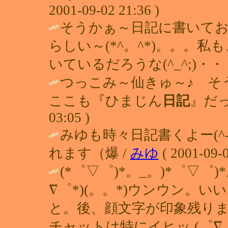
2001-09-02 21:36 )
そうかぁ～日記に書いてお
らしい～(*^。^*)。。。
いているだろうな(^_^;)・・
つっこみ～仙きゅ～♪ そ
ここも『ひまじん
日記
』だっ
03:05 )
みゆも時々日記書くよー(^
れます（爆 /
みゆ
( 2001-09-0
(*゜▽゜)*。_。)*゜▽゜)
∇゜*)(。。*)ウンウン。い
と。後、顔文字が印象残りま
チャットは特にイヒッ (゜∇゜*