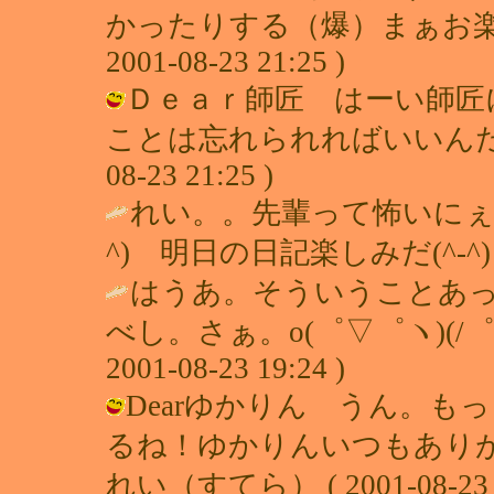
かったりする（爆）まぁお楽し
2001-08-23 21:25 )
Ｄｅａｒ師匠 はーい師匠
ことは忘れられればいいんだけど
08-23 21:25 )
れい。。先輩って怖いにぇ
^) 明日の日記楽しみだ(^-^) 
はうあ。そういうことあ
べし。さぁ。o(゜▽゜ヽ)(/゜
2001-08-23 19:24 )
Dearゆかりん うん。
るね！ゆかりんいつもありが
れい（すてら） ( 2001-08-23 1