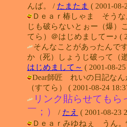
んば。 /
たまたま
( 2001-08-2
Ｄｅａｒ椿しゃま そうな
じも破らないとぉー（爆）こ
てら）＠はじめましてー♪ ( 2001-
そんなことがあったんで
か（死）しょうじ破って（逝
はじめまして～
( 2001-08-25 
Dear師匠 れいの日記なん
（すてら） ( 2001-08-24 18:37
リンク貼らせてもら
￣；）
/
たえ
( 2001-08-23 2
Ｄｅａｒみゆねぇ うん。