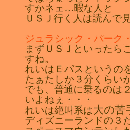
すかネェ…暇な人と
ＵＳＪ行く人は読んで見
ジュラシック・パーク
まずＵＳＪといったら
すね。
れいはＥパスというの
たぁたしか３分くらい
でも、普通に乗るのは
いよねぇ・・・
大の苦
れいは絶叫系は
ディズニーランドの３