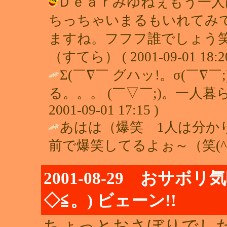
Ｄｅａｒみゆねぇもう一人
ちっちゃいまるもいれてみて
ますね。フフフ誰でしょう笑
（すてら） ( 2001-09-01 18:20
Σ(￣∇￣ グハッ!。σ(￣
る。。。 (￣▽￣;)。一人暮ら
2001-09-01 17:15 )
あはは（爆笑 1人は分か
前で爆笑してるよぉ～（笑(^-^
2001-08-29 おサ
◇≦。) ビェーン!!
ちょっとおさぼりでし