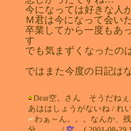
今になっては好きな人
Ｍ君は今になって会い
卒業してから一度もあ
す
でも気まずくなったのは
ではまた今度の日記は
Dear空。さん そうだ
あははしょうがないね / れい（すてら
わぁ～ん。。。なんか、残
分。。。 /
空。
( 2001-08-29 1