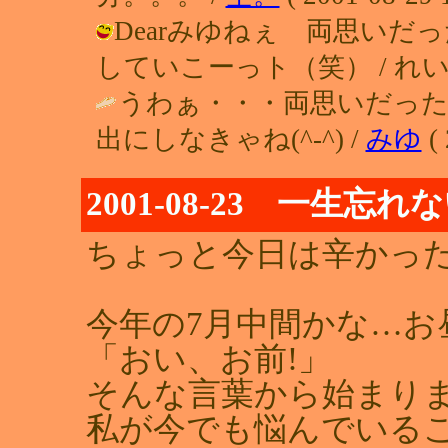
Dearみゆねぇ 両思い
していこーっト（笑） / れい（すてら
うわぁ・・・両思いだっ
出にしなきゃね(^-^) /
みゆ
( 
2001-08-23 一生忘
ちょっと今日は辛かっ
今年の7月中間かな…お
「おい、お前!」
そんな言葉から始まり
私が今でも悩んでいる