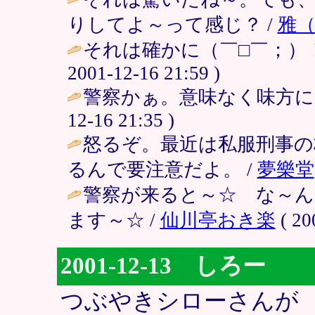
りしてよ～って感じ？ /
雅
それは確かに（￣□￣；）！！で
2001-12-16 21:59 )
警察かぁ。意味なく味方に
12-16 21:35 )
怒るぞ。最近は私服刑事
るんで要注意だよ。 /
夢樂堂
警察が来ると～☆ な～
ます～☆ /
仙川亭おき楽
( 20
2001-12-13 しろー
つぶやきシローさんが