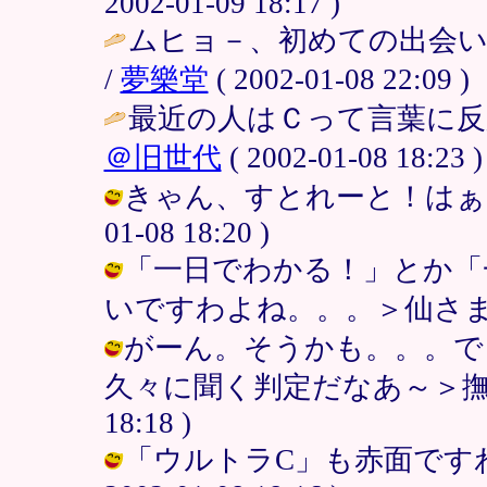
2002-01-09 18:17 )
ムヒョ－、初めての出会
/
夢樂堂
( 2002-01-08 22:09 )
最近の人はＣって言葉に反
＠旧世代
( 2002-01-08 18:23 )
きゃん、すとれーと！はぁと＞お
01-08 18:20 )
「一日でわかる！」とか「
いですわよね。。。＞仙さま / ピクミ
がーん。そうかも。。。で
久々に聞く判定だなあ～＞撫子さま 
18:18 )
「ウルトラC」も赤面ですわね