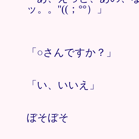
ッ。。''((；°°）」
「○さんですか？」
「い、いいえ」
ぼそぼそ