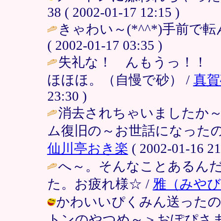
38 ( 2002-01-17 12:15 )
きゃわい～(*^^*)手前で
( 2002-01-17 03:35 )
失礼な！ んもうっ！！
ほほほ。（自慢で砂） /
真賀
23:30 )
消去されちゃいましたか
ム復旧の～お世話になったの
仙川亭おき楽
( 2002-01-16 21
へ～。そんなことあるん
た。お疲れ様☆ /
雅（みやび
かわいいぴくみん送ったの
トンのやつめ～＞おぽぴさま /