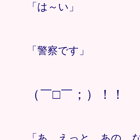
「は～い」
「警察です」
（￣□￣；）！！
「あ、えっと、あの、なん