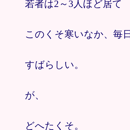
若者は2～3人ほど居て
このくそ寒いなか、毎
すばらしい。
が、
どへたくそ。