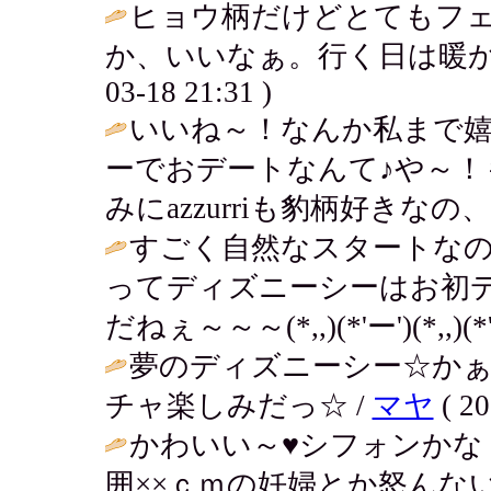
ヒョウ柄だけどとてもフェ
か、いいなぁ。行く日は暖か
03-18 21:31 )
いいね～！なんか私まで
ーでおデートなんて♪や～
みにazzurriも豹柄好きなの、
すごく自然なスタートなの
ってディズニーシーはお初デー
だねぇ～～～(*,,)(*'ー')(*,,)(*'
夢のディズニーシー☆かぁ
チャ楽しみだっ☆ /
マヤ
( 20
かわいい～♥シフォンかな
囲××ｃｍの妊婦とか怒んな