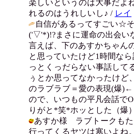
楽しいというのは大事だよ
れるのはうれしいし♪ /
レイ
自信があるってすごい☆
('▽'*)!?まさに運命の出会
言えば、下のあすかちゃん
と思っていたけど1時間なら
っとくっだらない事話して
ぅとか思ってなかったけど
のラブラブ＝愛の表現(爆)
ので、いつもの平凡会話で
りがと*笑*ホッとした（爆）
あすか様 ラブトークもた
行ってくるヤツは寒いよね