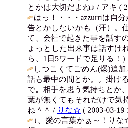
とかは大切だよね♪ / アキ ( 2003-
はっ！・・・azzurri
告とかしないかも（汗）。
て、会社で起きた事を話す
ょっとした出来事は話すけ
ら、1日5ワードで足りる！）
しつこくてごめん(爆)追
話も最中の間とか。。掛け
で。相手を思う気持ちとか
葉が無くてもそれだけで気
ね＾＾ /
りな☆
( 2003-03-19 
↓、愛の言葉かぁ～！りな