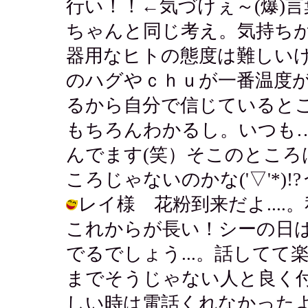
行い！！←気づけぇ～(爆)
ちゃんと同じ考え。気持ち
器用なヒトの態度は難しい
のハグやｃｈｕが一番温度
るから自分で信じていると
もちろんわかるし。いつも
んでます(笑）そこのとこ
ころじゃないのかな('▽'*)!?
レイ様 花粉到来だよ...
これからが長い！シーの日
でるでしょう...。話して
までそうじゃない人と良く
しい時は電話くれなかった