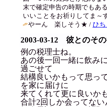
末で確定申告の時期でもあ
いいことをお祈りしてま～す
やーん 楽しそう★ /
ひち
2003-03-12 彼とのそ
例の税理士ね。
あの後一回一緒に飲み
過ごせて
結構良いかもって思っ
を家に届けに
来てくれて更に良いかも
合計2回しか会ってない