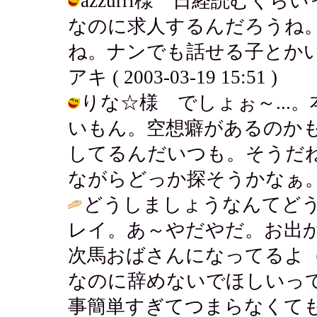
azzurri様 日経読む
なのに求人するんだろうね
ね。ナンでも話せる子とかい
アキ ( 2003-03-19 15:51 )
りな☆様 でしょぉ～...
いもん。空想癖があるのか
してるんだいつも。そうだ
ながらどっか探そうかなぁ。 / アキ (
どうしましょうなんてど
レイ。あ～やだやだ。お出
次馬おばさんになってるよ
なのに辞めないでほしいっ
事簡単すぎてつまらなくて