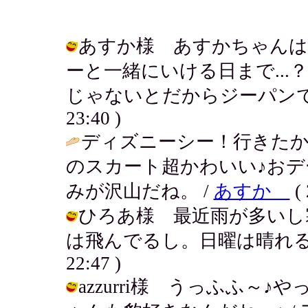
あすか様 あすかちゃんは
ーと一緒にいける日まで..
じゃないとだからジーパンでいくよん
23:40 )
ディズニーシー！行きた
のスカート超かわいい♪お
みが沢山だね。 /
あすか
( 
ひろあ様 最近雨が多いし寒
は飛んでるし。日曜は晴れるといいな
22:47 )
azzurri様 うっふふ～