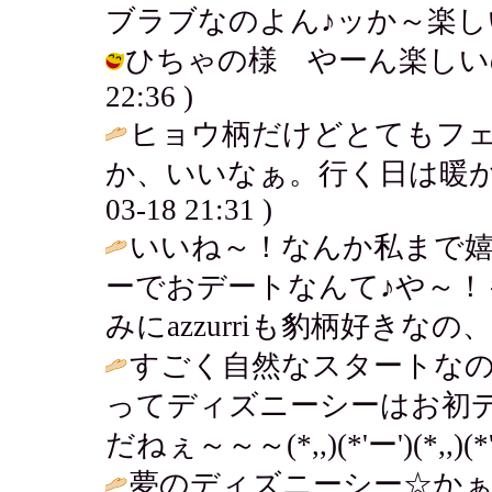
ブラブなのよん♪ッか～楽しい！ / アキ
ひちゃの様 やーん楽しいのよ♪う
22:36 )
ヒョウ柄だけどとてもフェ
か、いいなぁ。行く日は暖か
03-18 21:31 )
いいね～！なんか私まで
ーでおデートなんて♪や～
みにazzurriも豹柄好きなの、
すごく自然なスタートなの
ってディズニーシーはお初デー
だねぇ～～～(*,,)(*'ー')(*,,)(*'
夢のディズニーシー☆かぁ