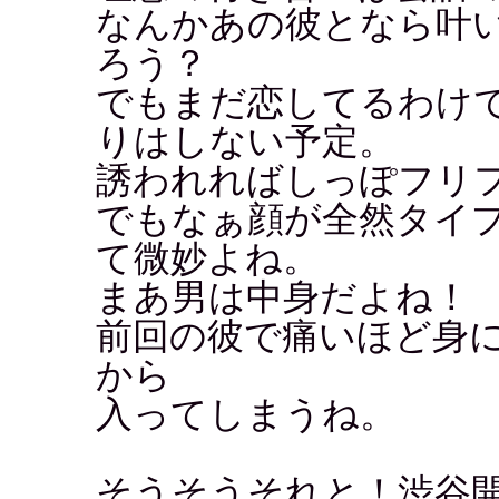
なんかあの彼となら叶
ろう？
でもまだ恋してるわけ
りはしない予定。
誘われればしっぽフリ
でもなぁ顔が全然タイ
て微妙よね。
まあ男は中身だよね！
前回の彼で痛いほど身
から
入ってしまうね。
そうそうそれと！渋谷