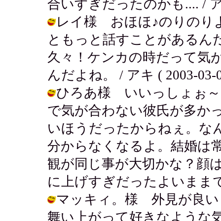
合いすぎだったのかも.... / アキ ( 
レイ様 おほほ♪のりのり
ともっと話すことがあるん
久々！ケンカの時だって気
んだよね。 / アキ ( 2003-03-08
ひろあ様 いいっしょぉ～
で気が合わない彼氏が多かっ
いほうだったからねぇ。な
分からなくなるよ。結婚は
観が同じ事が大切かな？顔
に上げすぎだったよいままで（笑） / 
マッキィ。様 外見が良い
舞い上がって好きなような