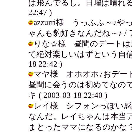
は飛んでるし。日曜は晴れるといいな
22:47 )
azzurri様 うっふふ～
ゃんも豹好きなんだね～♪ / アキ ( 2
りな☆様 昼間のデートは
て絶対楽しいはずという自信がある
18 22:42 )
マヤ様 オホオホ♪おデー
昼間に会うのは初めてなので
キ ( 2003-03-18 22:40 )
レイ様 シフォンっぽい感
なんだ。レイちゃんは本当
まとったママになるのかな