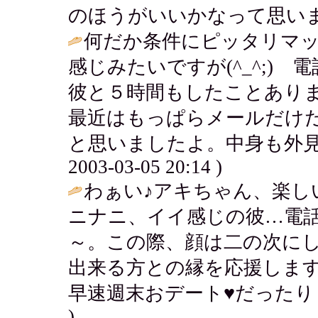
のほうがいいかなって思いま
何だか条件にピッタリマ
感じみたいですが(^_^;)
彼と５時間もしたことあり
最近はもっぱらメールだけ
と思いましたよ。中身も外見
2003-03-05 20:14 )
わぁい♪アキちゃん、楽し
ニナニ、イイ感じの彼…電話
～。この際、顔は二の次に
出来る方との縁を応援します
早速週末おデート♥だったり
)