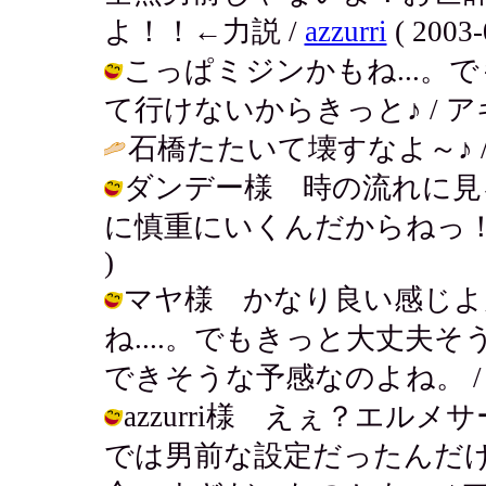
よ！！←力説 /
azzurri
( 2003-
こっぱミジンかもね...。
て行けないからきっと♪ / アキ ( 20
石橋たたいて壊すなよ～♪ 
ダンデー様 時の流れに見
に慎重にいくんだからねっ！慎重第一！
)
マヤ様 かなり良い感じよ
ね....。でもきっと大丈夫
できそうな予感なのよね。 / アキ ( 
azzurri様 えぇ？エ
では男前な設定だったんだ