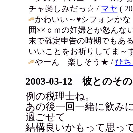
チャ楽しみだっ☆ /
マヤ
( 20
かわいい～♥シフォンかな
囲××ｃｍの妊婦とか怒んな
末で確定申告の時期でもあ
いいことをお祈りしてま～す
やーん 楽しそう★ /
ひち
2003-03-12 彼とのそ
例の税理士ね。
あの後一回一緒に飲み
過ごせて
結構良いかもって思っ