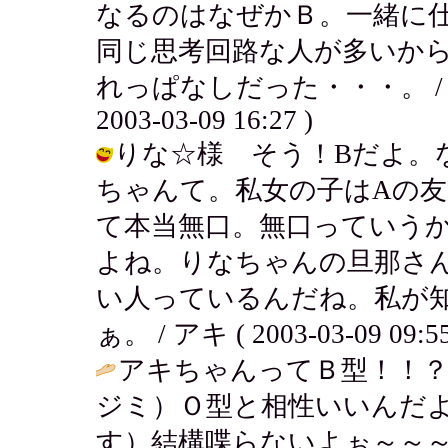
なるのはなぜかＢ。一緒に
同じ思考回路な人が多いか
れっぱなしだった・・・。 
2003-03-09 16:27 )
りな☆様 そう！Bだよ。
ちゃんて。私女の子はAの
て本当無口。無口っていう
よね。りなちゃんの旦那さ
い人っているんだね。私が
ぁ。 / アキ ( 2003-03-09 09:55
アキちゃんってＢ型！！？
ジミ）Ｏ型と相性いいんだ
す）結構喋らないよぉ～～