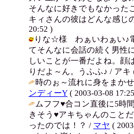
そんなに好きでもなかった
キィさんの彼はどんな感じの人なのか
20:52 )
りな☆様 わぁいわぁい♪
てそんなに会話の続く男性
しいことが一番だよね。顔
りだよ～ん。うふふ♪ / アキ ( 200
時のぉ～流れに身をまかせ
ンディーY
( 2003-03-08 17:25
ムフフ♥合コン直後に5時
きそう♥アキちゃんのこと
ったのでは！？ /
マヤ
( 2003