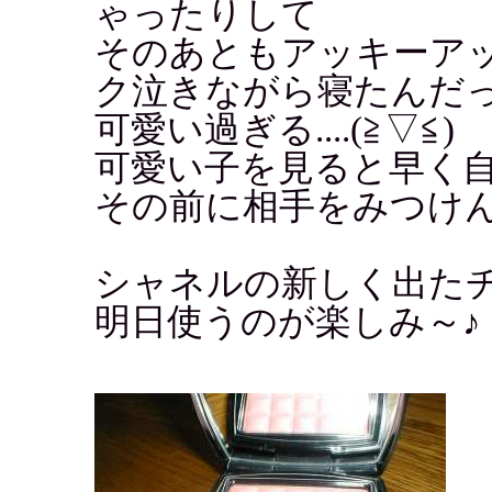
ゃったりして
そのあともアッキーア
ク泣きながら寝たんだ
可愛い過ぎる....(≧▽≦)
可愛い子を見ると早く
その前に相手をみつけ
シャネルの新しく出た
明日使うのが楽しみ～♪