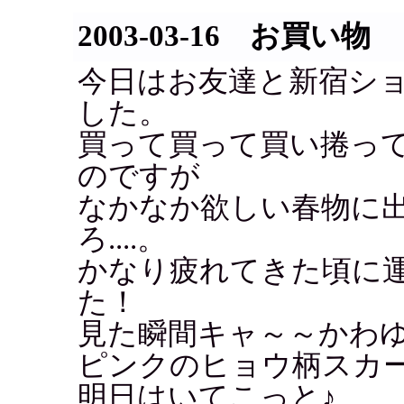
2003-03-16 お買い物
今日はお友達と新宿シ
した。
買って買って買い捲っ
のですが
なかなか欲しい春物に
ろ....。
かなり疲れてきた頃に
た！
見た瞬間キャ～～かわゆ
ピンクのヒョウ柄スカ
明日はいてこっと♪