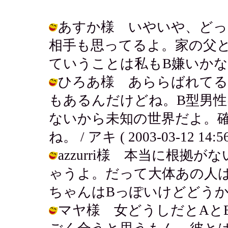
あすか様 いやいや、どっ
相手も思ってるよ。家の父
ていうことは私もB嫌いかなぁ? / アキ
ひろあ様 あららばれてる
もあるんだけどね。B型男
ないから未知の世界だよ。
ね。 / アキ ( 2003-03-12 14:56
azzurri様 本当に根
ゃうよ。だって大体あの人は何
ちゃんはBっぽいけどどうかしら？ / 
マヤ様 女どうしだとAと