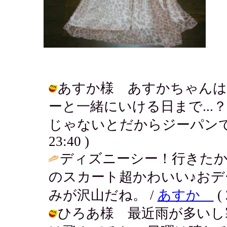
あすか様 あすかちゃんは
ーと一緒にいける日まで..
じゃないとだからジーパンでいくよん
23:40 )
ディズニーシー！行きた
のスカート超かわいい♪お
みが沢山だね。 /
あすか
( 
ひろあ様 最近雨が多いし寒