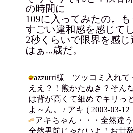
の時間に
109に入ってみたの。もう
すごい違和感を感じて
2秒くらいで限界を感
はぁ...歳だ。
azzurri様 ツッコミ
ええ？！熊かたぬき？そんな
は背が高くて細めでキリっ
よ～ん。 / アキ ( 2003-03-12 1
アキちゃん・・・全然違
全然男前じゃないよ！お世