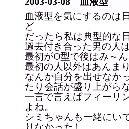
2003-03-08 血液型
血液型を気にするのは
ど
だったら私は典型的な
過去付き合った男の人は
最初がO型で後はみ～ん
最初の人以外はあんま
なんか自分を出せなか
たり会話が盛り上がら
一言で言えばフィーリ
よね。
シミちゃんも一緒にい
りなかったし、