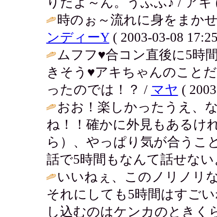
りだよ～ん。うふふ♪ / アキ ( 200
時のぉ～流れに身をまかせ
ンディーY
( 2003-03-08 17:25
ムフフ♥合コン直後に5時
きそう♥アキちゃんのこと
ったのでは！？ /
マヤ
( 2003
おお！楽しかったうえ、
ね！！確かに外見もあるけ
ら）、やっぱり気が合うこ
話で5時間もなんて話せないよ
いいねぇ、このノリノリな
それにしても5時間はすご
し込むのはケンカのときく