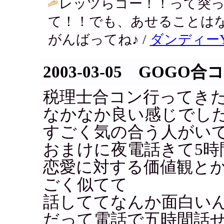
レッツらゴー！！って突っ
て！！でも、あせることは
がんばってね♪ /
ダンディー
2003-03-05 GOGO合
税理士合コン行ってき
なかなか良い感じでし
すごく気の合う人がい
おまけに夜電話きて5時
恋愛に対する価値観と
ごく似てて
話しててなんか面白い
だって電話で五時間話