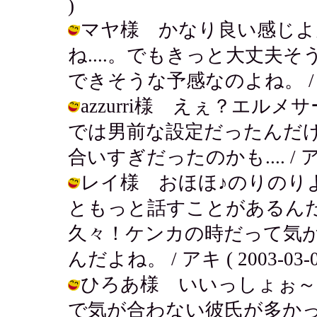
)
マヤ様 かなり良い感じよ
ね....。でもきっと大丈夫
できそうな予感なのよね。 / アキ ( 
azzurri様 えぇ？エ
では男前な設定だったんだ
合いすぎだったのかも.... / アキ ( 
レイ様 おほほ♪のりのり
ともっと話すことがあるん
久々！ケンカの時だって気
んだよね。 / アキ ( 2003-03-08
ひろあ様 いいっしょぉ～
で気が合わない彼氏が多かっ