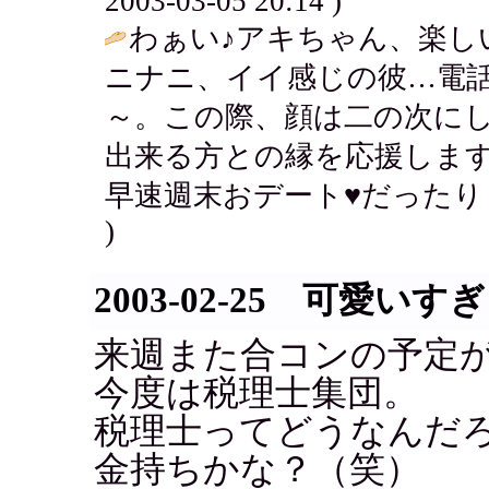
2003-03-05 20:14 )
わぁい♪アキちゃん、楽し
ニナニ、イイ感じの彼…電話
～。この際、顔は二の次に
出来る方との縁を応援します
早速週末おデート♥だったり
)
2003-02-25 可愛いす
来週また合コンの予定
今度は税理士集団。
税理士ってどうなんだ
金持ちかな？（笑）