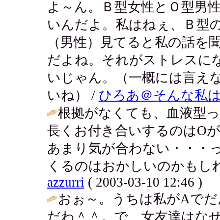
よ～ん。Ｂ型女性とＯ型男
いんだよ。私はねぇ、Ｂ型
（男性）見てると私の話を
だよね。それがストレスに
いじゃん。（一概には言え
いね） /
ひろあ＠そんな私
根拠がなくても、血液型って
長くお付き合いするのはOが
あまり気が合わない・・・
くるのはおかしいのかもしれ
azzurri
( 2003-03-10 12:46 )
おぉ～。うちは私がAでだ
だわ＾＾。で、女友達はなぜ