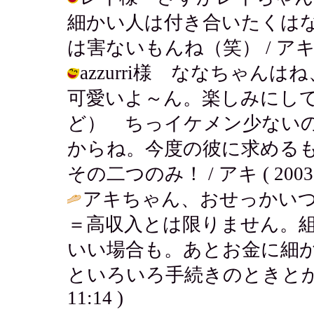
細かい人は付き合いたくは
は害ないもんね（笑） / アキ ( 200
azzurri様 ななちゃ
可愛いよ～ん。楽しみにし
ど） ちっイケメン少ない
からね。今度の彼に求める
その二つのみ！ / アキ ( 2003-03
アキちゃん、おせっかい
＝高収入とは限りません。
いい場合も。あとお金に細
といろいろ手続きのときとか
11:14 )