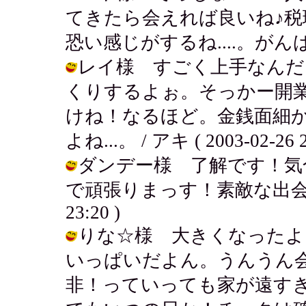
てきたら会えれば良いね♪
恐い感じがするね....。がんばるで～！
レイ様 すごく上手なんだ
くりするよぉ。そっかー開
けね！なるほど。金銭面細
よね...。 / アキ ( 2003-02-26 2
ダンデー様 了解です！気
で頑張りまっす！素敵な出会いあるか
23:20 )
りな☆様 大きくなったよ
いっぱいだよん。うんうん
非！っていっても家が遠す