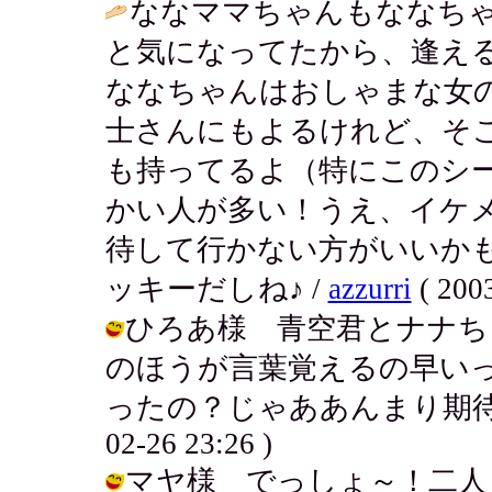
ななママちゃんもななち
と気になってたから、逢え
ななちゃんはおしゃまな女
士さんにもよるけれど、そ
も持ってるよ（特にこのシ
かい人が多い！うえ、イケ
待して行かない方がいいか
ッキーだしね♪ /
azzurri
( 2003
ひろあ様 青空君とナナち
のほうが言葉覚えるの早い
ったの？じゃああんまり期待しな
02-26 23:26 )
マヤ様 でっしょ～！二人