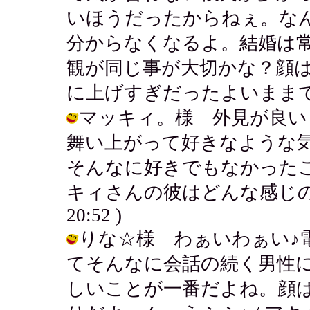
いほうだったからねぇ。な
分からなくなるよ。結婚は
観が同じ事が大切かな？顔
に上げすぎだったよいままで（笑） / 
マッキィ。様 外見が良い
舞い上がって好きなような
そんなに好きでもなかった
キィさんの彼はどんな感じの人なのか
20:52 )
りな☆様 わぁいわぁい♪
てそんなに会話の続く男性
しいことが一番だよね。顔