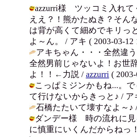
azzurri様 ツッコミ
ええ？！熊かたぬき？そんな
は背が高くて細めでキリっ
よ～ん。 / アキ ( 2003-03-12 1
アキちゃん・・・全然違
全然男前じゃないよ！お世
よ！！←力説 /
azzurri
( 2003-
こっぱミジンかもね...。
て行けないからきっと♪ / アキ ( 20
石橋たたいて壊すなよ～♪ 
ダンデー様 時の流れに見
に慎重にいくんだからねっ！慎重第一！