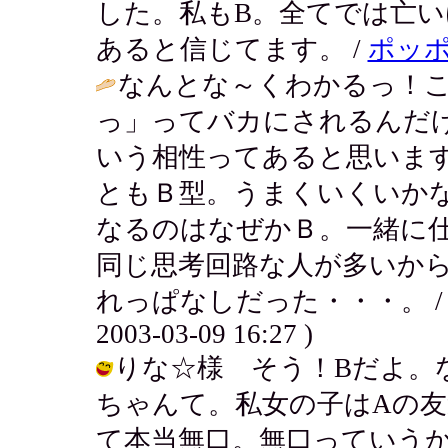
した。私もB。全てでは亡
あると信じてます。 /
ポッ
なんとな～くわかるっ！
っ」ってバカにされるんだ
いう相性ってあると思いま
ともＢ型。うまくいくいか
なるのはなぜかＢ。一緒に
同じ思考回路な人が多いか
れっぱなしだった・・・。 
2003-03-09 16:27 )
りな☆様 そう！Bだよ。
ちゃんて。私女の子はAの
て本当無口。無口っていう