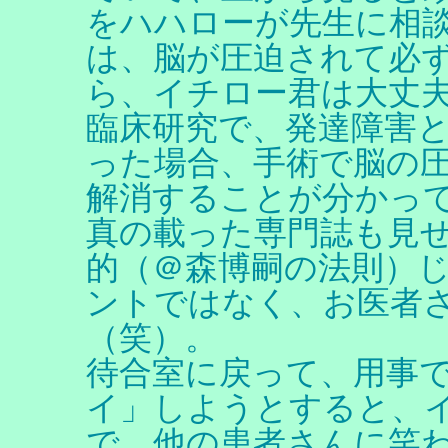
をハハローが先生に相
は、脳が圧迫されて必
ら、イチロー君は大丈
臨床研究で、発達障害
った場合、手術で脳の
解消することが分かっ
真の載った専門誌も見
的（＠森博嗣の法則）
ントではなく、お医者
（笑）。
待合室に戻って、用事
イ」しようとすると、
で、他の患者さんに笑