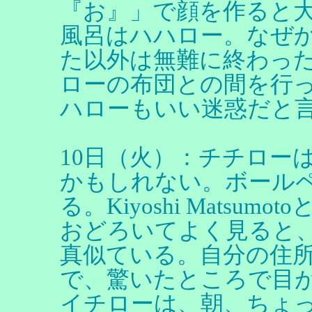
『お』」で顔を作ると
風呂はハハロー。なぜ
た以外は無難に終わっ
ローの布団との間を行
ハローもいい迷惑だと
10日（火）：チチロー
かもしれない。ボール
る。Kiyoshi Mats
おどろいてよく見ると
真似ている。自分の住
で、驚いたところで目
イチローは、朝、ちょ