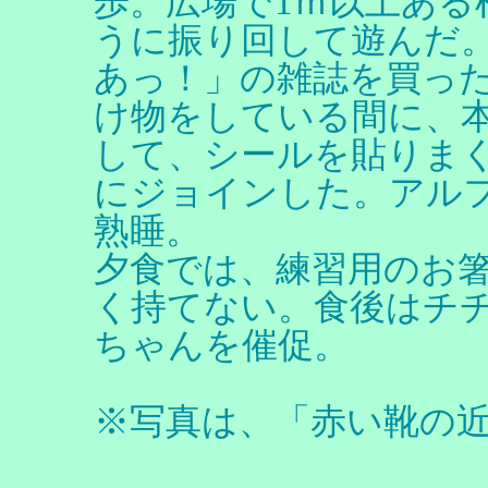
歩。広場で1ｍ以上ある
うに振り回して遊んだ。
あっ！」の雑誌を買っ
け物をしている間に、
して、シールを貼りま
にジョインした。アル
熟睡。
夕食では、練習用のお
く持てない。食後はチ
ちゃんを催促。
※写真は、「赤い靴の