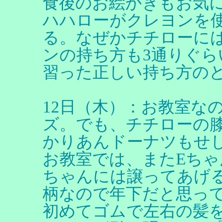
食後のお絵かきもお気
ハハローがクレヨンを
る。なぜかチチローに
ンの持ち方も3通りぐ
習った正しい持ち方の
12日（木）：お教室な
ズ。でも、チチローの
かりあんドーナツもせ
お教室では、またEちゃ
ちゃんには譲ってあげ
柄なので年下だと思っ
初めてゴムで左右の髪