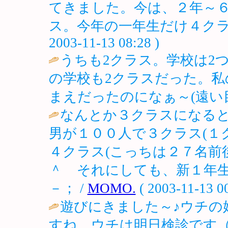
てきました。今は、２年～
ス。今年の一年生だけ４クラ
2003-11-13 08:28 )
うちも2クラス。学校は2
の学校も2クラスだった。私
まえだったのになぁ～(遠い目
なんとか３クラスになる
男が１００人で３クラス(１
４クラス(こっちは２７名前
＾ゞそれにしても、新１年
－； /
MOMO.
( 2003-11-13 00
遊びにきました～♪ウチの
すね、ウチは明日検診です