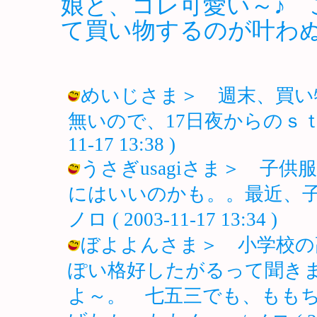
娘と、コレ可愛い～♪ 
て買い物するのが叶わ
めいじさま＞ 週末、買い
無いので、17日夜からのｓｔａｒ
11-17 13:38 )
うさぎusagiさま＞ 子
にはいいのかも。。最近、子
ノロ ( 2003-11-17 13:34 )
ぼよよんさま＞ 小学校の
ぽい格好したがるって聞き
よ～。 七五三でも、もも