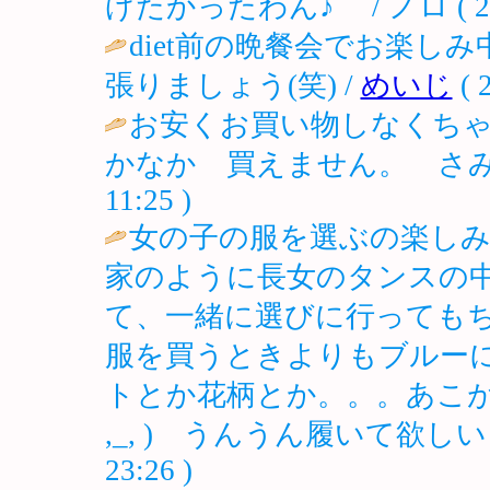
げたかったわん♪ / ノロ ( 2003-
diet前の晩餐会でお楽し
張りましょう(笑) /
めいじ
( 
お安くお買い物しなくち
かなか 買えません。 さみ
11:25 )
女の子の服を選ぶの楽し
家のように長女のタンスの
て、一緒に選びに行っても
服を買うときよりもブルー
トとか花柄とか。。。あこがれるわぁ。ス
,_, ) うんうん履いて欲し
23:26 )