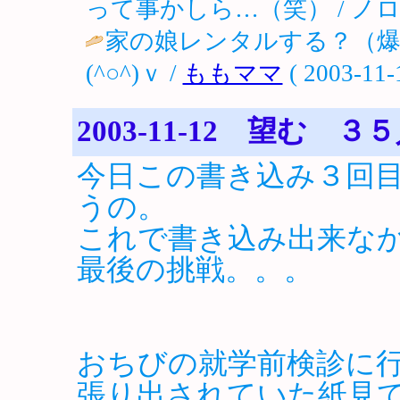
って事かしら…（笑） / ノロ ( 200
家の娘レンタルする？（
(^○^)ｖ /
ももママ
( 2003-11-
2003-11-12 望む 
今日この書き込み３回
うの。
これで書き込み出来な
最後の挑戦。。。
おちびの就学前検診に
張り出されていた紙見