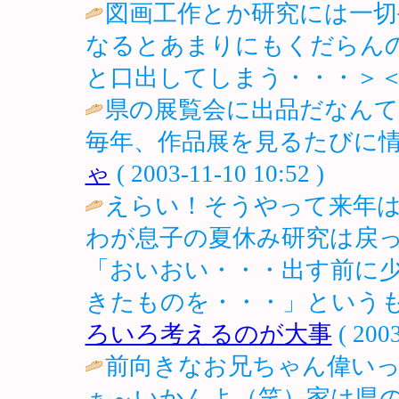
図画工作とか研究には一切
なるとあまりにもくだらん
と口出してしまう・・・＞＜
県の展覧会に出品だなん
毎年、作品展を見るたびに情
ゃ
( 2003-11-10 10:52 )
えらい！そうやって来年
わが息子の夏休み研究は戻
「おいおい・・・出す前に
きたものを・・・」というも
ろいろ考えるのが大事
( 2003
前向きなお兄ちゃん偉いっ
ぁ～いかんよ（笑）家は県