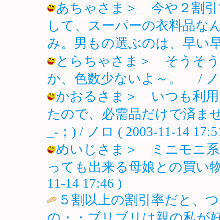
あちゃさま＞ 今や２割引
して、スーパーの衣料品な
み。男もの選ぶのは、早い早い！ / ノ
とらちゃさま＞ そうそう
か、色数少ないよ～。 / ノロ ( 20
かおるさま＞ いつも利用
たので、必需品だけで済ませ
_-；) / ノロ ( 2003-11-14 17:51
めいじさま＞ ミニモニ系
っても出来る母娘との買い物って
11-14 17:46 )
５割以上の割引率だと、つ
の・・ブリブリは親の私が好