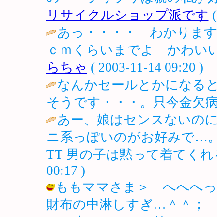
リサイクルショップ派です
(
あっ・・・・ わかります
ｃｍくらいまでよ かわいい
らちゃ
( 2003-11-14 09:20 )
なんかセールとかになる
そうです・・・。只今金欠病
あー、娘はセンスないのに
ニ系っぽいのがお好みで…
TT 男の子は黙って着てくれ
00:17 )
ももママさま＞ へへへっ
財布の中淋しすぎ…＾＾；