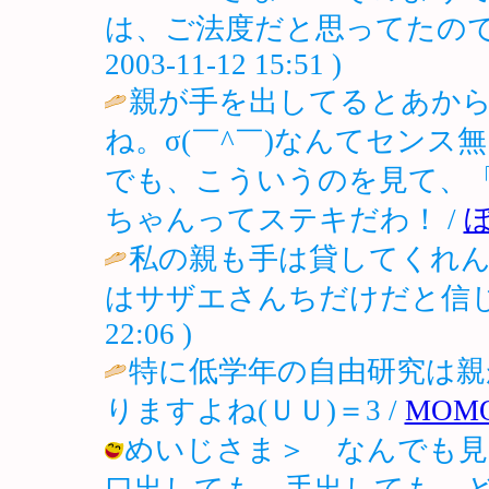
は、ご法度だと思ってたのでち
2003-11-12 15:51 )
親が手を出してるとあか
ね。σ(￣^￣)なんてセン
でも、こういうのを見て、
ちゃんってステキだわ！ /
私の親も手は貸してくれ
はサザエさんちだけだと信じ
22:06 )
特に低学年の自由研究は親
りますよね(ＵＵ)＝3 /
MOMO
めいじさま＞ なんでも見
口出しても、手出しても、