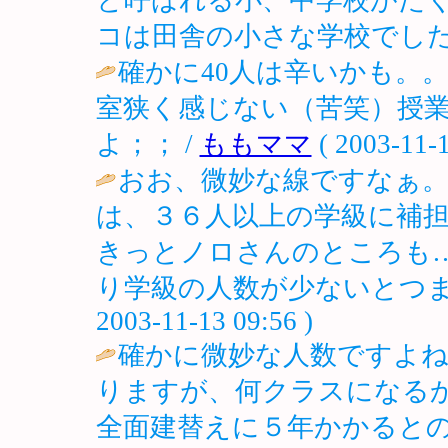
コは田舎の小さな学校でしたが…。 / 
確かに40人は辛いかも。
室狭く感じない（苦笑）授
よ；； /
ももママ
( 2003-11-1
おお、微妙な線ですなぁ。
は、３６人以上の学級に補
きっとノロさんのところも
り学級の人数が少ないとつま
2003-11-13 09:56 )
確かに微妙な人数ですよね
りますが、何クラスになる
全面建替えに５年かかると