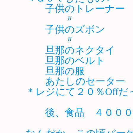
子供のトレーナー ２
〃 ２９０
子供のズボン １
〃 ３９０
旦那のネクタイ ４
旦那のベルト ３
旦那の服 ３９
あたしのセータ
＊レジにて２０％Offだ
後、食品 ４０００