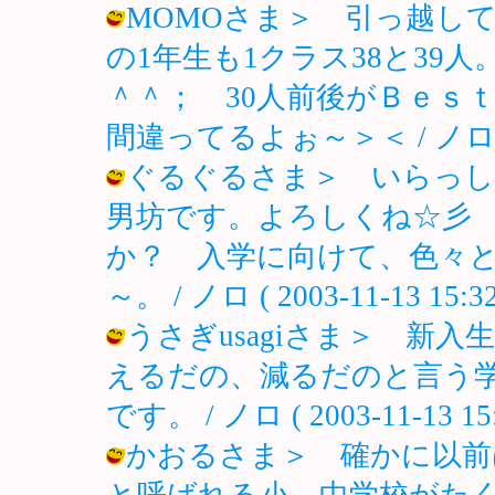
MOMOさま＞ 引っ越し
の1年生も1クラス38と39
＾＾； 30人前後がＢｅｓ
間違ってるよぉ～＞＜ / ノロ ( 200
ぐるぐるさま＞ いらっし
男坊です。よろしくね☆彡
か？ 入学に向けて、色々
～。 / ノロ ( 2003-11-13 15:32
うさぎusagiさま＞ 新
えるだの、減るだのと言う
です。 / ノロ ( 2003-11-13 15:
かおるさま＞ 確かに以前
と呼ばれる小、中学校がた