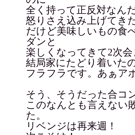
全く持って正反対なん
怒りさえ込み上げてきたよ.
だけど美味しいもの食
ダンと
楽しくなってきて2次会
結局家にたどり着いたのは朝
フラフラです。あぁアホ..
そう、そうだった合コ
このなんとも言えない
た。
リベンジは再来週！