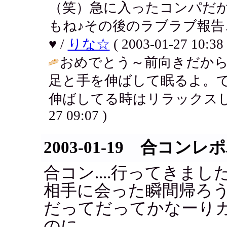
（笑）急に入ったコンパだ
もね♪その後のラブラブ報
♥ /
りな☆
( 2003-01-27 10:38 
おめでとう～前向きだか
足と手を伸ばして眠るよ。
伸ばしてる時はリラックスし
27 09:07 )
2003-01-19 合コン
合コン....行ってきまし
相手に会った瞬間帰ろ
だってだってかなーり
のに