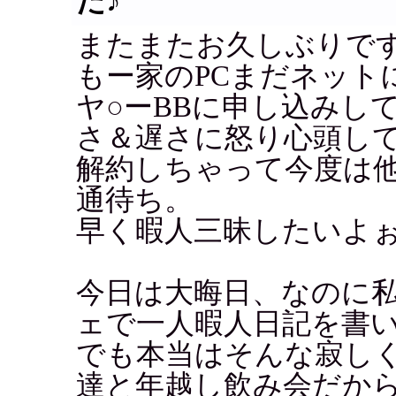
た♪
またまたお久しぶりで
もー家のPCまだネット
ヤ○ーBBに申し込みし
さ＆遅さに怒り心頭し
解約しちゃって今度は
通待ち。
早く暇人三昧したいよ
今日は大晦日、なのに
ェで一人暇人日記を書いて
でも本当はそんな寂し
達と年越し飲み会だから