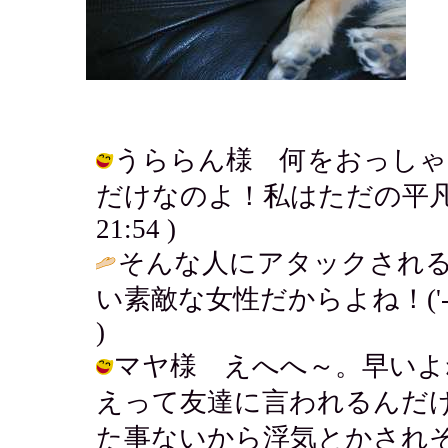
うららん様 何をおっしゃ
だけなのよ！私はただの平凡な人だよ
21:54 )
そんな人にアタックされ
い素敵な女性だからよね！('-'
)
マヤ様 えへへ～。早いよ
えって友達に言われるんだけ
た事ないから浮気とかされ