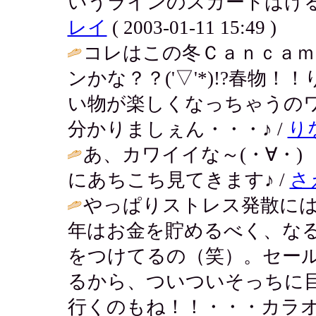
いうラインのスカートはける
レイ
( 2003-01-11 15:49 )
コレはこの冬Ｃａｎｃａ
ンかな？？('▽'*)!?春物
い物が楽しくなっちゃうの
分かりましぇん・・・♪ /
り
あ、カワイイな～(・∀・
にあちこち見てきます♪ /
さ
やっぱりストレス発散に
年はお金を貯めるべく、な
をつけてるの（笑）。セー
るから、ついついそっちに
行くのもね！！・・・カラオ