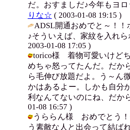
だ。おすましだ♪今年もヨロ
りな☆
( 2003-01-08 19:15 )
ADSL開通おめでと～！
♪そういえば、家紋を入れら
2003-01-08 17:05 )
torico様 着物可愛い
めちゃ怒ってたんだ。だか
ら毛伸び放題だよ。う～ん
かはあるよー。しかも自分
利なんてないのにね、だから全然
01-08 16:57 )
うららん様 おめでとう！
う素敵な人と出会って結ば