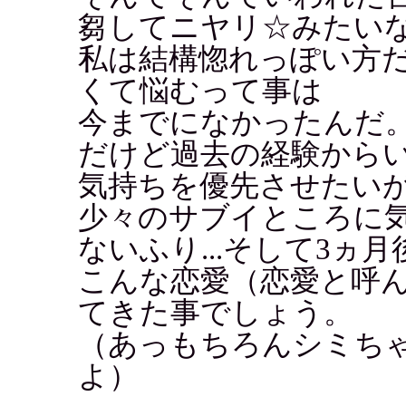
芻してニヤリ☆みたい
私は結構惚れっぽい方
くて悩むって事は
今までになかったんだ
だけど過去の経験から
気持ちを優先させたい
少々のサブイところに
ないふり...そして3ヵ
こんな恋愛（恋愛と呼
てきた事でしょう。
（あっもちろんシミち
よ）