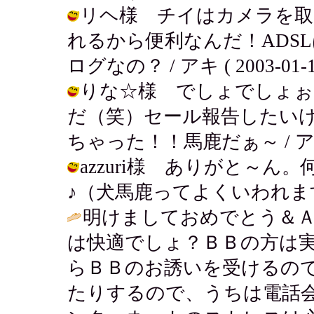
リヘ様 チイはカメラを取
れるから便利なんだ！ADS
ログなの？ / アキ ( 2003-01-10
りな☆様 でしょでしょぉ
だ（笑）セール報告したい
ちゃった！！馬鹿だぁ～ / アキ ( 20
azzuri様 ありがと～ん
♪（犬馬鹿ってよくいわれます...） /
明けましておめでとう＆Ａ
は快適でしょ？ＢＢの方は
らＢＢのお誘いを受けるの
たりするので、うちは電話