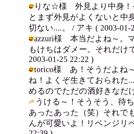
りな☆様 外見より中身！
とまず外見がよくないと中身を
切ない....。 / アキ ( 2003-01-25
azzuri様 本当だよね
もけちはダメー。それだけでち
2003-01-25 22:22 )
torico様 あ！そうだ
ね！よくぞ生きておられた..
めるのでただの酒好きなだけだよ！ / 
うける～！そうそう、待
あったあった（笑）それで
んが可愛いよ！リベンジリベ
22:39 )