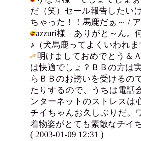
だ（笑）セール報告したい
ちゃった！！馬鹿だぁ～ / アキ ( 20
azzuri様 ありがと～ん
♪（犬馬鹿ってよくいわれます...） /
明けましておめでとう＆Ａ
は快適でしょ？ＢＢの方は
らＢＢのお誘いを受けるの
たりするので、うちは電話
ンターネットのストレスは
チイちゃんお久しぶりだ。
着物姿がとても素敵なチイちゃ
( 2003-01-09 12:31 )