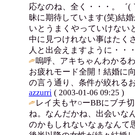
応なのね、全く・・・。゛(
昧に期待しています(笑)結
いとうまくやっていけない
中に見つけれない事はたく
人と出会えますように・・・♪
嗚呼、アキちゃんわかるわ・
お疲れモード全開！結婚に
の言う通り、条件が絞れるお
azzurri
( 2003-01-06 09:25 )
レイ夫もヤ○ーBBにブチ
ね。なんだかね、出会いな
のかもしれないなぁなんて思