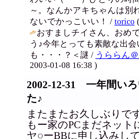
～。なんかアキちゃんは別
ないでかっこいい！ /
torico
(
おすましチイさん、おめ
う♪今年とっても素敵な出会
も・・・？＜謎 /
うららん＠
2003-01-08 16:38 )
2002-12-31 一年
た♪
またまたお久しぶりで
もー家のPCまだネット
ヤ○ーBBに申し込みし