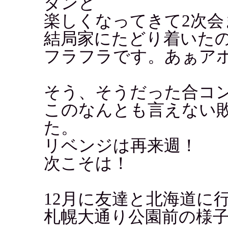
ダンと
楽しくなってきて2次会
結局家にたどり着いたのは朝
フラフラです。あぁアホ..
そう、そうだった合コ
このなんとも言えない
た。
リベンジは再来週！
次こそは！
12月に友達と北海道に
札幌大通り公園前の様子