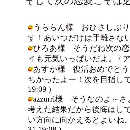
そして次の恋愛こそは
うららん様 おひさしぶり
す！あいつだけは手離さないで～！ / 
ひろあ様 そうだね次の恋
イも元気いっぱいだよ。 / アキ ( 2
あすか様 復活おめでとう
ちかったよー！次を目指してがんばる
19:09 )
azzurri様 そうなのよ
考えた結果だから後悔はしてな
い方向に向かえるとよいね。応援し
31 19:08 )