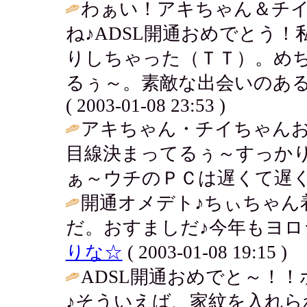
わぁい！アキちゃん＆チ
ね♪ADSL開通おめでとう
りしちゃった（ＴＴ）。め
るぅ～。素敵な出会いのある
( 2003-01-08 23:53 )
アキちゃん・チイちゃんお
目線決まってるぅ～すっか
ぁ～ウチのＰＣは遅くて遅くて
開通オメデト♪ちぃちゃん
だ。おすましだ♪今年もヨロ
りな☆
( 2003-01-08 19:15 )
ADSL開通おめでと～！
♪そういえば、家紋を入れら