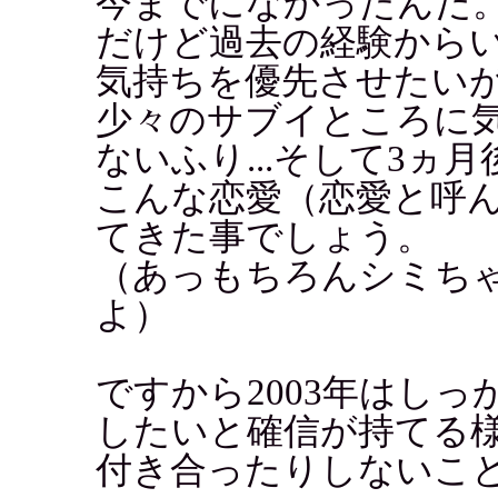
今までになかったんだ
だけど過去の経験から
気持ちを優先させたい
少々のサブイところに
ないふり...そして3ヵ
こんな恋愛（恋愛と呼
てきた事でしょう。
（あっもちろんシミち
よ）
ですから2003年はし
したいと確信が持てる
付き合ったりしないこ