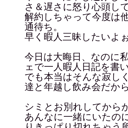
さ＆遅さに怒り心頭し
解約しちゃって今度は
通待ち。
早く暇人三昧したいよ
今日は大晦日、なのに
ェで一人暇人日記を書いて
でも本当はそんな寂し
達と年越し飲み会だから
シミとお別れしてから
あんなに一緒にいたの
りきっぱり切れちゃう