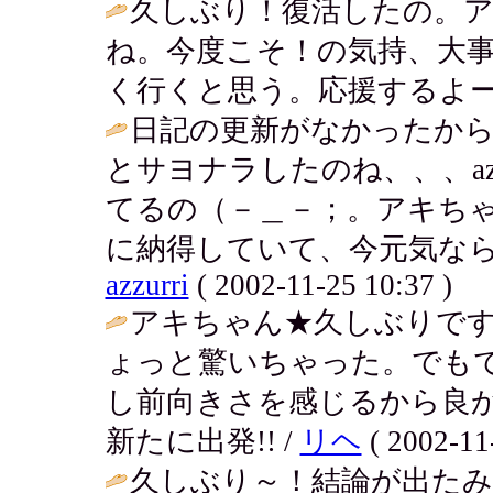
久しぶり！復活したの。
ね。今度こそ！の気持、大
く行くと思う。応援するよー
日記の更新がなかったか
とサヨナラしたのね、、、az
てるの（－＿－；。アキち
に納得していて、今元気なら
azzurri
( 2002-11-25 10:37 )
アキちゃん★久しぶりで
ょっと驚いちゃった。でも
し前向きさを感じるから良
新たに出発!! /
リヘ
( 2002-11
久しぶり～！結論が出た