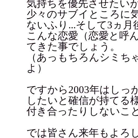
気持ちを優先させたい
少々のサブイところに
ないふり...そして3ヵ
こんな恋愛（恋愛と呼
てきた事でしょう。
（あっもちろんシミち
よ）
ですから2003年はし
したいと確信が持てる
付き合ったりしないこ
では皆さん来年もよろ