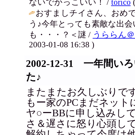
ないでかっこいい！ /
torico
(
おすましチイさん、おめ
う♪今年とっても素敵な出会
も・・・？＜謎 /
うららん＠
2003-01-08 16:38 )
2002-12-31 一年
た♪
またまたお久しぶりで
もー家のPCまだネット
ヤ○ーBBに申し込みし
さ＆遅さに怒り心頭し
解約しちゃって今度は