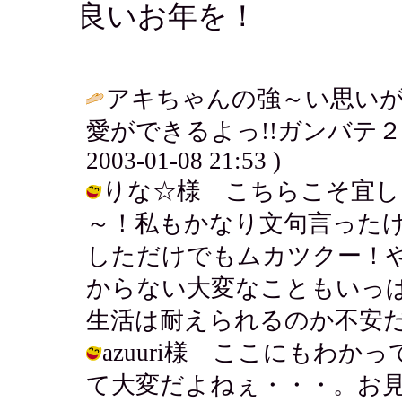
良いお年を！
アキちゃんの強～い思い
愛ができるよっ!!ガンバテ２
2003-01-08 21:53 )
りな☆様 こちらこそ宜し
～！私もかなり文句言った
しただけでもムカツクー！
からない大変なこともいっ
生活は耐えられるのか不安だよ。 / ア
azuuri様 ここにもわ
て大変だよねぇ・・・。お