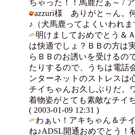
ちゃった！！馬鹿だぁ～ / アキ ( 20
azzuri様 ありがと～ん
♪（犬馬鹿ってよくいわれます...） /
明けましておめでとう＆Ａ
は快適でしょ？ＢＢの方は
らＢＢのお誘いを受けるの
たりするので、うちは電話
ンターネットのストレスは
チイちゃんお久しぶりだ。
着物姿がとても素敵なチイちゃ
( 2003-01-09 12:31 )
わぁい！アキちゃん＆チ
ね♪ADSL開通おめでとう