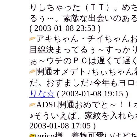
りしちゃった（ＴＴ）。め
るぅ～。素敵な出会いのある
( 2003-01-08 23:53 )
アキちゃん・チイちゃんお
目線決まってるぅ～すっか
ぁ～ウチのＰＣは遅くて遅くて
開通オメデト♪ちぃちゃん
だ。おすましだ♪今年もヨロ
りな☆
( 2003-01-08 19:15 )
ADSL開通おめでと～！
♪そういえば、家紋を入れら
2003-01-08 17:05 )
torico様 着物可愛い