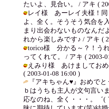
たいよ、見合い。 / アキ ( 2003-0
レイ様 あーレイ夫様！同
よ、全く。そうそう気合を
まり出会わないものなんだ
れから楽しみです♪ / アキ ( 2003-
torico様 分かる～？
ってくれて。 / アキ ( 2003-01-0
えみり様 あけましておめ
( 2003-01-08 16:00 )
『アキちゃん♥』おめでとう！
ｂはうちも主人が文句言い
応なのね、全く・・・。゛(
昧に期待しています(笑)結