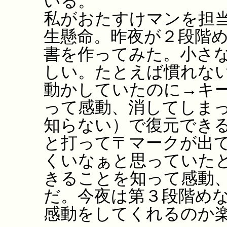
いる。
私がおたすけマンを担
生懸命。昨夜が２段階
書を作ってみた。小さ
しい。たとえば慣れな
動かしていたのに→キ
って感動、消してしま
知らない）で復元でき
と打って〒マークが出
くいなぁと思っていた
きることを知って感動
だ。今夜は第３段階め
感動をしてくれるのか