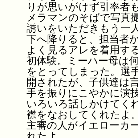
りが思いがけず引率者
メラマンのそばで写真
誘いをいただきもう一
下へ降りると、担当者
よく見るアレを着用す
初体験。ミーハー母は
をとってしまった。選
開されたが、子供達は
手を振りにこやかに演
いろいろ話しかけてく
襟をなおしてくれたよ
主審の人がイエローカ
れたよ。