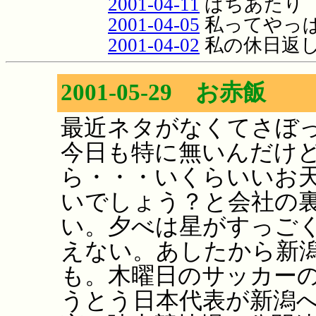
2001-04-11
ばちあたり
2001-04-05
私ってやっ
2001-04-02
私の休日返
2001-05-29 お赤飯
最近ネタがなくてさぼ
今日も特に無いんだけ
ら・・・いくらいいお
いでしょう？と会社の
い。夕べは星がすっご
えない。あしたから新
も。木曜日のサッカー
うとう日本代表が新潟