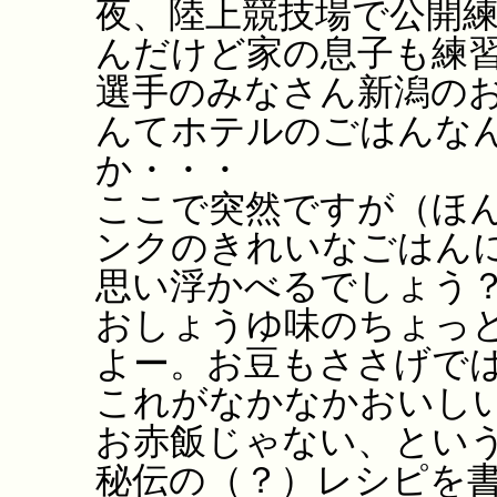
夜、陸上競技場で公開
んだけど家の息子も練
選手のみなさん新潟の
んてホテルのごはんな
か・・・
ここで突然ですが（ほ
ンクのきれいなごはん
思い浮かべるでしょう
おしょうゆ味のちょっ
よー。お豆もささげで
これがなかなかおいし
お赤飯じゃない、とい
秘伝の（？）レシピを