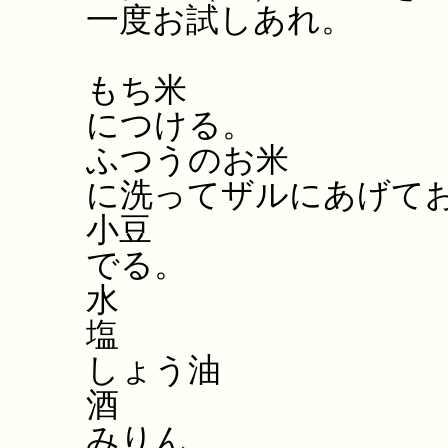
一度お試しあれ。
もち米 ３
につける。
ふつうのお米 
に洗ってザルにあげて
小豆 1/2
でる。
水 ５と1
塩 小1
しょう油 
酒 大
みりん 