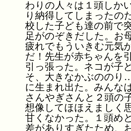
わりの人々は１頭しか
り納得してしまったの
校した子ども達の前で
足がのぞきだした。お
疲れでもういきむ元気
だ！先生が赤ちゃんを
引っ張った。ネコが子
そ、大きなかぶののり
に生まれ出た。みんな
さんやぎさんと２頭の
想像してほほえましく
甘くなかった。１頭め
差がありすぎたため、