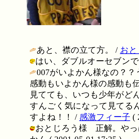
あと、襟の立て方。 /
おと
はい、ダブルオーセブンです。 / い
007がいよかん様なの？
感動もいよかん様の感動も
見てても、いつも少年がど
すんごく気になって見てる
すよね！！ /
感激フィー子
( 
おとじろう様 正解。やっぱ