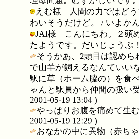
理母問題。むずかしいです。 / いよか
えむ様 人間の力ではどう
わいそうだけど。 / いよかん ( 200
JAI様 こんにちわ。２
たようです。だいじょうぶ！ / いよか
そうかあ、2頭目は認めら
で山羊が飼えるなんていい
駅に草（ホーム脇の）を食
ゃんと駅員から仲間の扱い受
2001-05-19 13:04 )
やっぱりお腹を痛めて生む
2001-05-19 12:29 )
おなかの中に異物（赤ち