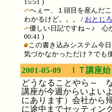
15:51 )
へぇー、１頭目を産んだ
わかるけど。。。 /
おとじ
優しい日記ですね～♪ 心が
00:41 )
この書き込みシステム今日
気づかなかっただけ？でも便利！ / い
2001-05-09 ＩＴ講
どうなることやら～ 
講座が今週からいよい
にあります）会社から
に途中までセッティン