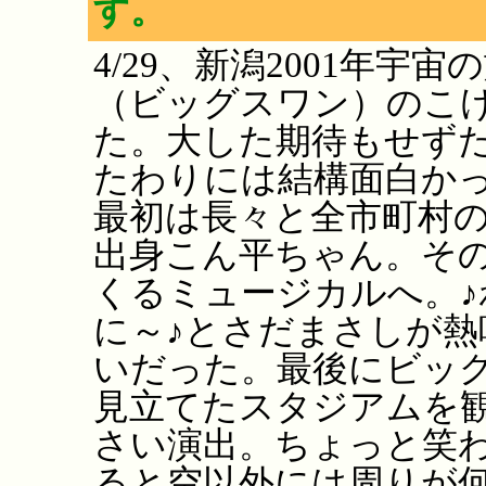
す。
4/29、新潟2001年
（ビッグスワン）のこ
た。大した期待もせず
たわりには結構面白か
最初は長々と全市町村
出身こん平ちゃん。そ
くるミュージカルへ。
に～♪とさだまさしが熱
いだった。最後にビッ
見立てたスタジアムを
さい演出。ちょっと笑
ると空以外には周りが