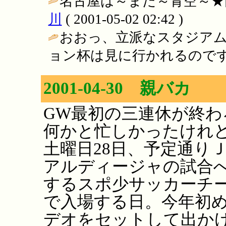
名古屋は～まだ～青空～★
川
( 2001-05-02 02:42 )
おおっ、立派なスタジア
ョン杯は見に行かれるのです
2001-04-30 親バカ
GW最初の三連休が終わ
何かと忙しかったけれ
土曜日28日、予定通り
アルディージャの試合
するスポ少サッカーチ
で入場する日。今年初
デオをセットして出か