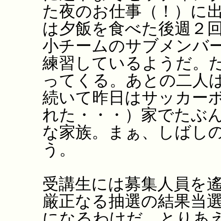
た夜のお仕事（！）に
は夕飯を食べた後週２
小チームのサブメンバ
練習しているようだ。
ってくる。あとの二人
続いて昨日はサッカー
れた・・・）家でたぶ
な家族。まぁ、しばし
う。
受講生には募集人員を
厳正なる抽選の結果当
になるわけだ。とりあ