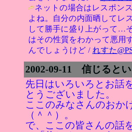
ネットの場合はレスポンス
よね。自分の内面晒してレ
して勝手に盛り上がって…
はその性質をわかって悪用
んでしょうけど /
れすた@P
2002-09-11 信じる
先日はいろいろとお話
とうございました。
ここのみなさんのおか
（＾＾）。
で、ここの皆さんの話