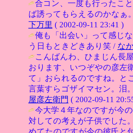
合コン、一度も行ったこ
ば誘ってもらえるのかなぁ。
下万里
( 2002-09-11 23:41 )
俺も「出会い」って感じ
う日もときどきあり笑 /
な
こんばんわ、ひまじん長
おります、いつぞやの彦左
て」おられるのですね。と
言葉すらゴザイマセン。泪。
屋彦左衛門
( 2002-09-11 20:55
今大学４年なのですが今の
対しての考えが子供でした
めてたのですが今の彼氏と