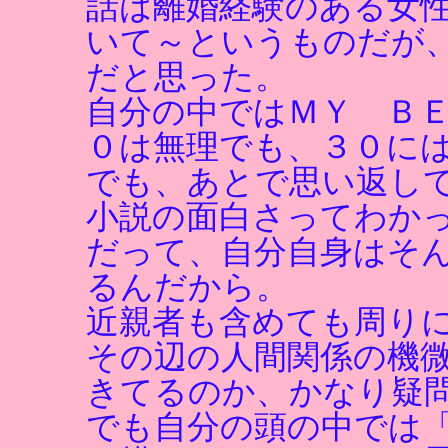
話は離婚経験のある女
いて～というものだが
だと思った。
自分の中ではＭＹ Ｂ
０は無理でも、３０に
でも、あとで思い返し
小説の面白さってわか
だって、自分自身はそ
るんだから。
近親者も含めても周り
その辺の人間関係の機
きてるのか、かなり疑
でも自分の頭の中では