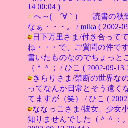
14 00:04 )
へ～( ´∀｀) 読書の
なぁ・・・。 /
mika
( 2002-09
日下万里さま/付き合って
ね・・・で、ご質問の件で
書いたものなのでちょっと
（＾＾； / ひこ ( 2002-09-13 2
きらりさま/禁断の世界な
ってなんか日常とそう遠く
てますが（笑） / ひこ ( 2002-09
ななっこさま/彼女、少女
知りませんでした（＾＾；。コ