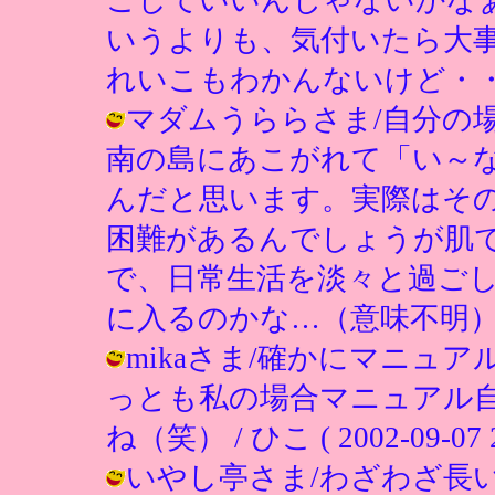
いうよりも、気付いたら大
れいこもわかんないけど・・・
マダムうららさま/自分の
南の島にあこがれて「い～
んだと思います。実際はそ
困難があるんでしょうが肌
で、日常生活を淡々と過ご
に入るのかな…（意味不明） / ひこ (
mikaさま/確かにマニュ
っとも私の場合マニュアル
ね（笑） / ひこ ( 2002-09-07 2
いやし亭さま/わざわざ長