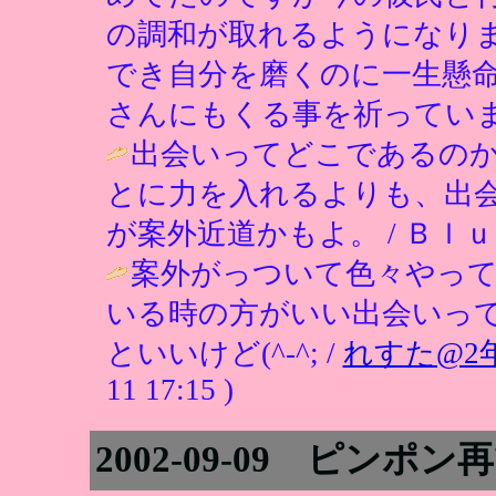
の調和が取れるようになり
でき自分を磨くのに一生懸
さんにもくる事を祈っていま
出会いってどこであるの
とに力を入れるよりも、出
が案外近道かもよ。 / Ｂｌｕｅ ( 20
案外がっついて色々やっ
いる時の方がいい出会いっ
といいけど(^-^; /
れすた@2
11 17:15 )
2002-09-09 ピンポン