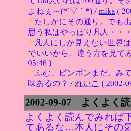
て100人いれば100通り。
よねぇ～(*´▽｀*) /
mika
( 20
たしかにその通り。でも
思う私はやっぱり凡人・・・
凡人にしか見えない世界は
でいいから、違う方を見てみ
05:46 )
ふむ。ピンポンまだ、み
味あるの？ /
れいこ
( 2002-09
2002-09-07 よくよ
よくよく読んでみれば
てあるな…本人にその