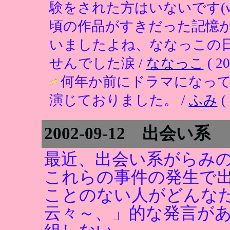
験をされた方はいないです(
頃の作品がすきだった記憶が
いましたよね、ななっこの
せんでした涙 /
ななっこ
( 20
何年か前にドラマになっ
演じておりました。 /
ふみ
( 
2002-09-12 出会い系
最近、出会い系がらみ
これらの事件の発生で
ことのない人がどんな
云々～、」的な発言が