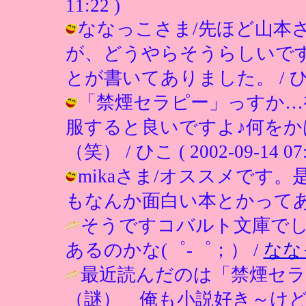
11:22 )
ななっこさま/先ほど山本
が、どうやらそうらしいで
とが書いてありました。 / ひこ ( 2
「禁煙セラピー」っすか…
服すると良いですよ♪何を
（笑） / ひこ ( 2002-09-14 07:
mikaさま/オススメです。
もなんか面白い本とかってある？ / ひ
そうですコバルト文庫で
あるのかな(゜-゜；） /
なな
最近読んだのは「禁煙セ
（謎） 俺も小説好き～けど