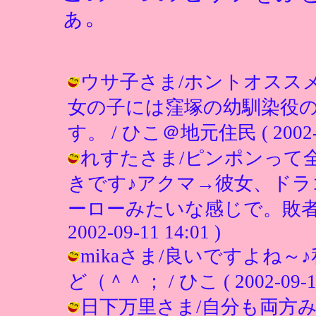
ぁ。
ウサ子さま/ホントオスス
女の子には窪塚の幼馴染役の
す。 / ひこ＠地元住民 ( 2002-09
れすたさま/ピンポンって
きです♪アクマ→彼女、ド
ーローみたいな感じで。敗者に
2002-09-11 14:01 )
mikaさま/良いですよね
ど（＾＾； / ひこ ( 2002-09-11 
日下万里さま/自分も両方み