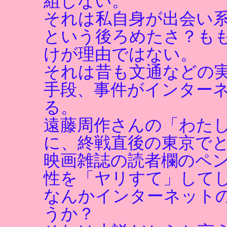
組しない。
それは私自身が出会い
という後ろめたさ？も
けが理由ではない。
それは昔も文通などの
手段、事件がインター
る。
遠藤周作さんの「わた
に、終戦直後の東京で
映画雑誌の読者欄のペ
性を「ヤリすて」して
なんかインターネット
うか？