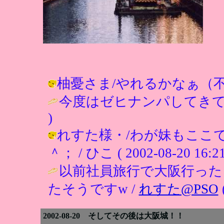
柚憂さま/やれるかなぁ（不安） / ひ
今度はゼヒナンパしてきて
)
れすた様・/わが妹もここ
＾； / ひこ ( 2002-08-20 16:21
以前社員旅行で大阪行った
たそうですw /
れすた@PSO
2002-08-20 そしてその後は大阪城！！