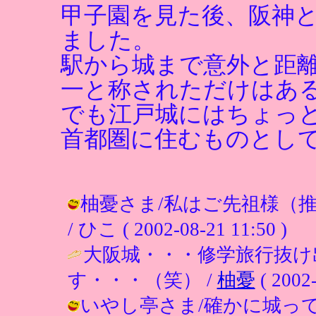
甲子園を見た後、阪神
ました。
駅から城まで意外と距
一と称されただけはあ
でも江戸城にはちょっ
首都圏に住むものとし
柚憂さま/私はご先祖様（
/ ひこ ( 2002-08-21 11:50 )
大阪城・・・修学旅行抜け
す・・・（笑） /
柚憂
( 2002-
いやし亭さま/確かに城っ