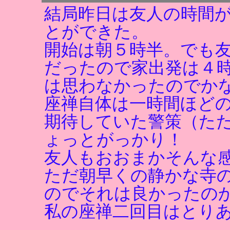
結局昨日は友人の時間
とができた。
開始は朝５時半。でも
だったので家出発は４
は思わなかったのでか
座禅自体は一時間ほど
期待していた警策（た
ょっとがっかり！
友人もおおまかそんな
ただ朝早くの静かな寺
のでそれは良かったの
私の座禅二回目はとり