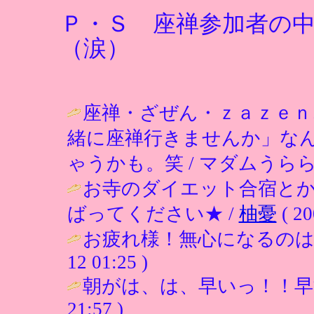
Ｐ・Ｓ 座禅参加者の
（涙）
座禅・ざぜん・ｚａｚｅｎ
緒に座禅行きませんか」な
ゃうかも。笑 / マダムうらら ( 200
お寺のダイエット合宿と
ばってください★ /
柚憂
( 20
お疲れ様！無心になるのは
12 01:25 )
朝がは、は、早いっ！！早
21:57 )