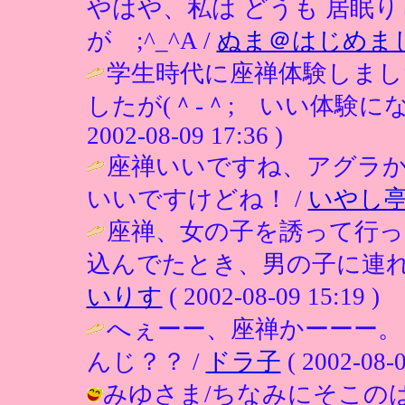
やはや、私は どうも 居眠
が ;^_^A /
ぬま＠はじめま
学生時代に座禅体験しまし
したが(＾-＾; いい体験に
2002-08-09 17:36 )
座禅いいですね、アグラ
いいですけどね！ /
いやし
座禅、女の子を誘って行っ
込んでたとき、男の子に連れ
いりす
( 2002-08-09 15:19 )
へぇーー、座禅かーーー
んじ？？ /
ドラ子
( 2002-08-0
みゆさま/ちなみにそこの