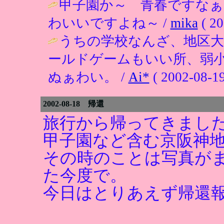
甲子園か～ 青春ですな
わいいですよね～ /
mika
( 20
うちの学校なんざ、地区大
ールドゲームもいい所、弱
ぬぁわい。 /
Ai*
( 2002-08-19
2002-08-18 帰還
旅行から帰ってきまし
甲子園など含む京阪神
その時のことは写真が
た今度で。
今日はとりあえず帰還