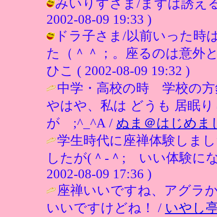
みいりすさま/まずは誘える
2002-08-09 19:33 )
ドラ子さま/以前いった時
た（＾＾；。座るのは意外と
ひこ ( 2002-08-09 19:32 )
中学・高校の時 学校の方
やはや、私は どうも 居眠
が ;^_^A /
ぬま＠はじめま
学生時代に座禅体験しまし
したが(＾-＾; いい体験に
2002-08-09 17:36 )
座禅いいですね、アグラ
いいですけどね！ /
いやし