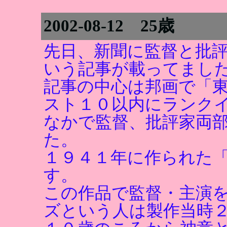
2002-08-12 25歳
先日、新聞に監督と批
いう記事が載ってまし
記事の中心は邦画で「
スト１０以内にランク
なかで監督、批評家両
た。
１９４１年に作られた
す。
この作品で監督・主演
ズという人は製作当時