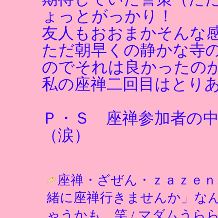
ょっとがっかり！
友人もおおまかそんな
ただ朝早くの静かな寺
のでそれは良かったの
私の座禅二回目はとり
Ｐ・Ｓ 座禅参加者の
（涙）
座禅・ざぜん・ｚａｚｅｎ
緒に座禅行きませんか」な
ゃうかも。笑 / マダムうらら ( 200