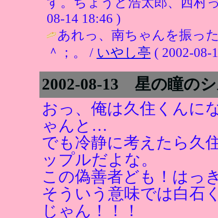
す。ちょうど浩太郎、西村って感じ
08-14 18:46 )
あれっ、南ちゃんを振っ
＾；。 /
いやし亭
( 2002-08-1
2002-08-13 星の瞳の
おっ、俺は久住くんに
ゃんと…
でも冷静に考えたら久
ップルだよな。
この偽善者ども！はっ
そういう意味では白石
じゃん！！！