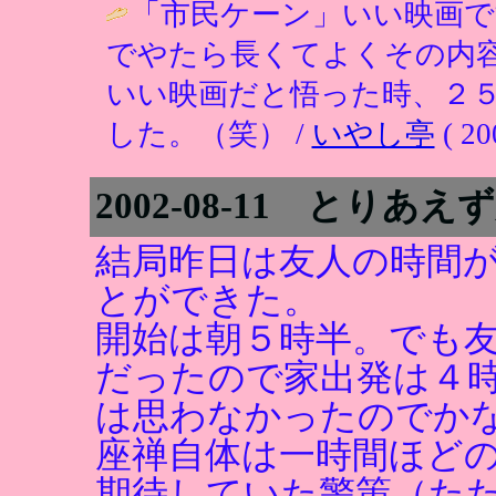
「市民ケーン」いい映画
でやたら長くてよくその内
いい映画だと悟った時、２
した。（笑） /
いやし亭
( 20
2002-08-11 とり
結局昨日は友人の時間
とができた。
開始は朝５時半。でも
だったので家出発は４
は思わなかったのでか
座禅自体は一時間ほど
期待していた警策（た