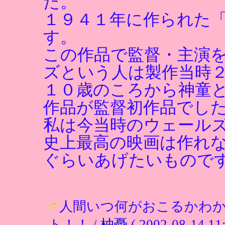
た。
１９４１年に作られた
す。
この作品で監督・主演
ズという人は製作当時
１０歳のころから神童
作品が監督初作品でし
私は今当時のウェール
史上最高の映画は作れ
ぐらいあげたいもので
人間いつ何がおこるかわ
ト！！ /
柚憂
( 2002-08-14 11: