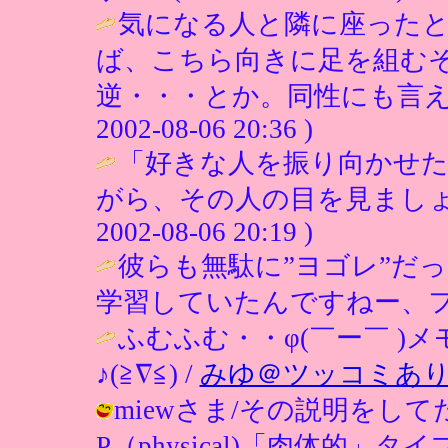
気になる人と隣に座った
ば、こちら向きに足を組む
逆・・・とか。同性にも言え
2002-08-06 20:36 )
「好きな人を振り向かせ
がら、その人の目を見ましょ
2002-08-06 20:19 )
彼らも無駄に”ヨゴレ”だ
学習していたんですねー、フ
ふむふむ・・φ(￣ー￣ )
♪(≧∇≦) /
みゆ＠ツッコミあ
miewさま/その説明をし
P（physical)「肉体的」タイ