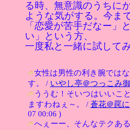
る時、無意識のうちに
ような気がする。今まで
「恋愛が苦手だなー」
い」という方、
一度私と一緒に試してみ
女性は男性の利き腕では
す。 /
いやし亭＠つっこみ
ううむ！そいつはいいこと
ますわねぇ～。 /
蒼花＠罠
07 00:06 )
へぇーー、そんなテクある