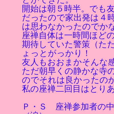
開始は朝５時半。でも
だったので家出発は４
は思わなかったのでか
座禅自体は一時間ほど
期待していた警策（た
ょっとがっかり！
友人もおおまかそんな
ただ朝早くの静かな寺
のでそれは良かったの
私の座禅二回目はとり
Ｐ・Ｓ 座禅参加者の