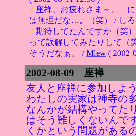
座禅、お疲れさま～。 に
は無理だな…。（笑） /
しろ
期待してたんですか（笑）
って誤解してみたりして（
そうだなぁ。 /
Miew
( 2002-0
2002-08-09 座禅
友人と座禅に参加しよ
わたしの実家は禅寺の
なんかが結構やってた
はそう難しくないんで
くかという問題がある