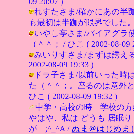
09 20:07 )
れすたさま/確かにあの半
も最初は半跏が限界でした。 / ひこ (
いやし亭さま/バイアグラ
（＾＾； / ひこ ( 2002-08-09 2
みいりすさま/まずは誘える
2002-08-09 19:33 )
ドラ子さま/以前いった時
た（＾＾；。座るのは意外と
ひこ ( 2002-08-09 19:32 )
中学・高校の時 学校の方
やはや、私は どうも 居眠
が ;^_^A /
ぬま＠はじめま