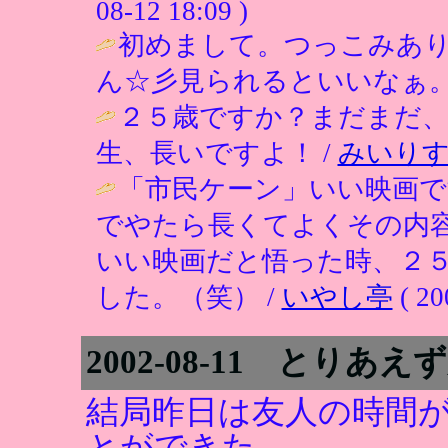
08-12 18:09 )
初めまして。つっこみあり
ん☆彡見られるといいなぁ。
２５歳ですか？まだまだ
生、長いですよ！ /
みいり
「市民ケーン」いい映画
でやたら長くてよくその内
いい映画だと悟った時、２
した。（笑） /
いやし亭
( 20
2002-08-11 とり
結局昨日は友人の時間
とができた。