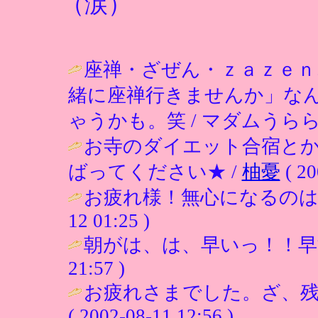
（涙）
座禅・ざぜん・ｚａｚｅｎ
緒に座禅行きませんか」な
ゃうかも。笑 / マダムうらら ( 200
お寺のダイエット合宿と
ばってください★ /
柚憂
( 20
お疲れ様！無心になるのは
12 01:25 )
朝がは、は、早いっ！！早
21:57 )
お疲れさまでした。ざ、残
( 2002-08-11 12:56 )