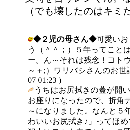
（でも壊したのはキミ
◆２児の母さん◆
可愛いお
う（＾＾；）５年ってこと
ー。ん～それは残念！ヨト
～＋;）ワリバシさんのお世話になって
07 01:23 )
うちはお尻拭きの蓋が開い
お座りになったので、折角
～になりました。なんと５
わいいお尻拭き♪」ってほ