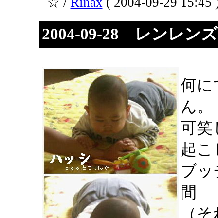
☆ /
Rinax
( 2004-09-29 15:45 
2004-09-28 レン
何に
ん。
可笑
起こ
ブッ
間
（そ