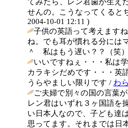
てみたら、レン君歯が生え
せんの。こうなってくるとち
2004-10-01 12:11 )
子供の英語って考えます
ね。でも耳が慣れる分には
＾ 私はもう遅い？？（笑） 
いいですねぇ・・・私は学
カラキシだめです・・・英
うらやましい限りです /
わ
ご夫婦で別々の国の言葉
レン君はいずれ３ヶ国語を
い日本人なので、子ども達
思ってます。それまでは日