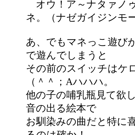
オウ！ア～ナタァノゥ
ネ。（ナゼガイジンモ
あ、でもマネっこ遊び
で遊んでしまうと
その前のスイッチはケ
（＾＾；Aハハハ。
他の子の哺乳瓶見て欲
音の出る絵本で
お馴染みの曲だと特に
るのは確か！