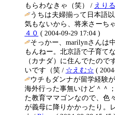
もらわなきゃ（笑） /
えり
うちは夫婦揃って日本語以
気もないから、将来さーちゃ
４０
( 2004-09-29 17:04 )
そっかー、marilynさ
もんねー。北京語で子育て
（カナダ）に住んでたので
いです（笑 /
☆えむ☆
( 2004
ウチもダンナが留学経験
海外行った事無いけど＾＾
た教育ママゴンなので、色
が義母に降りかかったり。