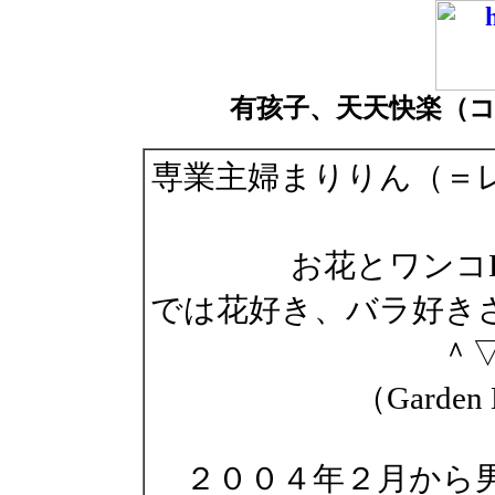
有孩子、天天快楽（
専業主婦まりりん（＝
お花とワンコ
では花好き、バラ好きさ
＾▽
（Garden 
２００４年２月から