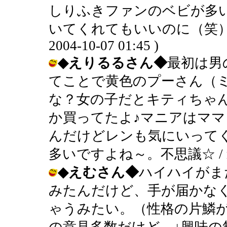
しりふきファンのベビが多
いてくれてもいいのに（笑）学会で
2004-10-07 01:45 )
◆えりるるさん◆
最初は男
てことで黄色のプーさん（
な？女の子だとキティちゃ
か買ってたよ♪マニアはマ
んだけどレンも気にいって
多いですよね～。不思議☆ / marilyn
◆えむさん◆
ハイハイがま
みたんだけど、手が届かな
ゃうみたい。（性格の片鱗
の意見多数だけど、↓興味の