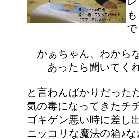
レ
も
で
かぁちゃん、わから
あったら聞いてくれ！
と言わんばかりだった
気の毒になってきたチ
ゴキゲン悪い時に差し
ニッコリな魔法の箱♪な