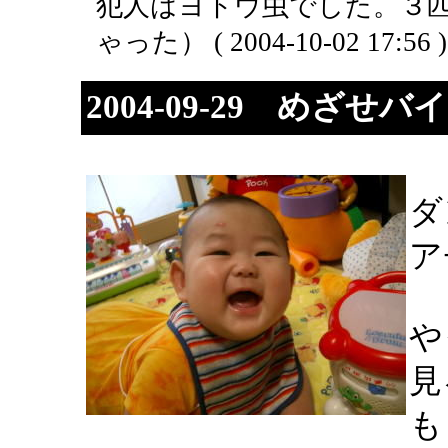
犯人はヨトウ虫でした。３匹
ゃった） ( 2004-10-02 17:56 )
2004-09-29 めざせ
ダ
ア
や
見
も