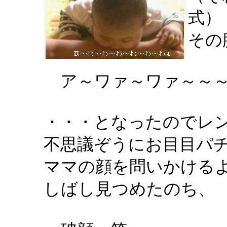
式）
その
ア～ワァ～ワァ～～～
・・・となったのでレ
不思議ぞうにお目目パチ
ママの顔を問いかける
しばし見つめたのち、