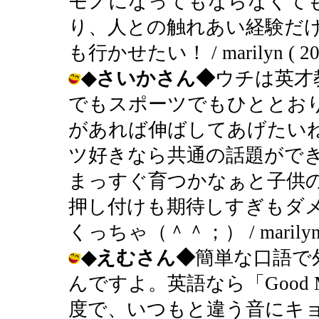
モノになってもならなくて
り、人との触れあい経験だ
も行かせたい！ / marilyn ( 2004
◆さいかさん◆
ウチは英才
でもスポーツでもひととお
があれば伸ばしてあげたい
ツ好きなら共通の話題がで
まっすぐ育つかなぁと子供
押し付けも期待しすぎもダ
くっちゃ（＾＾；） / marilyn ( 2
◆えむさん◆
簡単な口語で
んですよ。英語なら「Good Morni
度で、いつもと違う音にキ