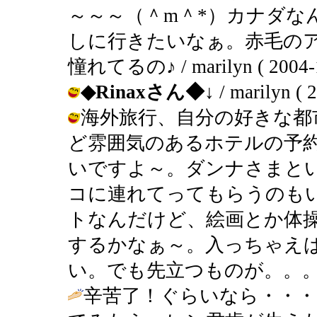
～～～（＾m＾*）カナダな
しに行きたいなぁ。赤毛の
憧れてるの♪ / marilyn ( 2004-10
◆Rinaxさん◆
↓ / marilyn ( 
海外旅行、自分の好きな都
ど雰囲気のあるホテルの予
いですよ～。ダンナさまと
コに連れてってもらうのも
トなんだけど、絵画とか体
するかなぁ～。入っちゃえ
い。でも先立つものが。。。（汗） / ma
辛苦了！ぐらいなら・・