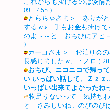
これからも掛けるのは愛情だけにさせ
09 17:58 )
とらちゃさま＞ ありがと
するｗ♪ 手もお金も掛け
のよ～～と、おちびにアピ－ル(^。^)
)
カーコさま＞ お泊り会の
長感じましたｗ。 / ノロ ( 2003-1
おちび、ニコニコで帰って
い いっぱい話して、Ｚｚｚ
いっぱい出来てよかったね
物足りないって 気持ち
と さみしいね。のびのび