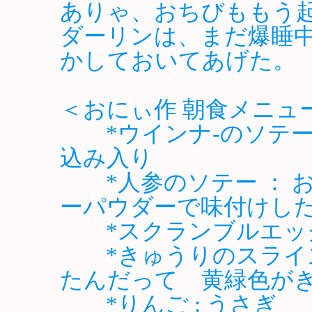
ありゃ、おちびももう
ダーリンは、まだ爆睡
かしておいてあげた。
＜おにぃ作 朝食メニュ
*ウインナ-のソテー 
込み入り
*人参のソテー ： 
ーパウダーで味付けし
*スクランブルエッグ
*きゅうりのスライス
たんだって 黄緑色が
*りんご : うさぎ