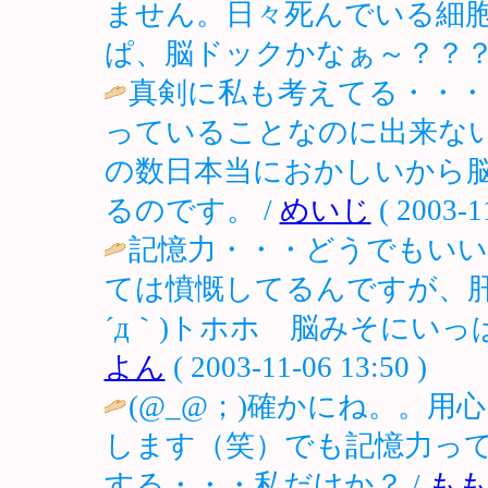
ません。日々死んでいる細
ぱ、脳ドックかなぁ～？？？ / ノロ (
真剣に私も考えてる・・
っていることなのに出来な
の数日本当におかしいから
るのです。 /
めいじ
( 2003-1
記憶力・・・どうでもいい
ては憤慨してるんですが、肝
´д｀)トホホ 脳みそにいっ
よん
( 2003-11-06 13:50 )
(@_@；)確かにね。。
します（笑）でも記憶力っ
する・・・私だけか？ /
も