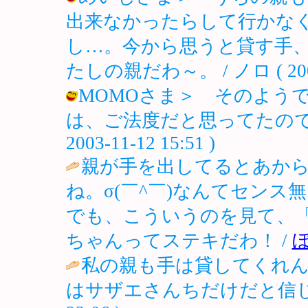
出来なかったらして行かな
し…。今から思うと貸す手
たしの親だわ～。 / ノロ ( 2003-1
MOMOさま＞ そのよう
は、ご法度だと思ってたのでち
2003-11-12 15:51 )
親が手を出してるとあか
ね。σ(￣^￣)なんてセン
でも、こういうのを見て、
ちゃんってステキだわ！ /
私の親も手は貸してくれ
はサザエさんちだけだと信じ