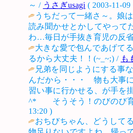
～ /
うさぎusagi
( 2003-11-09 
うちだって一緒さ～。娘は
読み聞かせとかしてやって
わ…毎日が手抜き育児の反省(笑
大きな愛で包んであげて
るから大丈夫！！(~_~;) /
も
兄弟を同じようにする事
んだから・・・ 物も大事
習い事に行かせる、が手を掛
^* そうそう！のびのび育
13:20 )
おちびちゃん、どうして
物足りないですよね。帰っ