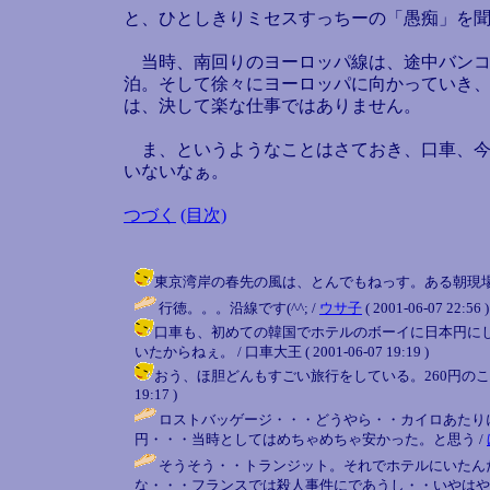
と、ひとしきりミセスすっちーの「愚痴」を
当時、南回りのヨーロッパ線は、途中バンコ
泊。そして徐々にヨーロッパに向かっていき、
は、決して楽な仕事ではありません。
ま、というようなことはさておき、口車、今
いないなぁ。
つづく
(目次)
東京湾岸の春先の風は、とんでもねっす。ある朝現場に出てい
行徳。。。沿線です(^^; /
ウサ子
( 2001-06-07 22:56 )
口車も、初めての韓国でホテルのボーイに日本円にし
いたからねぇ。 / 口車大王 ( 2001-06-07 19:19 )
おう、ほ胆どんもすごい旅行をしている。260円のころに
19:17 )
ロストバッゲージ・・・どうやら・・カイロあたり
円・・・当時としてはめちゃめちゃ安かった。と思う /
そうそう・・トランジット。それでホテルにいたん
な・・・フランスでは殺人事件にであうし・・いやはや