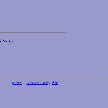
かねぇ。
(総目次)
[次の10件を表示]
表紙