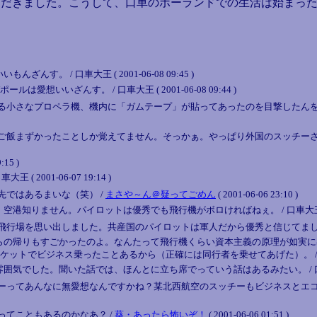
だきました。こうして、口車のポーランドでの生活は始まった
 / 口車大王 ( 2001-06-08 09:45 )
想いいざんす。 / 口車大王 ( 2001-06-08 09:44 )
る小さなプロペラ機、機内に「ガムテープ」が貼ってあったのを目撃したんを
ご飯まずかったことしか覚えてません。そっかぁ。やっぱり外国のスッチーさ
15 )
001-06-07 19:14 )
ではあるまいな（笑） /
まさや～ん＠疑ってごめん
( 2001-06-06 23:10 )
ません。パイロットは優秀でも飛行機がボロければねぇ。 / 口車大王 ( 2001-0
飛行場を思い出しました。共産国のパイロットは軍人だから優秀と信じてまし
らの帰りもすごかったのよ。なんたって飛行機くらい資本主義の原理が如実に
ビジネス乗ったことあるから（正確には同行者を乗せてあげた）。 / 口車大王 ( 20
た。聞いた話では、ほんとに立ち席でっていう話はあるみたい。 / 口車大王 ( 20
ーってあんなに無愛想なんですかね？某北西航空のスッチーもビジネスとエコ
てこともあるのかなあ？ /
葵・あったら怖いぞ！
( 2001-06-06 01:51 )