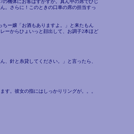
7の機体にお客はすかすか。真ん中の席でひじ
せん。さらに！このときの口車の席の担当すっ
っちー嬢「お酒もありますよ。」と来たもん
レーからひょいっと顔出して、お調子2本ほど
ん、針と糸貸してください。」と言ったら、
ます。彼女の指にはしっかりリングが。。。