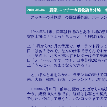
2001-06-04 [昔話]スッチー今昔物語番外編
スッチー今昔物語、今回は番外編。ポーラン
19××年3月末、口車は行徳のとある工場の
突然上司に「ちょっとちょっと」と呼ばれる
上「5月から9か月の予定で、ポーランド行っ
口「はぁ？それで、なんの仕事で行くんですか
上「契約上、お客へ提出するレターは全て英
口「え゛っっ、でで、でも、口車英検2級もっ
上「うんにゃ、おまえならできる！」
と、ぽんと肩を叩かれ、ラテン系の乗りで口
来、大阪、韓国、行徳、ポーランドと、2年間
19××年5月10日、前年に開港したばかり
合う。総勢10人の旅です。経路はお客との契
でした。今にして思うと、バンコックまでの