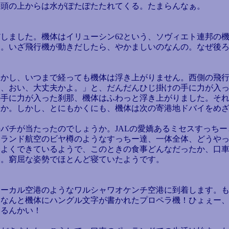
、頭の上からは水がぽたぽたたれてくる。たまらんなぁ。
しました。機体はイリューシン62という、ソヴィエト連邦の
す。いざ飛行機が動きだしたら、やかましいのなんの。なぜ後
かし、いつまで経っても機体は浮き上がりません。西側の飛行
お、おい、大丈夫かよ。」と、だんだんひじ掛けの手に力が入
の手に力が入った刹那、機体はふわっと浮き上がりました。そ
うか。しかし、とにもかくにも、機体は次の寄港地ドバイをめ
チが当たったのでしょうか。JALの愛嬌あるミセスすっちー
ーランド航空のビヤ樽のようなすっちー達、一体全体、どうや
合よくできているようで、このときの食事どんなだったか、口
い。窮屈な姿勢でほとんど寝ていたようです。
ーカル空港のようなワルシャワオケンチ空港に到着します。も
はなんと機体にハングル文字が書かれたプロペラ機！ひょぇー
いるんかい！