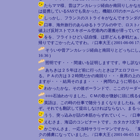
たらママ様、昔はアンカレッジ経由か南回りしかな
は提携しているSASでも良かった。機能LOTのホームページ見
しっかし、フランスのストライキがなんでオランダの空港に影
口車、海外旅行のあらゆるトラブルの中で、ロスト
値上げ反対ストでスキポール空港内の運搬が滞っていて、乗り換
をを、フライトひどい話自慢、ほ肝どんも参戦だぁ。
帰りですごかったんですわ。 / 口車大王 ( 2001-06-06 17:5
そういや昔アンカレッジ経由と南回りとどっちにしよ
16:36 )
照明です・・・間違いを証明しますです。申し訳ない
あちきは２５年ほど前に行ったときはアエロフロー
る。ＰＡの方は３２時間だかの南回り・・・座席の上の
ますが・・・結局そのまま・・・・拷問のように明るい
わかったかな。その後ポーランドで、ここのリーダーと大げんかを
○○○石油わかりました。ＣＭの歌が微妙に頭に残る会
英語は、この時の仕事で随分うまくなりましたね。
ぞ。それでも翻訳して提出しなければならない。まるっきり、口車の作
うう、突っ込みが話の本筋からずれていく～。 / 口車大王 ( 20
えむさま、海辺のコンビナートです。カタカナ3文字です。昔は
かごやんさま、一応当時サラリーマンですから、「
クの捕虜になっていました。 / 口車大王 ( 2001-06-05 12:5