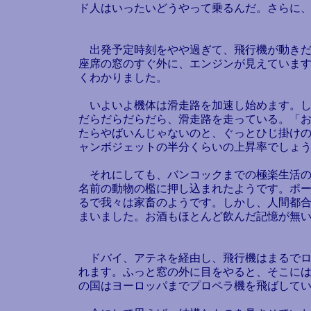
ド人はいったいどうやって乗るんだ。さらに
出発予定時刻をやや過ぎて、飛行機が動きだ
座席の窓のすぐ外に、エンジンが見えていま
くわかりました。
いよいよ機体は滑走路を加速し始めます。し
だらだらだらだら、滑走路を走っている。「
たらやばいんじゃないのと、ぐっとひじ掛け
ャンボジェットの半分くらいの上昇率でしょ
それにしても、バンコックまでの極楽生活のバ
名前の動物の檻に押し込まれたようです。ポ
るで我々は家畜のようです。しかし、人間都
まいました。お酒もほとんど飲んだ記憶が無
ドバイ、アテネを経由し、飛行機はまるでロ
れます。ふっと窓の外に目をやると、そこに
の国はヨーロッパまでプロペラ機を飛ばして