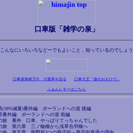
口車版「雑学の泉」
こんなにいろいろなどーでもよいこと，知っているのでしょう
口車筆無精乃介、IT業界を語る
口車大王「旅のおもひで」
ふぁんレターはこちら
語(38%減量)番外編 ポーランドへの道 後編
語番外編 ポーランドへの道 前編
きの旅 番外 口車、やっぱりてっちゃんでした
きの旅 第六章 三ノ輪橋から浅草合羽橋へ
きの旅 第五章 熊野前3つの商店街－商店街衰退の理由