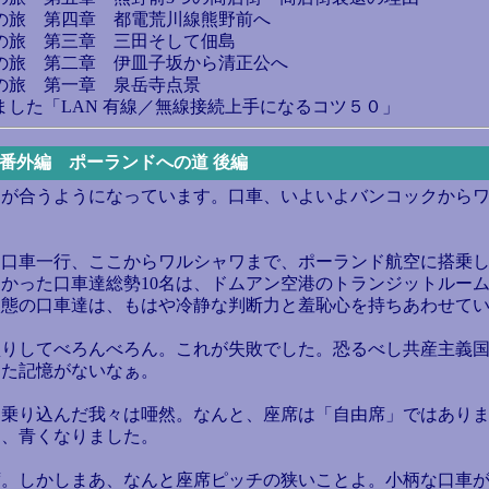
きの旅 第四章 都電荒川線熊野前へ
きの旅 第三章 三田そして佃島
きの旅 第二章 伊皿子坂から清正公へ
きの旅 第一章 泉岳寺点景
ました「LAN 有線／無線接続上手になるコツ５０」
%減量)番外編 ポーランドへの道 後編
が合うようになっています。口車、いよいよバンコックからワ
車一行、ここからワルシャワまで、ポーランド航空に搭乗しま
かった口車達総勢10名は、ドムアン空港のトランジットルー
状態の口車達は、もはや冷静な判断力と羞恥心を持ちあわせて
りしてべろんべろん。これが失敗でした。恐るべし共産主義国
った記憶がないなぁ。
乗り込んだ我々は唖然。なんと、座席は「自由席」ではありま
と、青くなりました。
。しかしまあ、なんと座席ピッチの狭いことよ。小柄な口車が