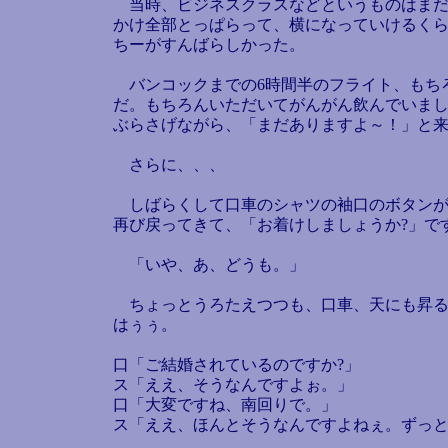
当時、ビジネスクラスなどというものはまだあ
かけ全部とっぱらって、横になっていけるく
ちーがすんばらしかった。
バンコックまでの6時間半のフライト、もち
だ。もちろんいただいてがんがん飲んでいまし
ぶらさげながら、「まだありますよ～！」と
さらに、、、
しばらくして口車のシャツの袖口のボタンが
再び戻ってきて、「お着けしましょうか?」で
「いや、あ、どうも。」
ちょっとうろたえつつも、口車、天にも昇る
はぅぅ。
口「ご結婚されているのですか?」
ス「ええ、そうなんですよぉ。」
口「大変ですね、南回りで。」
ス「ええ、ほんとそうなんですよねぇ。ずっ