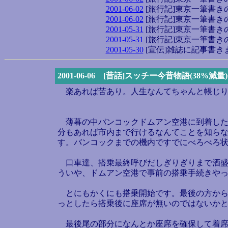
2001-06-02
[旅行記]東京一筆書
2001-06-02
[旅行記]東京一筆書
2001-05-31
[旅行記]東京一筆書
2001-05-31
[旅行記]東京一筆書
2001-05-30
[宣伝]雑誌に記事書き
2001-06-06 [昔話]スッチー今昔物語(38
楽あれば苦あり。人生なんてちゃんと帳じり
薄暮の中バンコックドムアン空港に到着した口
分もあれば市内まで行けるなんてことを知らな
す。バンコックまでの機内ですでにべろべろ
口車達、搭乗最終呼びだしぎりぎりまで酒盛
ういや、ドムアン空港で事前の搭乗手続きや
とにもかくにも搭乗開始です。最後の方から
っとしたら搭乗後に座席が無いのではないか
最後尾の部分になんとか座席を確保して着席