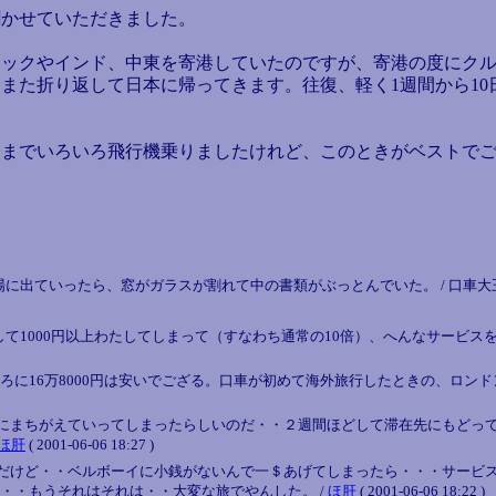
聞かせていただきました。
ックやインド、中東を寄港していたのですが、寄港の度にクル
また折り返して日本に帰ってきます。往復、軽く1週間から1
までいろいろ飛行機乗りましたけれど、このときがベストでご
ったら、窓がガラスが割れて中の書類がぶっとんでいた。 / 口車大王 ( 2001-0
て1000円以上わたしてしまって（すなわち通常の10倍）、へんなサービス
16万8000円は安いでござる。口車が初めて海外旅行したときの、ロンドン往復が約
にまちがえていってしまったらしいのだ・・２週間ほどして滞在先にもどっ
ほ肝
( 2001-06-06 18:27 )
だけど・・ベルボーイに小銭がないんで一＄あげてしまったら・・・サービ
・・もうそれはそれは・・大変な旅でやんした。 /
ほ肝
( 2001-06-06 18:22 )