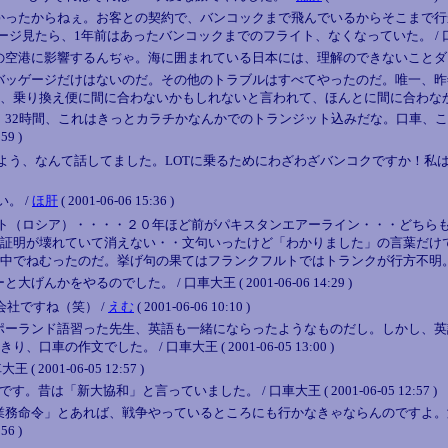
かったからねぇ。お客との契約で、バンコックまで飛んでいるからそこまで行
たら、1年前はあったバンコックまでのフライト、なくなっていた。 / 口車大王 ( 20
響するんぢゃ。海に囲まれている日本には、理解のできないことダス。 / 口車大王 (
バッゲージだけはないのだ。その他のトラブルはすべてやったのだ。唯一、昨
え便に間に合わないかもしれないと言われて、ほんとに間に合わなかったこくらいだな。
32時間、これはきっとカラチかなんかでのトランジット込みだな。口車、こ
9 )
う、なんて話してました。LOTに乗るためにわざわざバンコクですか！私は
。 /
ほ肝
( 2001-06-06 15:36 )
ト（ロシア）・・・・２０年ほど前がパキスタンエアーライン・・・どちら
証明が壊れていて消えない・・文句いったけど「わかりました」の言葉だけ
中でねむったのだ。挙げ句の果てはフランクフルトではトランクが行方不明。
やるのでした。 / 口車大王 ( 2001-06-06 14:29 )
社ですね（笑） /
えむ
( 2001-06-06 10:10 )
ポーランド語習った先生、英語も一緒にならったようなものだし。しかし、英
文でした。 / 口車大王 ( 2001-06-05 13:00 )
01-06-05 12:57 )
「新大協和」と言っていました。 / 口車大王 ( 2001-06-05 12:57 )
業務命令」とあれば、戦争やっているところにも行かなきゃならんのですよ。
6 )