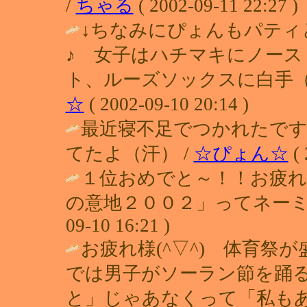
/
ちゃる
( 2002-09-11 22:27 )
↓ちなみにぴょんもパティ
♪ 女子はハチマキにノー
ト、ルーズソックスに白手（
☆
( 2002-09-10 20:14 )
最近寝不足でつかれたです
てたよ（汗） /
☆ぴょん☆
( 
１位おめでと～！！お疲れ
の意地２００２」ってネーミ
09-10 16:21 )
お疲れ様(^▽^) 体育祭
では男子がソーラン節を踊
と」じゃあなくって「私も