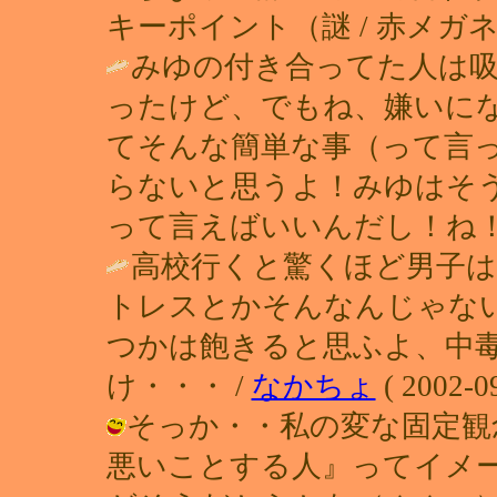
キーポイント（謎 / 赤メガネ ( 200
みゆの付き合ってた人は
ったけど、でもね、嫌いに
てそんな簡単な事（って言
らないと思うよ！みゆはそうだ
って言えばいいんだし！ね！
高校行くと驚くほど男子は
トレスとかそんなんじゃな
つかは飽きると思ふよ、中
け・・・ /
なかちょ
( 2002-09
そっか・・私の変な固定観
悪いことする人』ってイメ