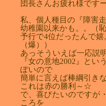
団長さんお疲れ様です
私、個人種目の『障害走
幼稚園以来かも。。（
予行で4位だったんで嬉
（爆））
あっそういえば一応説明
『女の意地2002』と
ぽいので
簡単に言えば棒綱引き
これは赤の勝利～☆
で、喜びたいのですが
ころを