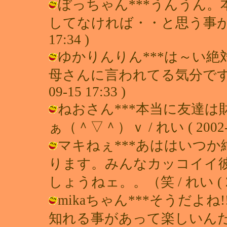
ぼっちゃん***うんうん
してなければ・・と思う事がしばしば
17:34 )
ゆかりんりん***は～い
母さんに言われてる気分です（^-
09-15 17:33 )
ねおさん***本当に友達
ぁ（＾▽＾）ｖ / れい ( 2002-09
マキねぇ***あははいつ
ります。みんなカッコイイ
しょうねェ。。（笑 / れい ( 2002
mikaちゃん***そうだよ
知れる事があって楽しいんだ