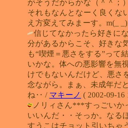
がそうだからかな（＾＾；
それもなんとなーく良くな
え方変えてみまーす。m(_ _)m / れ
信じてなかったら好きに
分があるからこそ、好きな気持
も“喫煙＝悪さをする”って
いかな。体への悪影響を無
けでもないんだけど、悪さ
念ながら。まぁ、未成年だ
ね‥ /
マキーノ
( 2002-09-16 
ノリィさん***すっごい
いいんだ・・そっか。なる
すうこはチョット引いちゃうな（＾＾