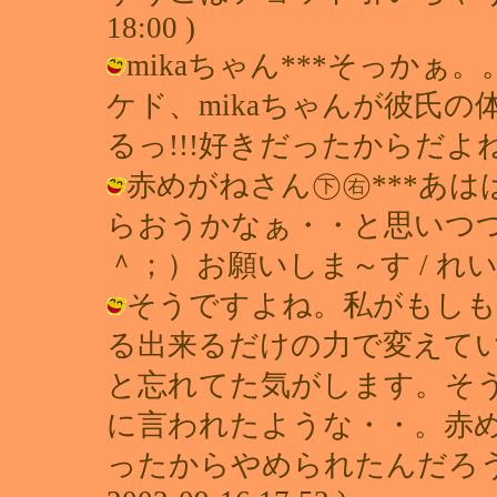
18:00 )
mikaちゃん***そっか
ケド、mikaちゃんが彼氏
るっ!!!好きだったからだよね？ / れ
赤めがねさん㊦㊨***あ
らおうかなぁ・・と思いつ
＾；）お願いしま～す / れい ( 200
そうですよね。私がもしも
る出来るだけの力で変えて
と忘れてた気がします。そ
に言われたような・・。赤
ったからやめられたんだろうね