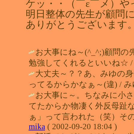
ケッ・・（￣ε￣メ）や
明日整体の先生が顧問
ありがとうございます
お大事にね～(^_^;)顧
勉強してくれるといいね☆ 
大丈夫～？？あ、みゆの身
ってるからかなぁ～(違) / みゆ＠学校
お大事に～。ちなみに小
てたからか物凄く外反母趾
ぁ」って言われた（笑）その
mika
( 2002-09-20 18:04 )