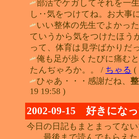
部活でケガしてそれを一
し‥気をつけてね。お大事に(^-
いい整体の先生でよかっ
ていうから気をつけたほう
って、体育は見学ばかりだっ
俺も足が歩くたびに痛む
たんぢゃろか。。 /
ちゃる
( 
ひゃあ・・・感謝だね、
整
19 19:58 )
2002-09-15 好き
今日の日記もまとまってない文
最後まで読んでもらえた