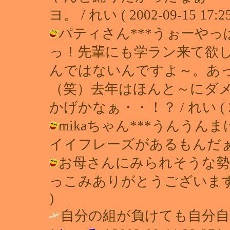
ヨ。 / れい ( 2002-09-15 17:25
パティさん***うぉーや
っ！先輩にも学ラン来て欲し
んではないんですよ～。あ
（笑）去年はほんと～にダ
かげかなぁ・・！？ / れい ( 2002
mikaちゃん***うんう
イイフレーズがあるもんだぁ（笑 / れ
お母さんにみられそうな勢
っこみありがとうございます（＾-＾*）
)
自分の組が負けても自分