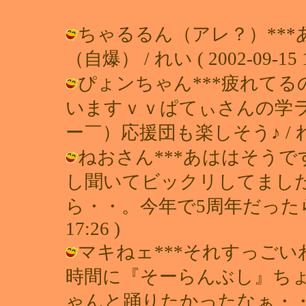
ちゃるるん（アレ？）**
（自爆） / れい ( 2002-09-15 1
ぴょンちゃん***疲れて
いますｖｖぱてぃさんの学
ー￣）応援団も楽しそう♪ / れい ( 2
ねおさん***あははそう
し聞いてビックリしてました
ら・・。今年で5周年だったらしいで
17:26 )
マキねェ***それすっごい
時間に『そーらんぶし』ち
ゃんと踊りたかったなぁ・