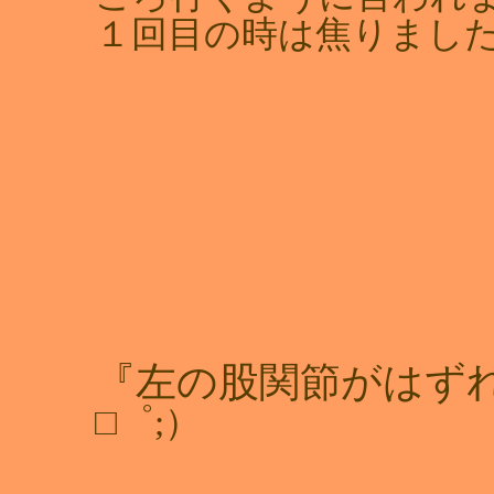
１回目の時は焦りました
『左の股関節がはず
□゜;）