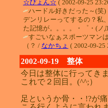
☆ぴょん☆
( 2002-09-25 23:2
ハードル好きだった～(笑
デンリレーってするの？私
た記憶が。。。。・゜・(ノД`
すごいなぁスポーツマン
（？ /
なかちょ
( 2002-09-25 
2002-09-19 整体
今日は整体に行ってき
これで２回目。(^^;）
足というか骨・・!?が
ころ行くように言われ